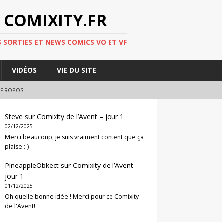
 COMIXITY.FR
 SORTIES ET NEWS COMICS VO ET VF
VIDÉOS
VIE DU SITE
 PROPOS
Steve
sur
Comixity de l’Avent – jour 1
02/12/2025
Merci beaucoup, je suis vraiment content que ça
plaise :-)
PineappleObkect
sur
Comixity de l’Avent –
jour 1
01/12/2025
Oh quelle bonne idée ! Merci pour ce Comixity
de l'Avent!