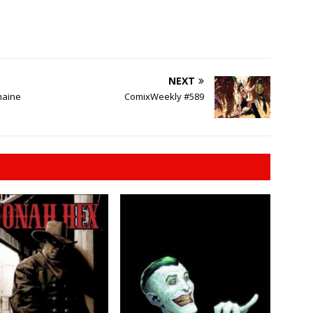
NEXT
maine
ComixWeekly #589