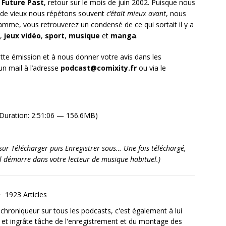
 Future Past
, retour sur le mois de juin 2002. Puisque nous
de vieux nous répétons souvent
c’était mieux avant
, nous
gramme, vous retrouverez un condensé de ce qui sortait il y a
,
jeux vidéo
,
sport
,
musique
et
manga
.
tte émission et à nous donner votre avis dans les
n mail à l’adresse
podcast@comixity.fr
ou via le
Duration: 2:51:06 — 156.6MB)
it sur Télécharger puis Enregistrer sous… Une fois téléchargé,
’il démarre dans votre lecteur de musique habituel.)
1923 Articles
, chroniqueur sur tous les podcasts, c'est également à lui
e et ingrâte tâche de l'enregistrement et du montage des