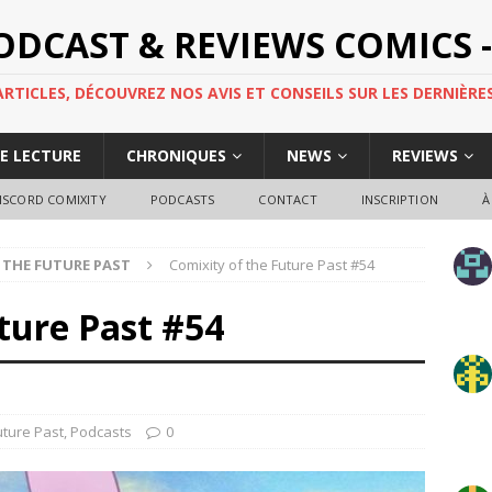
PODCAST & REVIEWS COMICS -
TICLES, DÉCOUVREZ NOS AVIS ET CONSEILS SUR LES DERNIÈRES
DE LECTURE
CHRONIQUES
NEWS
REVIEWS
ISCORD COMIXITY
PODCASTS
CONTACT
INSCRIPTION
À
 THE FUTURE PAST
Comixity of the Future Past #54
ture Past #54
uture Past
,
Podcasts
0