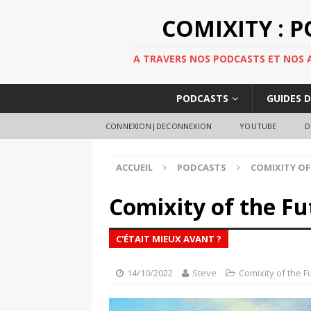
COMIXITY : 
A TRAVERS NOS PODCASTS ET NOS AR
PODCASTS
GUIDES 
CONNEXION|DECONNEXION
YOUTUBE
D
ACCUEIL
PODCASTS
COMIXITY OF
Comixity of the Fu
C'ÉTAIT MIEUX AVANT ?
14/10/2022
Steve
Comixity of the F