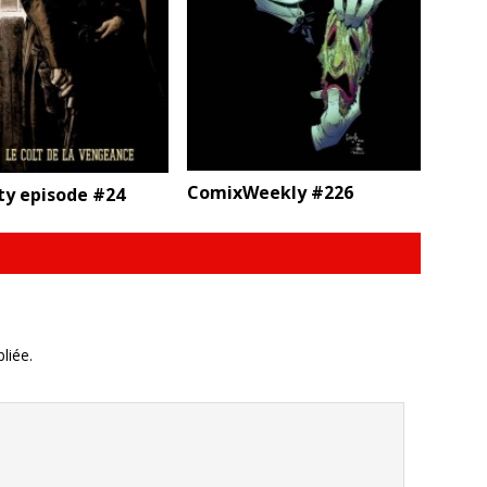
ComixWeekly #226
ty episode #24
liée.