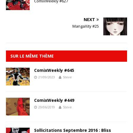
ComixWeekly #627
NEXT
MangaXity #25
SUR LE MÊME THÈME
ComixWeekly #645
21/09/2023
Steve
ComixWeekly #449
29/06/2019
Steve
Sollicitations Septembre 2016 : Bliss