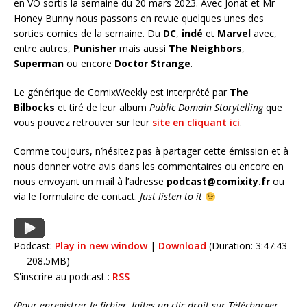
en VO sortis la semaine du 20 mars 2023. Avec Jonat et Mr
Honey Bunny nous passons en revue quelques unes des
sorties comics de la semaine. Du
DC
,
indé
et
Marvel
avec,
entre autres,
Punisher
mais aussi
The Neighbors
,
Superman
ou encore
Doctor Strange
.
Le générique de ComixWeekly est interprété par
The
Bilbocks
et tiré de leur album
Public Domain Storytelling
que
vous pouvez retrouver sur leur
site en cliquant ici
.
Comme toujours, n’hésitez pas à partager cette émission et à
nous donner votre avis dans les commentaires ou encore en
nous envoyant un mail à l’adresse
podcast@comixity.fr
ou
via le formulaire de contact.
Just listen to it
Podcast:
Play in new window
|
Download
(Duration: 3:47:43
— 208.5MB)
S'inscrire au podcast :
RSS
(Pour enregistrer le fichier, faites un clic droit sur Télécharger