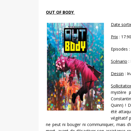
OUT OF BODY
Date sorti
Prix
: 17.9
Episodes :
Scénario
: 
Dessin
: I
Sollicitatio
mystère p
Constantin
Quinn) ! D
été attaqu
végétatif 
ne peut ni bouger ni communiquer, mais d’un
mort, avant de désactiver son assistance resp