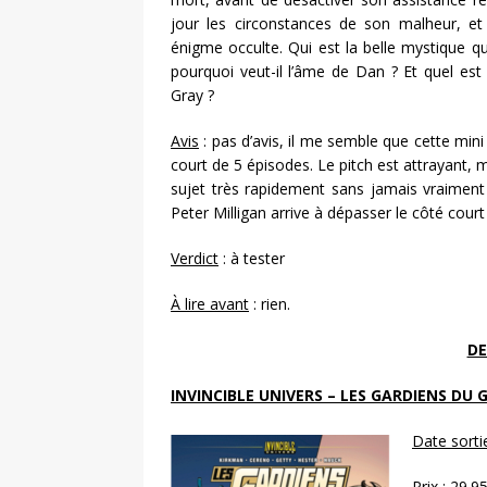
jour les circonstances de son malheur, et 
énigme occulte. Qui est la belle mystique qu
pourquoi veut-il l’âme de Dan ? Et quel es
Gray ?
Avis
: pas d’avis, il me semble que cette mi
court de 5 épisodes. Le pitch est attrayant, 
sujet très rapidement sans jamais vraiment 
Peter Milligan arrive à dépasser le côté cour
Verdict
: à tester
À lire avant
: rien.
DE
INVINCIBLE UNIVERS – LES GARDIENS DU
Date sorti
Prix
: 29.9