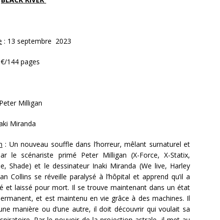
e
: 13 septembre 2023
0€/144 pages
Peter Milligan
naki Miranda
n
: Un nouveau souffle dans l’horreur, mêlant surnaturel et
ar le scénariste primé Peter Milligan (X-Force, X-Statix,
e, Shade) et le dessinateur Inaki Miranda (We live, Harley
an Collins se réveille paralysé à l’hôpital et apprend qu’il a
é et laissé pour mort. Il se trouve maintenant dans un état
permanent, et est maintenu en vie grâce à des machines. Il
e manière ou d’une autre, il doit découvrir qui voulait sa
iratoire. Par le pouvoir de la projection astrale, il met au