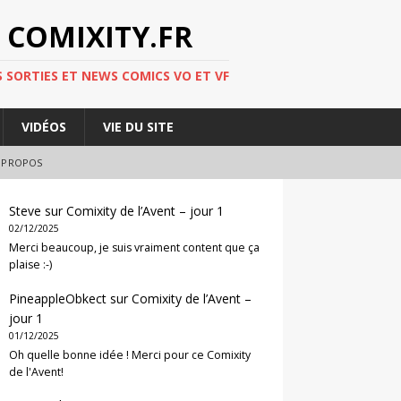
 COMIXITY.FR
 SORTIES ET NEWS COMICS VO ET VF
VIDÉOS
VIE DU SITE
 PROPOS
Steve
sur
Comixity de l’Avent – jour 1
02/12/2025
Merci beaucoup, je suis vraiment content que ça
plaise :-)
PineappleObkect
sur
Comixity de l’Avent –
jour 1
01/12/2025
Oh quelle bonne idée ! Merci pour ce Comixity
de l'Avent!