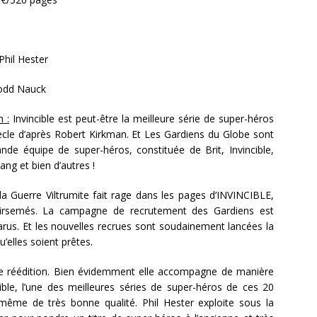
 Phil Hester
odd Nauck
n :
Invincible est peut-être la meilleure série de super-héros
ècle d’après Robert Kirkman. Et Les Gardiens du Globe sont
ande équipe de super-héros, constituée de Brit, Invincible,
g et bien d’autres !
la Guerre Viltrumite fait rage dans les pages d’INVINCIBLE,
airsemés. La campagne de recrutement des Gardiens est
rus. Et les nouvelles recrues sont soudainement lancées la
u’elles soient prêtes.
e réédition. Bien évidemment elle accompagne de manière
cible, l’une des meilleures séries de super-héros de ces 20
 même de très bonne qualité. Phil Hester exploite sous la