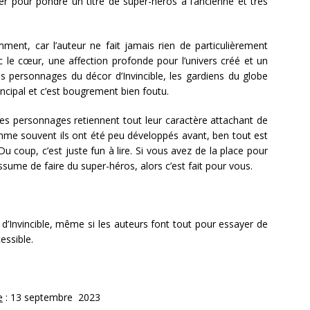
er pour pondre un titre de super-héros à l’ancienne et très
ment, car l’auteur ne fait jamais rien de particulièrement
ec le cœur, une affection profonde pour l’univers créé et un
 personnages du décor d’Invincible, les gardiens du globe
incipal et c’est bougrement bien foutu.
Les personnages retiennent tout leur caractère attachant de
comme souvent ils ont été peu développés avant, ben tout est
Du coup, c’est juste fun à lire. Si vous avez de la place pour
ssume de faire du super-héros, alors c’est fait pour vous.
d’Invincible, même si les auteurs font tout pour essayer de
cessible.
e
: 13 septembre 2023