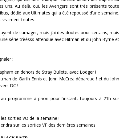
es uns. Au delà, oui, les Avengers sont très présents toute
ibus, dédié aux Ultimates qui a été repoussé d’une semaine.
st vraiment toutes.
ssayent de surnager, mais j’ai des doutes pour certains, mais
une série trèèsss attendue avec Hitman et du John Byrne et
gnaler :
 Lapham en dehors de Stray Bullets, avec Lodger !
 Hitman de Garth Ennis et John McCrea débarque ! et du John
ivers DC !
au programme à priori pour l’instant, toujours à 21h sur
 les sorties VO de la semaine !
iendra sur les sorties VF des dernières semaines !
BLACK RIVER