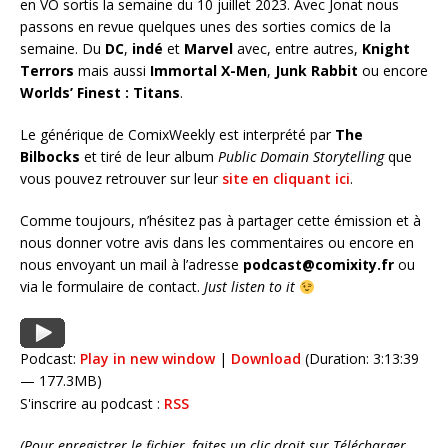
en VO sortis la semaine du 10 juillet 2023. Avec Jonat nous
passons en revue quelques unes des sorties comics de la
semaine. Du
DC
,
indé
et
Marvel
avec, entre autres,
Knight
Terrors
mais aussi
Immortal X-Men
,
Junk Rabbit
ou encore
Worlds’ Finest : Titans
.
Le générique de ComixWeekly est interprété par
The
Bilbocks
et tiré de leur album
Public Domain Storytelling
que
vous pouvez retrouver sur leur
site en cliquant ici
.
Comme toujours, n’hésitez pas à partager cette émission et à
nous donner votre avis dans les commentaires ou encore en
nous envoyant un mail à l’adresse
podcast@comixity.fr
ou
via le formulaire de contact.
Just listen to it
Podcast:
Play in new window
|
Download
(Duration: 3:13:39
— 177.3MB)
S'inscrire au podcast :
RSS
(Pour enregistrer le fichier, faites un clic droit sur Télécharger