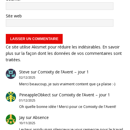
Site web
Ce site utilise Akismet pour réduire les indésirables.
En savoir
plus sur la façon dont les données de vos commentaires sont
traitées
.
Steve
sur
Comixity de l’Avent – jour 1
02/12/2025
Merci beaucoup, je suis vraiment content que ça plaise :-)
PineappleObkect
sur
Comixity de l’Avent – jour 1
01/12/2025
Oh quelle bonne idée ! Merci pour ce Comixity de l'Avent!
Jay
sur
Absence
10/11/2025
Lecteur assidu mais silencieux je vous remercie pour le travail