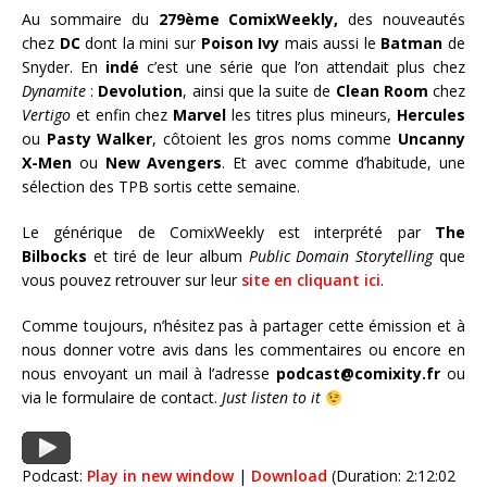
Au sommaire du
279ème ComixWeekly,
des nouveautés
chez
DC
dont la mini sur
Poison Ivy
mais aussi le
Batman
de
Snyder. En
indé
c’est une série que l’on attendait plus chez
Dynamite
:
Devolution
, ainsi que la suite de
Clean Room
chez
Vertigo
et enfin chez
Marvel
les titres plus mineurs,
Hercules
ou
Pasty Walker
, côtoient les gros noms comme
Uncanny
X-Men
ou
New Avengers
. Et avec comme d’habitude, une
sélection des TPB sortis cette semaine.
Le générique de ComixWeekly est interprété par
The
Bilbocks
et tiré de leur album
Public Domain Storytelling
que
vous pouvez retrouver sur leur
site en cliquant ici
.
Comme toujours, n’hésitez pas à partager cette émission et à
nous donner votre avis dans les commentaires ou encore en
nous envoyant un mail à l’adresse
podcast@comixity.fr
ou
via le formulaire de contact.
Just listen to it
Podcast:
Play in new window
|
Download
(Duration: 2:12:02