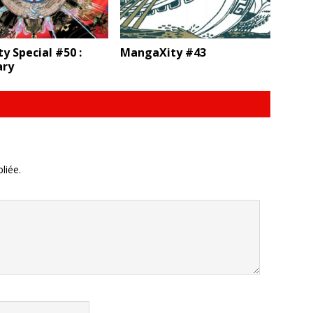
y Special #50 :
MangaXity #43
ary
liée.