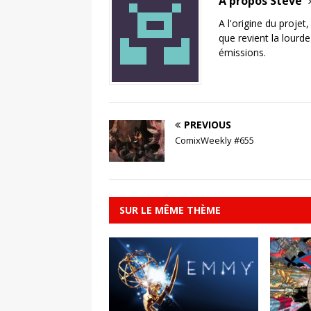
A propos Steve
A l'origine du projet
que revient la lourd
émissions.
PREVIOUS
ComixWeekly #655
SUR LE MÊME THÈME