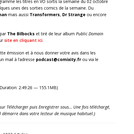
ramme les titres en VO sortis la semaine du 02 octobre
lques unes des sorties comics de la semaine. Du
man
mais aussi
Transformers
,
Dr Strange
ou encore
 par
The Bilbocks
et tiré de leur album
Public Domain
eur
site en cliquant ici
.
tte émission et à nous donner votre avis dans les
n mail à l’adresse
podcast@comixity.fr
ou via le
Duration: 2:49:26 — 155.1MB)
it sur Télécharger puis Enregistrer sous… Une fois téléchargé,
’il démarre dans votre lecteur de musique habituel.)