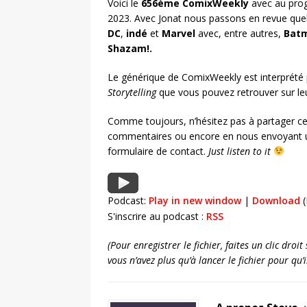
Voici le
656ème ComixWeekly
avec au prog
2023. Avec Jonat nous passons en revue que
DC
,
indé
et
Marvel
avec, entre autres,
Bat
Shazam!
.
Le générique de ComixWeekly est interprété
Storytelling
que vous pouvez retrouver sur l
Comme toujours, n’hésitez pas à partager ce
commentaires ou encore en nous envoyant u
formulaire de contact.
Just listen to it
Podcast:
Play in new window
|
Download
(
S'inscrire au podcast :
RSS
(Pour enregistrer le fichier, faites un clic dro
vous n’avez plus qu’à lancer le fichier pour qu