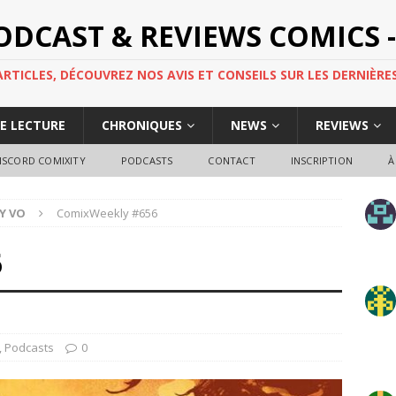
PODCAST & REVIEWS COMICS -
TICLES, DÉCOUVREZ NOS AVIS ET CONSEILS SUR LES DERNIÈRES
DE LECTURE
CHRONIQUES
NEWS
REVIEWS
ISCORD COMIXITY
PODCASTS
CONTACT
INSCRIPTION
À
Y VO
ComixWeekly #656
6
,
Podcasts
0