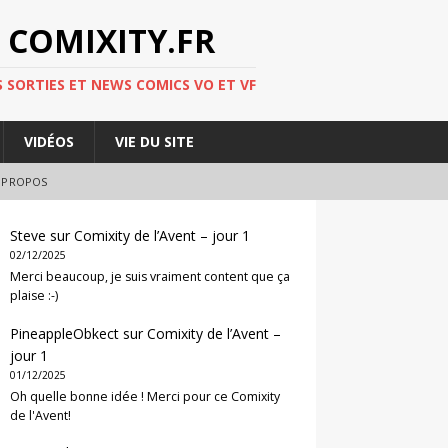
 COMIXITY.FR
 SORTIES ET NEWS COMICS VO ET VF
VIDÉOS
VIE DU SITE
 PROPOS
Steve
sur
Comixity de l’Avent – jour 1
02/12/2025
Merci beaucoup, je suis vraiment content que ça
plaise :-)
PineappleObkect
sur
Comixity de l’Avent –
jour 1
01/12/2025
Oh quelle bonne idée ! Merci pour ce Comixity
de l'Avent!