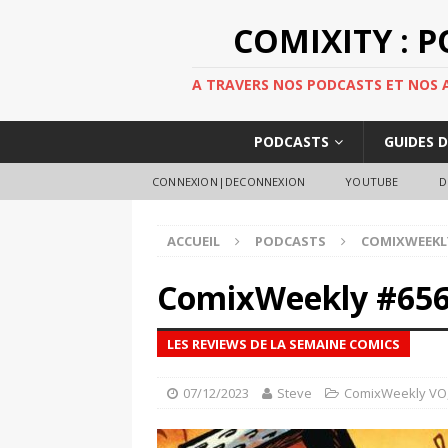
COMIXITY : 
A TRAVERS NOS PODCASTS ET NOS AR
PODCASTS
GUIDES 
CONNEXION|DECONNEXION
YOUTUBE
D
ACCUEIL
PODCASTS
COMIXWEEKL
ComixWeekly #65
LES REVIEWS DE LA SEMAINE COMICS
07/12/2023
Steve
ComixWeekly VO