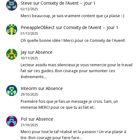
Steve
sur
Comixity de l’Avent – jour 1
02/12/2025
Merci beaucoup, je suis vraiment content que ça plaise :-)
PineappleObkect
sur
Comixity de l’Avent – jour 1
01/12/2025
Oh quelle bonne idée ! Merci pour ce Comixity de l'Avent!
Jay
sur
Absence
10/11/2025
Lecteur assidu mais silencieux je vous remercie pour le travail
fait sur ces guides. Bon courage pour surmonter ces
évènements.…
Inteorm
sur
Absence
29/10/2025
Première fois que je fais un message je crois. Sam, un
immense MERCI pour ce que tu as fait et…
Pol
sur
Absence
21/10/2025
Merci pour tout le taf réalisé et la passion ! Un vrai plaisir à
lire. Bon courage pour faire face…