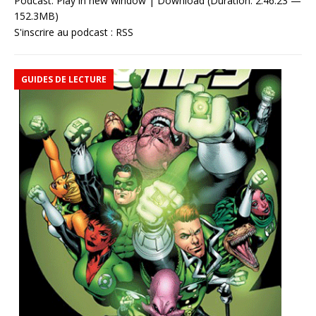
Podcast:
Play in new window
|
Download
(Duration: 2:46:23 —
152.3MB)
S'inscrire au podcast :
RSS
GUIDES DE LECTURE