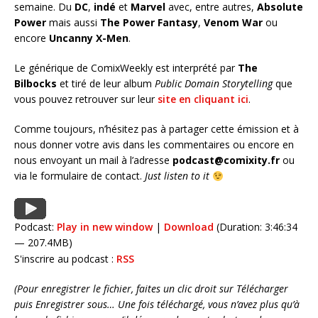
semaine. Du
DC
,
indé
et
Marvel
avec, entre autres,
Absolute
Power
mais aussi
The Power Fantasy
,
Venom War
ou
encore
Uncanny X-Men
.
Le générique de ComixWeekly est interprété par
The
Bilbocks
et tiré de leur album
Public Domain Storytelling
que
vous pouvez retrouver sur leur
site en cliquant ici
.
Comme toujours, n’hésitez pas à partager cette émission et à
nous donner votre avis dans les commentaires ou encore en
nous envoyant un mail à l’adresse
podcast@comixity.fr
ou
via le formulaire de contact.
Just listen to it
Podcast:
Play in new window
|
Download
(Duration: 3:46:34
— 207.4MB)
S'inscrire au podcast :
RSS
(Pour enregistrer le fichier, faites un clic droit sur Télécharger
puis Enregistrer sous… Une fois téléchargé, vous n’avez plus qu’à