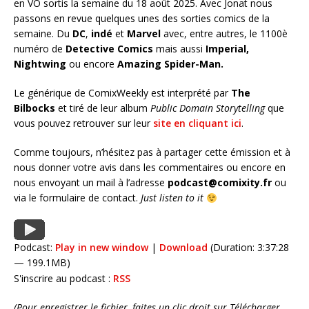
en VO sortis la semaine du 18 août 2025. Avec Jonat nous
passons en revue quelques unes des sorties comics de la
semaine. Du
DC
,
indé
et
Marvel
avec, entre autres, le 1100è
numéro de
Detective Comics
mais aussi
Imperial,
Nightwing
ou encore
Amazing Spider-Man
.
Le générique de ComixWeekly est interprété par
The
Bilbocks
et tiré de leur album
Public Domain Storytelling
que
vous pouvez retrouver sur leur
site en cliquant ici
.
Comme toujours, n’hésitez pas à partager cette émission et à
nous donner votre avis dans les commentaires ou encore en
nous envoyant un mail à l’adresse
podcast@comixity.fr
ou
via le formulaire de contact.
Just listen to it
Podcast:
Play in new window
|
Download
(Duration: 3:37:28
— 199.1MB)
S'inscrire au podcast :
RSS
(Pour enregistrer le fichier, faites un clic droit sur Télécharger