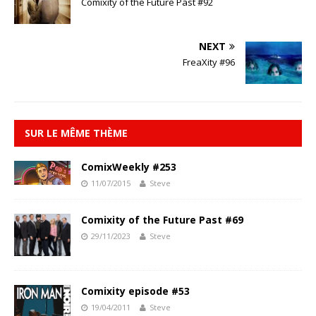
Comixity of the Future Past #92
NEXT
FreaXity #96
SUR LE MÊME THÈME
ComixWeekly #253
11/07/2015
Steve
Comixity of the Future Past #69
29/11/2023
Steve
Comixity episode #53
19/04/2011
Steve