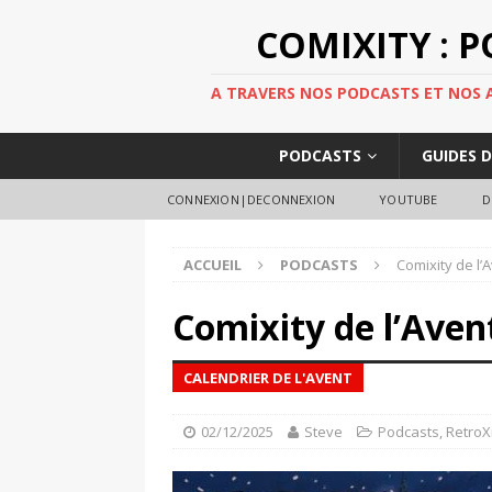
COMIXITY : 
A TRAVERS NOS PODCASTS ET NOS AR
PODCASTS
GUIDES 
CONNEXION|DECONNEXION
YOUTUBE
D
ACCUEIL
PODCASTS
Comixity de l’A
Comixity de l’Avent
CALENDRIER DE L'AVENT
02/12/2025
Steve
Podcasts
,
RetroX