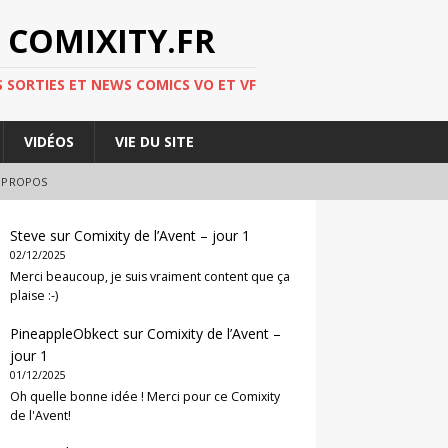
 COMIXITY.FR
 SORTIES ET NEWS COMICS VO ET VF
VIDÉOS
VIE DU SITE
 PROPOS
Steve
sur
Comixity de l’Avent – jour 1
02/12/2025
Merci beaucoup, je suis vraiment content que ça
plaise :-)
PineappleObkect
sur
Comixity de l’Avent –
jour 1
01/12/2025
Oh quelle bonne idée ! Merci pour ce Comixity
de l'Avent!