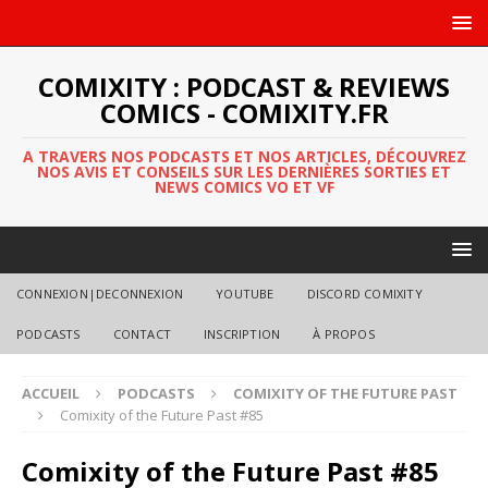
COMIXITY : PODCAST & REVIEWS
COMICS - COMIXITY.FR
A TRAVERS NOS PODCASTS ET NOS ARTICLES, DÉCOUVREZ
NOS AVIS ET CONSEILS SUR LES DERNIÈRES SORTIES ET
NEWS COMICS VO ET VF
CONNEXION|DECONNEXION
YOUTUBE
DISCORD COMIXITY
PODCASTS
CONTACT
INSCRIPTION
À PROPOS
ACCUEIL
PODCASTS
COMIXITY OF THE FUTURE PAST
Comixity of the Future Past #85
Comixity of the Future Past #85