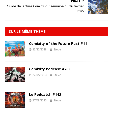
NEXT
Guide de lecture Comics VF : semaine du 26 février
2025
SUR LE MÊME THÈME
Comixity of the Future Past #11
13/12/2018
Steve
Comixity Podcast #203
22/05/2024
Steve
Le Podcatch #142
27/08/2023
Steve