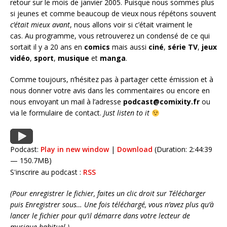
retour sur le mois de janvier 2005. Puisque nous sommes plus
si jeunes et comme beaucoup de vieux nous répétons souvent
c’était mieux avant
, nous allons voir si c’était vraiment le
cas. Au programme, vous retrouverez un condensé de ce qui
sortait il y a 20 ans en
comics
mais aussi
ciné
,
série
TV
,
jeux
vidéo
,
sport
,
musique
et
manga
.
Comme toujours, n’hésitez pas à partager cette émission et à
nous donner votre avis dans les commentaires ou encore en
nous envoyant un mail à l’adresse
podcast@comixity.fr
ou
via le formulaire de contact.
Just listen to it
Podcast:
Play in new window
|
Download
(Duration: 2:44:39
— 150.7MB)
S'inscrire au podcast :
RSS
(Pour enregistrer le fichier, faites un clic droit sur Télécharger
puis Enregistrer sous… Une fois téléchargé, vous n’avez plus qu’à
lancer le fichier pour qu’il démarre dans votre lecteur de
musique habituel.)