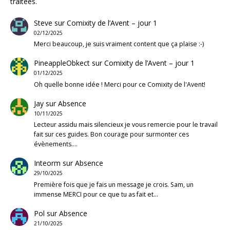
traitées
.
Steve
sur
Comixity de l’Avent – jour 1
02/12/2025
Merci beaucoup, je suis vraiment content que ça plaise :-)
PineappleObkect
sur
Comixity de l’Avent – jour 1
01/12/2025
Oh quelle bonne idée ! Merci pour ce Comixity de l'Avent!
Jay
sur
Absence
10/11/2025
Lecteur assidu mais silencieux je vous remercie pour le travail
fait sur ces guides. Bon courage pour surmonter ces
évènements.…
Inteorm
sur
Absence
29/10/2025
Première fois que je fais un message je crois. Sam, un
immense MERCI pour ce que tu as fait et…
Pol
sur
Absence
21/10/2025