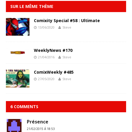
SUR LE MÊME THÈME
Comixity Special #58 : Ultimate
13/06/2020
Steve
WeeklyNews #170
21/04/2016
Steve
ComixWeekly #485
27/05/2020
Steve
6 COMMENTS
Présence
21/02/2015 Á 18:53