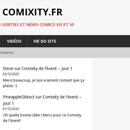
 COMIXITY.FR
 SORTIES ET NEWS COMICS VO ET VF
VIDÉOS
VIE DU SITE
 PROPOS
Steve
sur
Comixity de l’Avent – jour 1
02/12/2025
Merci beaucoup, je suis vraiment content que ça
plaise :-)
PineappleObkect
sur
Comixity de l’Avent –
jour 1
01/12/2025
Oh quelle bonne idée ! Merci pour ce Comixity
de l'Avent!