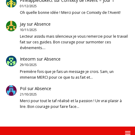
PineappleObkect
sur
Comixity de l’Avent – jour 1
01/12/2025
Oh quelle bonne idée ! Merci pour ce Comixity de l'Avent!
Jay
sur
Absence
10/11/2025
Lecteur assidu mais silencieux je vous remercie pour le travail
fait sur ces guides. Bon courage pour surmonter ces
évènements.…
Inteorm
sur
Absence
29/10/2025
Première fois que je fais un message je crois. Sam, un
immense MERCI pour ce que tu as fait et…
Pol
sur
Absence
21/10/2025
Merci pour tout le taf réalisé et la passion ! Un vrai plaisir à
lire. Bon courage pour faire face…