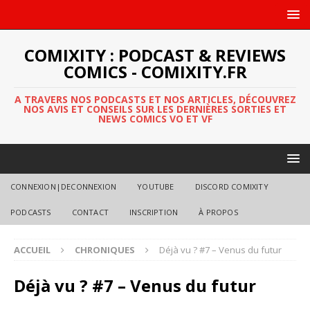
COMIXITY : PODCAST & REVIEWS
COMICS - COMIXITY.FR
A TRAVERS NOS PODCASTS ET NOS ARTICLES, DÉCOUVREZ
NOS AVIS ET CONSEILS SUR LES DERNIÈRES SORTIES ET
NEWS COMICS VO ET VF
CONNEXION|DECONNEXION
YOUTUBE
DISCORD COMIXITY
PODCASTS
CONTACT
INSCRIPTION
À PROPOS
ACCUEIL
CHRONIQUES
Déjà vu ? #7 – Venus du futur
Déjà vu ? #7 – Venus du futur