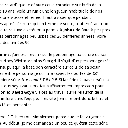
e retard) que je débute cette chronique sur la fin de la
e 10 ans, voilà un run d’une longueur inhabituelle de nos
à une vitesse effrenée. Il faut avouer que pendant
très appréciés mais qui en terme de vente, tout en étant non
cette relative discrétion a permis à
Johns
de faire à peu près
 des personnages peu usités ces 20 dernières années, voire
e des années 90.
Johns
, j’aimerai revenir sur le personnage au centre de son
ourtney Wihtmore alias Stargirl. Il s’agit d’un personnage très
hns
, puisqu’il a basé son caractère sur celui de sa sœur
ement le personnage qui lui a ouvert les portes de
DC
mière série
Stars and S.T.R.I.P.E
. Si la série n’a pas survécu à
 Courtney avait alors fait suffisamment impression pour
son
et
David Goyer
, alors au travail sur le relaunch de la
l’inclure dans l’équipe. Très vite Johns rejoint donc le titre et
s têtes pensantes.
i ? Et bien tout simplement parce que je l’ai vu grandir
. Au début, je me demandais un peu ce qu’était cette série