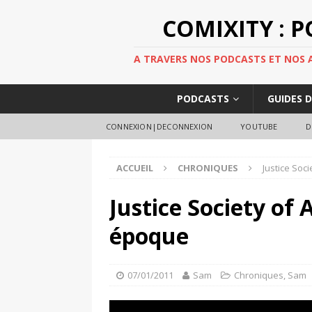
COMIXITY : 
A TRAVERS NOS PODCASTS ET NOS AR
PODCASTS
GUIDES 
CONNEXION|DECONNEXION
YOUTUBE
D
ACCUEIL
CHRONIQUES
Justice Soci
Justice Society of 
époque
07/01/2011
Sam
Chroniques
,
Sam