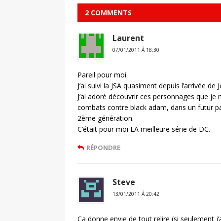
2 COMMENTS
Laurent
07/01/2011 Á 18:30
Pareil pour moi.
J’ai suivi la JSA quasiment depuis l’arrivée de 
J’ai adoré découvrir ces personnages que je 
combats contre black adam, dans un futur par
2ème génération.
C’était pour moi LA meilleure série de DC.
RÉPONDRE
Steve
13/01/2011 Á 20:42
Ça donne envie de tout relire (si seulement j’