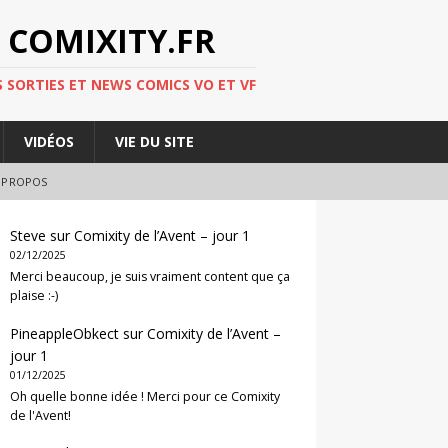
 COMIXITY.FR
 SORTIES ET NEWS COMICS VO ET VF
VIDÉOS
VIE DU SITE
 PROPOS
Steve
sur
Comixity de l’Avent – jour 1
02/12/2025
Merci beaucoup, je suis vraiment content que ça
plaise :-)
PineappleObkect
sur
Comixity de l’Avent –
jour 1
01/12/2025
Oh quelle bonne idée ! Merci pour ce Comixity
de l'Avent!