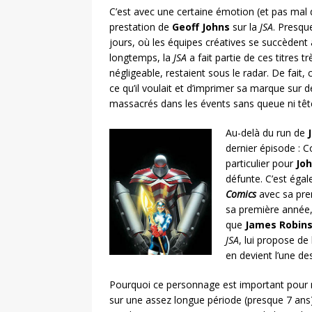
C’est avec une certaine émotion (et pas mal d
prestation de
Geoff Johns
sur la
JSA
. Presqu
jours, où les équipes créatives se succèdent 
longtemps, la
JSA
a fait partie de ces titres 
négligeable, restaient sous le radar. De fait, 
ce qu’il voulait et d’imprimer sa marque sur
massacrés dans les évents sans queue ni têt
Au-delà du run de
dernier épisode : C
particulier pour
Jo
défunte. C’est égal
Comics
avec sa pre
sa première année,
que
James Robin
JSA
, lui propose de 
en devient l’une de
Pourquoi ce personnage est important pour mo
sur une assez longue période (presque 7 ans)