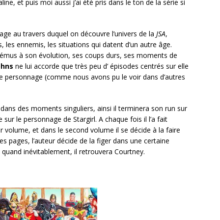
ne, et puis moi aussi j’ai été pris dans le ton de la série si
age au travers duquel on découvre l’univers de la
JSA
,
les ennemis, les situations qui datent d’un autre âge.
s émus à son évolution, ses coups durs, ses moments de
ohns
ne lui accorde que très peu d’ épisodes centrés sur elle
 le personnage (comme nous avons pu le voir dans d’autres
 dans des moments singuliers, ainsi il terminera son run sur
ur le personnage de Stargirl. A chaque fois il l’a fait
r volume, et dans le second volume il se décide à la faire
res pages, l’auteur décide de la figer dans une certaine
e quand inévitablement, il retrouvera Courtney.