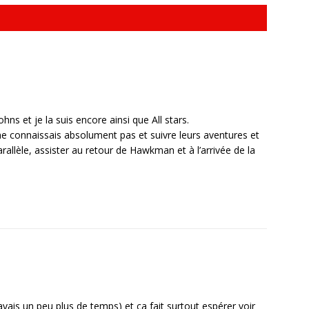
Johns et je la suis encore ainsi que All stars.
ne connaissais absolument pas et suivre leurs aventures et
allèle, assister au retour de Hawkman et à l’arrivée de la
avais un peu plus de temps) et ça fait surtout espérer voir