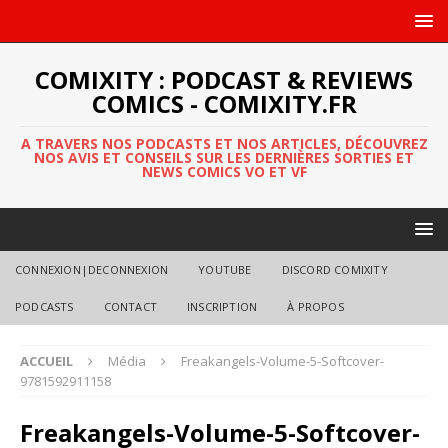
COMIXITY : PODCAST & REVIEWS
COMICS - COMIXITY.FR
A TRAVERS NOS PODCASTS ET NOS ARTICLES, DÉCOUVREZ
NOS AVIS ET CONSEILS SUR LES DERNIÈRES SORTIES ET
NEWS COMICS VO ET VF
CONNEXION|DECONNEXION
YOUTUBE
DISCORD COMIXITY
PODCASTS
CONTACT
INSCRIPTION
À PROPOS
ACCUEIL
Média
Freakangels-Volume-5-Softcover-
9781592911158
Freakangels-Volume-5-Softcover-