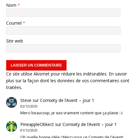
Nom
*
Courriel
*
Site web
Ce site utilise Akismet pour réduire les indésirables.
En savoir
plus sur la façon dont les données de vos commentaires sont
traitées
.
Steve
sur
Comixity de l’Avent – jour 1
02/12/2025
Merci beaucoup, je suis vraiment content que ça plaise :-)
PineappleObkect
sur
Comixity de l’Avent – jour 1
01/12/2025
Oh quelle bonne idée ! Merci pour ce Comixity de l'Avent!