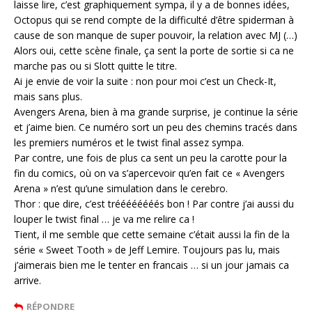
laisse lire, c’est graphiquement sympa, il y a de bonnes idées,
Octopus qui se rend compte de la difficulté d’être spiderman à
cause de son manque de super pouvoir, la relation avec MJ (…)
Alors oui, cette scène finale, ça sent la porte de sortie si ca ne
marche pas ou si Slott quitte le titre.
Ai je envie de voir la suite : non pour moi c’est un Check-It,
mais sans plus.
Avengers Arena, bien à ma grande surprise, je continue la série
et j’aime bien. Ce numéro sort un peu des chemins tracés dans
les premiers numéros et le twist final assez sympa.
Par contre, une fois de plus ca sent un peu la carotte pour la
fin du comics, où on va s’apercevoir qu’en fait ce « Avengers
Arena » n’est qu’une simulation dans le cerebro.
Thor : que dire, c’est tréééééééés bon ! Par contre j’ai aussi du
louper le twist final … je va me relire ca !
Tient, il me semble que cette semaine c’était aussi la fin de la
série « Sweet Tooth » de Jeff Lemire. Toujours pas lu, mais
j’aimerais bien me le tenter en francais … si un jour jamais ca
arrive.
RÉPONDRE