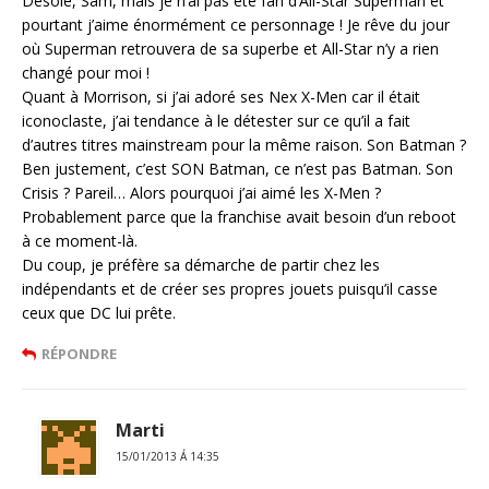
Désolé, Sam, mais je n’ai pas été fan d’All-Star Superman et
pourtant j’aime énormément ce personnage ! Je rêve du jour
où Superman retrouvera de sa superbe et All-Star n’y a rien
changé pour moi !
Quant à Morrison, si j’ai adoré ses Nex X-Men car il était
iconoclaste, j’ai tendance à le détester sur ce qu’il a fait
d’autres titres mainstream pour la même raison. Son Batman ?
Ben justement, c’est SON Batman, ce n’est pas Batman. Son
Crisis ? Pareil… Alors pourquoi j’ai aimé les X-Men ?
Probablement parce que la franchise avait besoin d’un reboot
à ce moment-là.
Du coup, je préfère sa démarche de partir chez les
indépendants et de créer ses propres jouets puisqu’il casse
ceux que DC lui prête.
RÉPONDRE
Marti
15/01/2013 Á 14:35