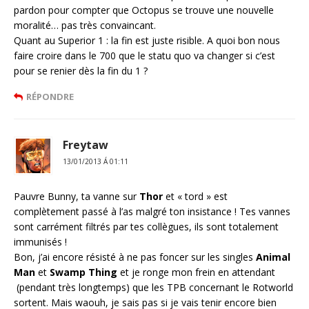
pardon pour compter que Octopus se trouve une nouvelle
moralité… pas très convaincant.
Quant au Superior 1 : la fin est juste risible. A quoi bon nous
faire croire dans le 700 que le statu quo va changer si c’est
pour se renier dès la fin du 1 ?
RÉPONDRE
Freytaw
13/01/2013 Á 01:11
Pauvre Bunny, ta vanne sur
Thor
et « tord » est
complètement passé à l’as malgré ton insistance ! Tes vannes
sont carrément filtrés par tes collègues, ils sont totalement
immunisés !
Bon, j’ai encore résisté à ne pas foncer sur les singles
Animal
Man
et
Swamp Thing
et je ronge mon frein en attendant
(pendant très longtemps) que les TPB concernant le Rotworld
sortent. Mais waouh, je sais pas si je vais tenir encore bien