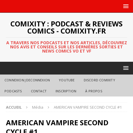
COMIXITY : PODCAST & REVIEWS
COMICS - COMIXITY.FR
A TRAVERS NOS PODCASTS ET NOS ARTICLES, DÉCOUVREZ
NOS AVIS ET CONSEILS SUR LES DERNIÈRES SORTIES ET
NEWS COMICS VO ET VF
CONNEXION|DECONNEXION
YOUTUBE
DISCORD COMIXITY
PODCASTS
CONTACT
INSCRIPTION
À PROPOS
ACCUEIL
Média
AMERICAN VAMPIRE SECOND CYCLE #1
AMERICAN VAMPIRE SECOND
CYCLE #1