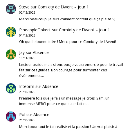
Steve
sur
Comixity de l’Avent – jour 1
02/12/2025
Merci beaucoup, je suis vraiment content que ça plaise :-)
PineappleObkect
sur
Comixity de l’Avent – jour 1
01/12/2025
Oh quelle bonne idée ! Merci pour ce Comixity de l'Avent!
Jay
sur
Absence
10/11/2025
Lecteur assidu mais silencieux je vous remercie pour le travail
fait sur ces guides. Bon courage pour surmonter ces
évènements.…
Inteorm
sur
Absence
29/10/2025
Première fois que je fais un message je crois. Sam, un
immense MERCI pour ce que tu as fait et…
Pol
sur
Absence
21/10/2025
Merci pour tout le taf réalisé et la passion ! Un vrai plaisir à