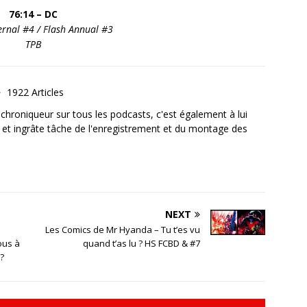
76:14 – DC
rnal #4 / Flash Annual #3
TPB
1922 Articles
, chroniqueur sur tous les podcasts, c'est également à lui
e et ingrâte tâche de l'enregistrement et du montage des
NEXT
Les Comics de Mr Hyanda – Tu t’es vu
ous à
quand t’as lu ? HS FCBD & #7
?