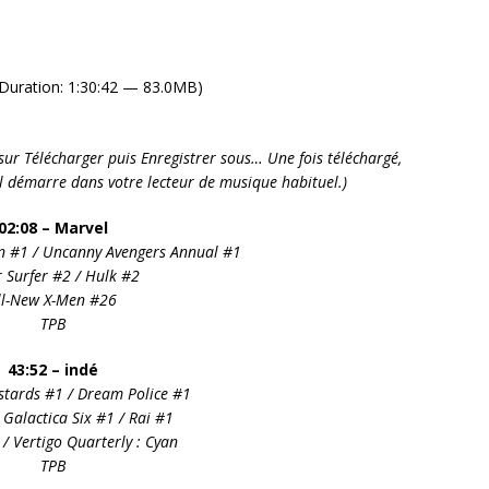
Duration: 1:30:42 — 83.0MB)
it sur Télécharger puis Enregistrer sous… Une fois téléchargé,
’il démarre dans votre lecteur de musique habituel.)
02:08 – Marvel
 #1 / Uncanny Avengers Annual #1
r Surfer #2
/ Hulk #2
ll-New X-Men #26
TPB
43:52 – indé
stards #1 / Dream Police #1
 Galactica Six #1 / Rai #1
/ Vertigo Quarterly : Cyan
TPB