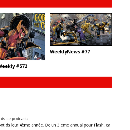
WeeklyNews #77
eekly #572
 ds ce podcast:
ont ds leur 4ème année. Dc un 3 eme annual pour Flash, ca