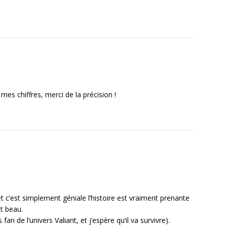
es chiffres, merci de la précision !
et c’est simplement géniale l’histoire est vraiment prenante
st beau.
an de l’univers Valiant, et j’espère qu’il va survivre).