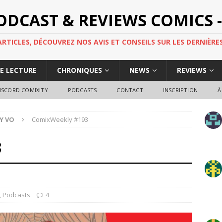
PODCAST & REVIEWS COMICS -
TICLES, DÉCOUVREZ NOS AVIS ET CONSEILS SUR LES DERNIÈRES
DE LECTURE
CHRONIQUES
NEWS
REVIEWS
ISCORD COMIXITY
PODCASTS
CONTACT
INSCRIPTION
À
Y VO
ComixWeekly #193
3
,
Podcasts
4