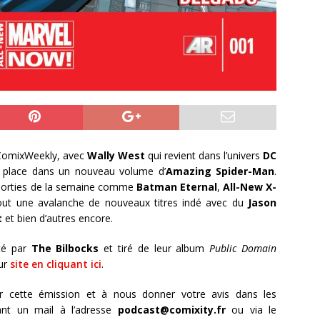
 ComixWeekly, avec
Wally West
qui revient dans l’univers
DC
 place dans un nouveau volume d’
Amazing Spider-Man
.
 sorties de la semaine comme
Batman Eternal
,
All-New X-
out une avalanche de nouveaux titres indé avec du
Jason
t
et bien d’autres encore.
té par
The Bilbocks
et tiré de leur album
Public Domain
ur
site en cliquant ici
.
r cette émission et à nous donner votre avis dans les
nt un mail à l’adresse
podcast@comixity.fr
ou via le