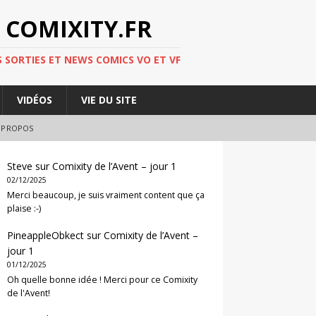
 COMIXITY.FR
 SORTIES ET NEWS COMICS VO ET VF
VIDÉOS
VIE DU SITE
 PROPOS
Steve
sur
Comixity de l’Avent – jour 1
02/12/2025
Merci beaucoup, je suis vraiment content que ça
plaise :-)
PineappleObkect
sur
Comixity de l’Avent –
jour 1
01/12/2025
Oh quelle bonne idée ! Merci pour ce Comixity
de l'Avent!