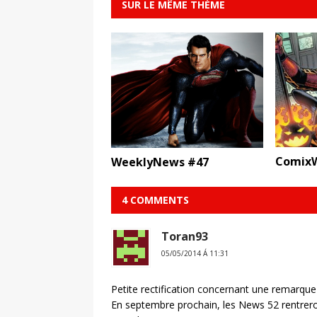
SUR LE MÊME THÈME
ComixW
WeeklyNews #47
4 COMMENTS
Toran93
05/05/2014 Á 11:31
Petite rectification concernant une remarque
En septembre prochain, les News 52 rentrer