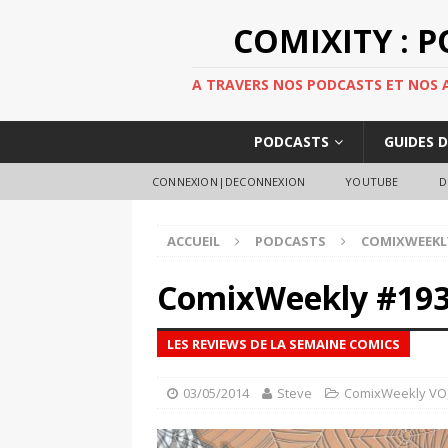
COMIXITY : 
A TRAVERS NOS PODCASTS ET NOS AR
PODCASTS
GUIDES 
CONNEXION|DECONNEXION
YOUTUBE
D
ACCUEIL
PODCASTS
COMIXWEEKL
ComixWeekly #19
LES REVIEWS DE LA SEMAINE COMICS
03/05/2014
Steve
ComixWeekly VO