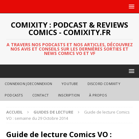
COMIXITY : PODCAST & REVIEWS
COMICS - COMIXITY.FR
A TRAVERS NOS PODCASTS ET NOS ARTICLES, DÉCOUVREZ
NOS AVIS ET CONSEILS SUR LES DERNIÈRES SORTIES ET
NEWS COMICS VO ET VF
CONNEXION|DECONNEXION
YOUTUBE
DISCORD COMIXITY
PODCASTS
CONTACT
INSCRIPTION
À PROPOS
ACCUEIL
GUIDES DE LECTURE
Guide de lecture Comics
VO : semaine du 29 Octobre 2014
Guide de lecture Comics VO :