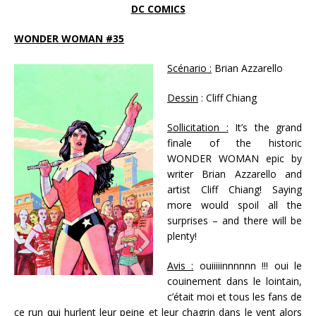
DC COMICS
WONDER WOMAN #35
Scénario :
Brian Azzarello
Dessin
: Cliff Chiang
Sollicitation :
It’s the grand
finale of the historic
WONDER WOMAN epic by
writer Brian Azzarello and
artist Cliff Chiang! Saying
more would spoil all the
surprises – and there will be
plenty!
Avis :
ouiiiiinnnnnn !!! oui le
couinement dans le lointain,
c’était moi et tous les fans de
ce run qui hurlent leur peine et leur chagrin dans le vent alors