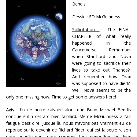
Bendis
Dessin :
ED McGuinness
Sollicitation :
The FINAL
CHAPTER of what really
happened in the
Cancerverse! Remember
when Star-Lord and Nova
were going to sacrifice their
lives to take out Thanos?
And remember how Drax
was supposed to have died?
Well, Nova seems to be the
only one missing now. Time to get some answers here!
Avis
: fin de notre calvaire alors que Brian Michael Bendis
conclue enfin cet arc bien faiblard. Même McGuinness a l’air
fatigué c’est dire. Jusque là, nous n’avons pas vraiment eu de
réponse sur le devenir de Richard Rider, qui est la seule raison
pour laquelle nous nous sommes tous engouffrés les deux