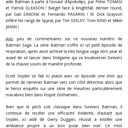
aide Batman à partir à l’assaut d’Apokolips, par Peter TOMASI
et Patrick GLEASON ! Batgirl face à Knightfall, dernier round,
par Gail SIMONE et Fernando PASARIN ! Et Dick Grayson
infiltre les rangs de Spyral, par Tim SEELEY, Tom KING et Mikel
JANIN !
Avis
:peu de commentaires sur ce nouveau numéro de
Batman Saga. La série Batman s’offre ici un petit épisode de
respiration, après avoir achevé la très longue saga zero year et
avant de se lancer dans Endgame qui va bouleverser l’univers
de la chauve souris de manière profonde.
Scott Snyder se fait ici plaisir avec un épisode one shot qui
permet de ramener Batman vers son côté détective alors que
le héros enquête sur une série de meurtres particulièrement
macabres bien dans l’esprit Gothamien…
Bien que le pitch soit classique dans l’univers Batman, il
continue de recéler une efficacité évidente, d’autant que
Snyder, ici aidé de Gerry Duggan, réussit à instiller une
ambiance propre à un bon polar bien noir. Ce n’est