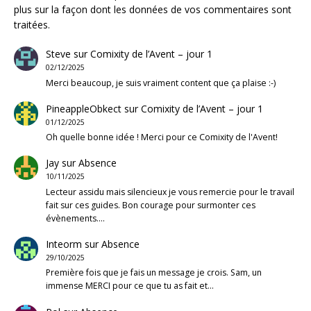
plus sur la façon dont les données de vos commentaires sont
traitées
.
Steve
sur
Comixity de l’Avent – jour 1
02/12/2025
Merci beaucoup, je suis vraiment content que ça plaise :-)
PineappleObkect
sur
Comixity de l’Avent – jour 1
01/12/2025
Oh quelle bonne idée ! Merci pour ce Comixity de l'Avent!
Jay
sur
Absence
10/11/2025
Lecteur assidu mais silencieux je vous remercie pour le travail
fait sur ces guides. Bon courage pour surmonter ces
évènements.…
Inteorm
sur
Absence
29/10/2025
Première fois que je fais un message je crois. Sam, un
immense MERCI pour ce que tu as fait et…