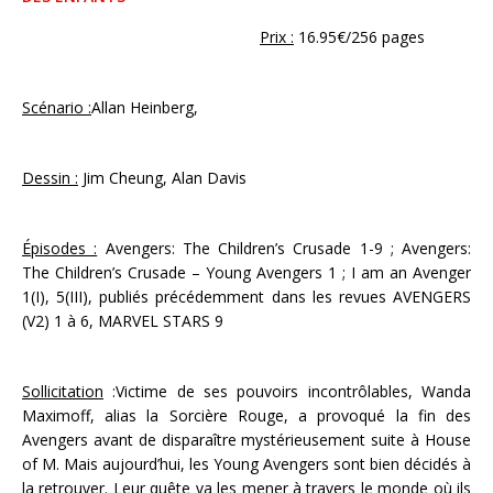
Prix :
16.95€/256 pages
Scénario :
Allan Heinberg,
Dessin :
Jim Cheung, Alan Davis
Épisodes :
Avengers: The Children’s Crusade 1-9 ; Avengers:
The Children’s Crusade – Young Avengers 1 ; I am an Avenger
1(I), 5(III), publiés précédemment dans les revues AVENGERS
(V2) 1 à 6, MARVEL STARS 9
Sollicitation
:Victime de ses pouvoirs incontrôlables, Wanda
Maximoff, alias la Sorcière Rouge, a provoqué la fin des
Avengers avant de disparaître mystérieusement suite à House
of M. Mais aujourd’hui, les Young Avengers sont bien décidés à
la retrouver. Leur quête va les mener à travers le monde où ils