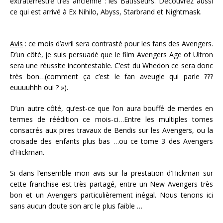
extraterrestre très ancienne : les Bâtisseurs. Découvrez aussi
ce qui est arrivé à Ex Nihilo, Abyss, Starbrand et Nightmask.
Avis
: ce mois d’avril sera contrasté pour les fans des Avengers.
D’un côté, je suis persuadé que le film Avengers Age of Ultron
sera une réussite incontestable. C’est du Whedon ce sera donc
très bon…(comment ça c’est le fan aveugle qui parle ???
euuuuhhh oui ? »).
D’un autre côté, qu’est-ce que l’on aura bouffé de merdes en
termes de réédition ce mois-ci…Entre les multiples tomes
consacrés aux pires travaux de Bendis sur les Avengers, ou la
croisade des enfants plus bas …ou ce tome 3 des Avengers
d’Hickman.
Si dans l’ensemble mon avis sur la prestation d’Hickman sur
cette franchise est très partagé, entre un New Avengers très
bon et un Avengers particulièrement inégal. Nous tenons ici
sans aucun doute son arc le plus faible …