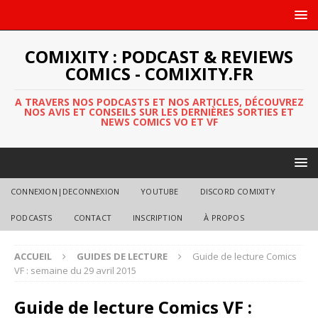
COMIXITY : PODCAST & REVIEWS
COMICS - COMIXITY.FR
A TRAVERS NOS PODCASTS ET NOS ARTICLES, DÉCOUVREZ
NOS AVIS ET CONSEILS SUR LES DERNIÈRES SORTIES ET
NEWS COMICS VO ET VF
CONNEXION|DECONNEXION
YOUTUBE
DISCORD COMIXITY
PODCASTS
CONTACT
INSCRIPTION
À PROPOS
ACCUEIL
GUIDES DE LECTURE
Guide de lecture Comics
VF : semaine du 29 avril 2015
Guide de lecture Comics VF :