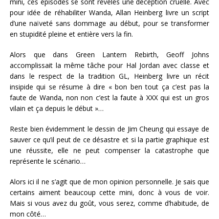
mini, ces épisodes se sont révélés une déception cruelle. Avec
pour idée de réhabiliter Wanda, Allan Heinberg livre un script
d’une naïveté sans dommage au début, pour se transformer
en stupidité pleine et entière vers la fin.
Alors que dans Green Lantern Rebirth, Geoff Johns
accomplissait la même tâche pour Hal Jordan avec classe et
dans le respect de la tradition GL, Heinberg livre un récit
insipide qui se résume à dire « bon ben tout ça c’est pas la
faute de Wanda, non non c’est la faute à XXX qui est un gros
vilain et ça depuis le début »…
Reste bien évidemment le dessin de Jim Cheung qui essaye de
sauver ce qu’il peut de ce désastre et si la partie graphique est
une réussite, elle ne peut compenser la catastrophe que
représente le scénario…
Alors ici il ne s’agit que de mon opinion personnelle. Je sais que
certains aiment beaucoup cette mini, donc à vous de voir.
Mais si vous avez du goût, vous serez, comme d’habitude, de
mon côté…