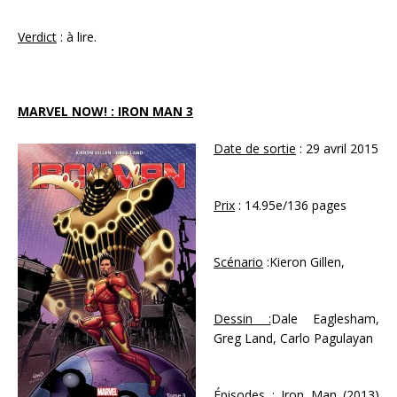
Verdict
: à lire.
MARVEL NOW! : IRON MAN 3
Date de sortie
: 29 avril 2015
Prix
: 14.95e/136 pages
Scénario
:Kieron Gillen,
Dessin :
Dale Eaglesham,
Greg Land, Carlo Pagulayan
Épisodes
: Iron Man (2013)