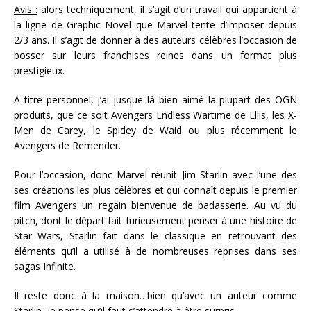
Avis :
alors techniquement, il s’agit d’un travail qui appartient à
la ligne de Graphic Novel que Marvel tente d’imposer depuis
2/3 ans. Il s’agit de donner à des auteurs célèbres l’occasion de
bosser sur leurs franchises reines dans un format plus
prestigieux.
A titre personnel, j’ai jusque là bien aimé la plupart des OGN
produits, que ce soit Avengers Endless Wartime de Ellis, les X-
Men de Carey, le Spidey de Waid ou plus récemment le
Avengers de Remender.
Pour l’occasion, donc Marvel réunit Jim Starlin avec l’une des
ses créations les plus célèbres et qui connaît depuis le premier
film Avengers un regain bienvenue de badasserie. Au vu du
pitch, dont le départ fait furieusement penser à une histoire de
Star Wars, Starlin fait dans le classique en retrouvant des
éléments qu’il a utilisé à de nombreuses reprises dans ses
sagas Infinite.
Il reste donc à la maison…bien qu’avec un auteur comme
Starlin, je pense qu’il faut s’attendre à être surpris…