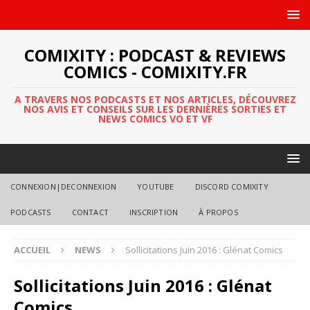
COMIXITY : PODCAST & REVIEWS
COMICS - COMIXITY.FR
A TRAVERS NOS PODCASTS ET NOS ARTICLES, DÉCOUVREZ
NOS AVIS ET CONSEILS SUR LES DERNIÈRES SORTIES ET
NEWS COMICS VO ET VF
CONNEXION|DECONNEXION
YOUTUBE
DISCORD COMIXITY
PODCASTS
CONTACT
INSCRIPTION
À PROPOS
ACCUEIL
NEWS
Sollicitations Juin 2016 : Glénat Comics
Sollicitations Juin 2016 : Glénat
Comics