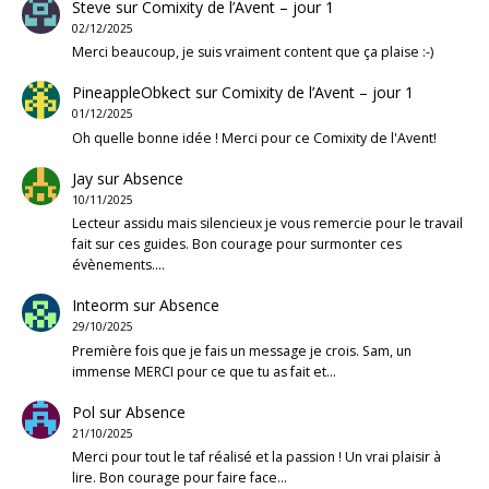
Steve
sur
Comixity de l’Avent – jour 1
02/12/2025
Merci beaucoup, je suis vraiment content que ça plaise :-)
PineappleObkect
sur
Comixity de l’Avent – jour 1
01/12/2025
Oh quelle bonne idée ! Merci pour ce Comixity de l'Avent!
Jay
sur
Absence
10/11/2025
Lecteur assidu mais silencieux je vous remercie pour le travail
fait sur ces guides. Bon courage pour surmonter ces
évènements.…
Inteorm
sur
Absence
29/10/2025
Première fois que je fais un message je crois. Sam, un
immense MERCI pour ce que tu as fait et…
Pol
sur
Absence
21/10/2025
Merci pour tout le taf réalisé et la passion ! Un vrai plaisir à
lire. Bon courage pour faire face…