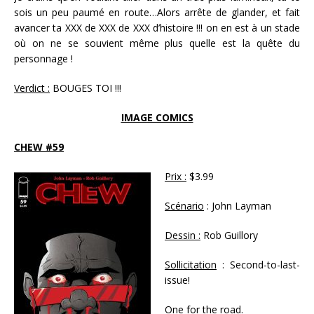
sois un peu paumé en route…Alors arrête de glander, et fait
avancer ta XXX de XXX de XXX d’histoire !!! on en est à un stade
où on ne se souvient même plus quelle est la quête du
personnage !
Verdict :
BOUGES TOI !!!
IMAGE COMICS
CHEW #59
Prix :
$3.99
Scénario
: John Layman
Dessin :
Rob Guillory
Sollicitation
: Second-to-last-
issue!
One for the road.