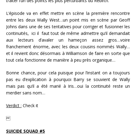
traiter l’un des points les plus perturbants du Rebirth.
L’épisode va en effet mettre en scène la première rencontre
entre les deux Wally West…un point mis en scène par Geoff
Johns dans une de ses tentatives pour corriger et fusionner les
continuités, ici il faut tout de même admettre qu’il demandait
aux lecteurs d’avaler un hameçon assez gros…voire
franchement énorme, avec les deux cousins nommés Wally…
et il revient donc désormais à Williamson de faire en sorte que
tout cela fonctionne de manière à peu près organique…
Bonne chance, pour cela puisque pour l’instant on a toujours
pas eu d’explication à pourquoi Barry se souvient de Wally
mais pas qu’il a été marié à Iris…oui la continuité reste un
merdier sans nom…
Verdict :
Check it
SUICIDE SQUAD #5