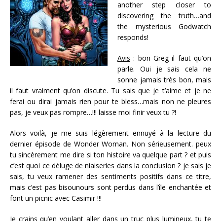
another step closer to
discovering the truth…and
the mysterious Godwatch
responds!
Avis
: bon Greg il faut qu’on
parle. Oui je sais cela ne
sonne jamais très bon, mais
il faut vraiment qu’on discute. Tu sais que je t’aime et je ne
ferai ou dirai jamais rien pour te bless…mais non ne pleures
pas, je veux pas rompre…!!! laisse moi finir veux tu ?!
Alors voilà, je me suis légèrement ennuyé à la lecture du
dernier épisode de Wonder Woman. Non sérieusement. peux
tu sincèrement me dire si ton histoire va quelque part ? et puis
c’est quoi ce déluge de niaiseries dans la conclusion ? je sais je
sais, tu veux ramener des sentiments positifs dans ce titre,
mais c’est pas bisounours sont perdus dans l’île enchantée et
font un picnic avec Casimir !!!
Je crains qu’en voulant aller dans un truc plus lumineux, tu te