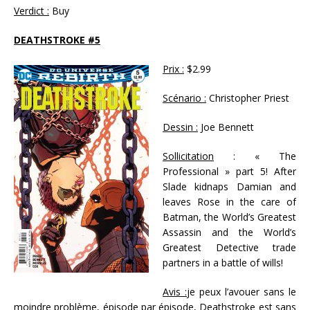
Verdict :
Buy
DEATHSTROKE #5
Prix :
$2.99
Scénario :
Christopher Priest
Dessin :
Joe Bennett
Sollicitation
: « The
Professional » part 5! After
Slade kidnaps Damian and
leaves Rose in the care of
Batman, the World’s Greatest
Assassin and the World’s
Greatest Detective trade
partners in a battle of wills!
Avis :
je peux l’avouer sans le
moindre problème, épisode par épisode, Deathstroke est sans