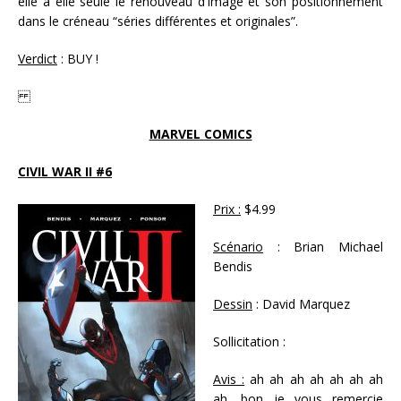
elle à elle seule le renouveau d’Image et son positionnement
dans le créneau “séries différentes et originales”.
Verdict
: BUY !
MARVEL COMICS
CIVIL WAR II #6
Prix :
$4.99
Scénario
: Brian Michael
Bendis
Dessin
: David Marquez
Sollicitation :
Avis :
ah ah ah ah ah ah ah
ah, bon je vous remercie