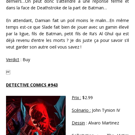
derniers…On peut donc s’attendre à une réponse ferme et
dans la face de Deathstroke de la part de Batman…
En attendant, Damian fait un poil moins le malin…En même
temps est-ce que Slade fait bien de jouer avec un gamin élevé
par la ligue, fils de Batman, petit fils de Ra’s Al Ghul qui est
déjà revenu d’entre les morts ? Je dis juste ça pour savoir s’il
veut garder son autre oeil vous savez !
Verdict
: Buy
DETECTIVE COMICS #943
Prix :
$2.99
Scénario :
John Tynion IV
Dessin
: Alvaro Martinez