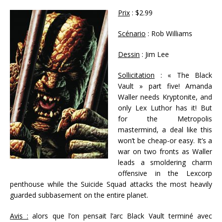
Prix
: $2.99
Scénario
: Rob Williams
Dessin
: Jim Lee
Sollicitation
: « The Black
Vault » part five! Amanda
Waller needs Kryptonite, and
only Lex Luthor has it! But
for the Metropolis
mastermind, a deal like this
won’t be cheap-or easy. It’s a
war on two fronts as Waller
leads a smoldering charm
offensive in the Lexcorp
penthouse while the Suicide Squad attacks the most heavily
guarded subbasement on the entire planet.
Avis :
alors que l’on pensait l’arc Black Vault terminé avec