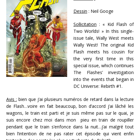
Dessin
: Neil Googe
Sollicitation
: « Kid Flash of
Two Worlds! » In this single-
issue tale, Wally West meets
Wally West! The original Kid
Flash meets his cousin for
the very first time in this
special issue, which continues
The Flashes’ investigation
into the events that began in
DC Universe: Rebirth #1.
Avis :
bien que j’ai plusieurs numéros de retard dans la lecture
de Flash…voire en fait beaucoup, bon d’accord j’ai lâché les
wagons, le train est parti et je suis même pas sur le quai, je
suis encore chez moi dans mon pieu en train de roupiller
pendant que le train s’enfonce dans la nuit…j’ai malgré tout
bien l’intention de ne pas rater cet épisode qui vient enfin