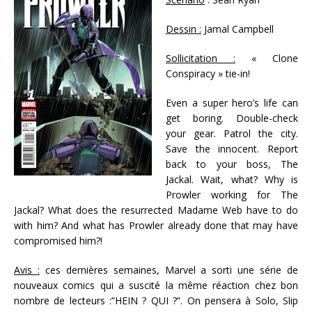
Dessin :
Jamal Campbell
Sollicitation :
« Clone
Conspiracy » tie-in!
Even a super hero’s life can
get boring. Double-check
your gear. Patrol the city.
Save the innocent. Report
back to your boss, The
Jackal. Wait, what? Why is
Prowler working for The
Jackal? What does the resurrected Madame Web have to do
with him? And what has Prowler already done that may have
compromised him?!
Avis :
ces dernières semaines, Marvel a sorti une série de
nouveaux comics qui a suscité la même réaction chez bon
nombre de lecteurs :”HEIN ? QUI ?”. On pensera à Solo, Slip