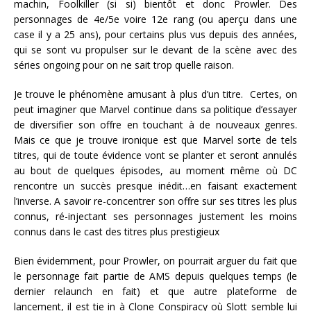
machin, Foolkiller (si si) bientôt et donc Prowler. Des
personnages de 4e/5e voire 12e rang (ou aperçu dans une
case il y a 25 ans), pour certains plus vus depuis des années,
qui se sont vu propulser sur le devant de la scène avec des
séries ongoing pour on ne sait trop quelle raison.
Je trouve le phénomène amusant à plus d’un titre. Certes, on
peut imaginer que Marvel continue dans sa politique d’essayer
de diversifier son offre en touchant à de nouveaux genres.
Mais ce que je trouve ironique est que Marvel sorte de tels
titres, qui de toute évidence vont se planter et seront annulés
au bout de quelques épisodes, au moment même où DC
rencontre un succès presque inédit…en faisant exactement
l’inverse. A savoir re-concentrer son offre sur ses titres les plus
connus, ré-injectant ses personnages justement les moins
connus dans le cast des titres plus prestigieux
Bien évidemment, pour Prowler, on pourrait arguer du fait que
le personnage fait partie de AMS depuis quelques temps (le
dernier relaunch en fait) et que autre plateforme de
lancement, il est tie in à Clone Conspiracy où Slott semble lui