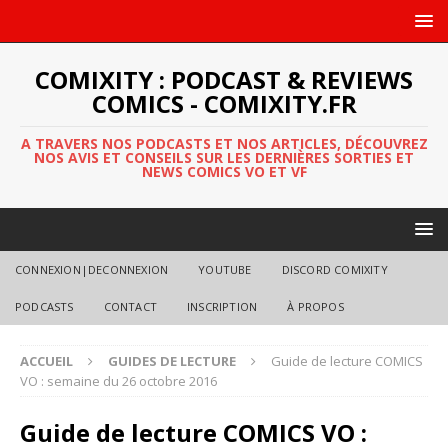
COMIXITY : PODCAST & REVIEWS
COMICS - COMIXITY.FR
A TRAVERS NOS PODCASTS ET NOS ARTICLES, DÉCOUVREZ
NOS AVIS ET CONSEILS SUR LES DERNIÈRES SORTIES ET
NEWS COMICS VO ET VF
CONNEXION|DECONNEXION
YOUTUBE
DISCORD COMIXITY
PODCASTS
CONTACT
INSCRIPTION
À PROPOS
ACCUEIL
GUIDES DE LECTURE
Guide de lecture COMICS
VO : semaine du 26 octobre 2016
Guide de lecture COMICS VO :