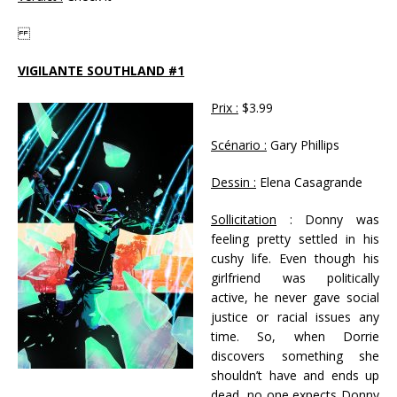
VIGILANTE SOUTHLAND #1
Prix :
$3.99
Scénario :
Gary Phillips
Dessin :
Elena Casagrande
Sollicitation
: Donny was
feeling pretty settled in his
cushy life. Even though his
girlfriend was politically
active, he never gave social
justice or racial issues any
time. So, when Dorrie
discovers something she
shouldn’t have and ends up
dead, no one expects Donny