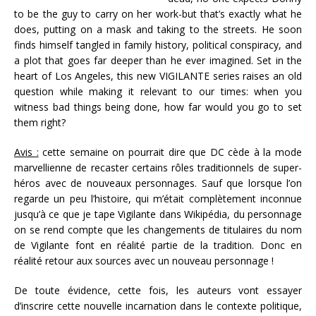
to be the guy to carry on her work-but that’s exactly what he
does, putting on a mask and taking to the streets. He soon
finds himself tangled in family history, political conspiracy, and
a plot that goes far deeper than he ever imagined. Set in the
heart of Los Angeles, this new VIGILANTE series raises an old
question while making it relevant to our times: when you
witness bad things being done, how far would you go to set
them right?
Avis :
cette semaine on pourrait dire que DC cède à la mode
marvellienne de recaster certains rôles traditionnels de super-
héros avec de nouveaux personnages. Sauf que lorsque l’on
regarde un peu l’histoire, qui m’était complètement inconnue
jusqu’à ce que je tape Vigilante dans Wikipédia, du personnage
on se rend compte que les changements de titulaires du nom
de Vigilante font en réalité partie de la tradition. Donc en
réalité retour aux sources avec un nouveau personnage !
De toute évidence, cette fois, les auteurs vont essayer
d’inscrire cette nouvelle incarnation dans le contexte politique,