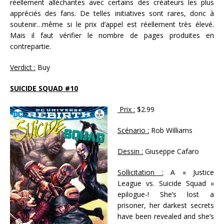
réellement alléchantes avec certains des créateurs les plus
appréciés des fans. De telles initiatives sont rares, donc à
soutenir…même si le prix d’appel est réellement très élevé.
Mais il faut vérifier le nombre de pages produites en
contrepartie.
Verdict :
Buy
SUICIDE SQUAD #10
Prix :
$2.99
Scénario :
Rob Williams
Dessin :
Giuseppe Cafaro
Sollicitation :
A « Justice
League vs. Suicide Squad »
epilogue-! She’s lost a
prisoner, her darkest secrets
have been revealed and she’s