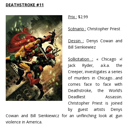
DEATHSTROKE #11
Prix :
$2.99
Scénario :
Christopher Priest
Dessin :
Denys Cowan and
Bill Sienkiewiez
Sollicitation :
« Chicago »!
Jack Ryder, a.k.a. the
Creeper, investigates a series
of murders in Chicago…and
comes face to face with
Deathstroke, the World’s
Deadliest Assassin.
Christopher Priest is joined
by guest artists Denys
Cowan and Bill Sienkiewicz for an unflinching look at gun
violence in America.