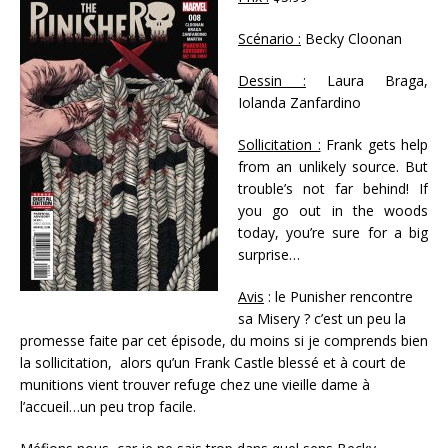
Scénario :
Becky Cloonan
Dessin :
Laura Braga,
Iolanda Zanfardino
Sollicitation :
Frank gets help
from an unlikely source. But
trouble’s not far behind! If
you go out in the woods
today, you’re sure for a big
surprise…
Avis
: le Punisher rencontre
sa Misery ? c’est un peu la
promesse faite par cet épisode, du moins si je comprends bien
la sollicitation, alors qu’un Frank Castle blessé et à court de
munitions vient trouver refuge chez une vieille dame à
l’accueil…un peu trop facile.