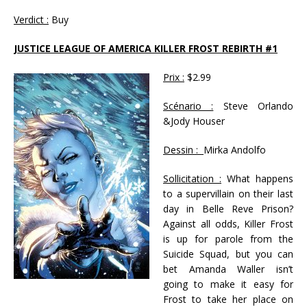
Verdict :
Buy
JUSTICE LEAGUE OF AMERICA KILLER FROST REBIRTH #1
Prix :
$2.99
Scénario :
Steve Orlando
&Jody Houser
Dessin :
Mirka Andolfo
Sollicitation :
What happens
to a supervillain on their last
day in Belle Reve Prison?
Against all odds, Killer Frost
is up for parole from the
Suicide Squad, but you can
bet Amanda Waller isn’t
going to make it easy for
Frost to take her place on