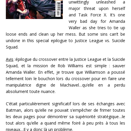
unwittingly unleashed a
major threat upon herself
and Task Force X. It’s one
very bad day for Amanda
Waller as she tries to tie up
loose ends and clean up her mess. But some sins can’t be
undone in this special epilogue to Justice League vs. Suicide
Squad.
Avis
:
épilogue du crossover entre la Justice League et la Suicide
Squad, et la mission de Rob Williams est simple : sauver
Amanda Waller. En effet, je trouve que Williamson a poussé
tellement loin le bouchon lors du crossover pour en faire une
manipulatrice digne de Machiavel…qu’elle en a perdu
absolument toute nuance.
C’était particulièrement significatif lors de ses échanges avec
Batman, alors qu’elle ne pouvait s’empêcher de frimer toutes
les deux pages pour démontrer sa supériorité stratégique…le
tout alors qu’elle a quand même foiré à peu près à tous les
niveaux…Il y a donc là un problème.