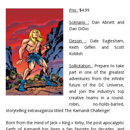
Prix :
$4.99
Scénario :
Dan Abnett and
Dan DiDio
Dessin :
Dale Eaglesham,
Keith Giffen and Scott
Koblish
Sollicitation :
Prepare to take
part in one of the greatest
adventures from the infinite
future of the DC Universe,
and join the industry’s top
creative teams in a round-
robin, no-holds-barred,
storytelling extravaganza titled The Kamandi Challenge!
Born from the mind of Jack « King » Kirby, the post apocalyptic
Earth of Kamandi has been a fan favorite for decades, and