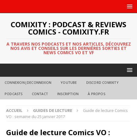
COMIXITY : PODCAST & REVIEWS
COMICS - COMIXITY.FR
A TRAVERS NOS PODCASTS ET NOS ARTICLES, DÉCOUVREZ
NOS AVIS ET CONSEILS SUR LES DERNIÈRES SORTIES ET
NEWS COMICS VO ET VF
CONNEXION|DECONNEXION
YOUTUBE
DISCORD COMIXITY
PODCASTS
CONTACT
INSCRIPTION
À PROPOS
ACCUEIL
GUIDES DE LECTURE
Guide de lecture Comics
VO : semaine du 25 janvier 2017
Guide de lecture Comics VO :