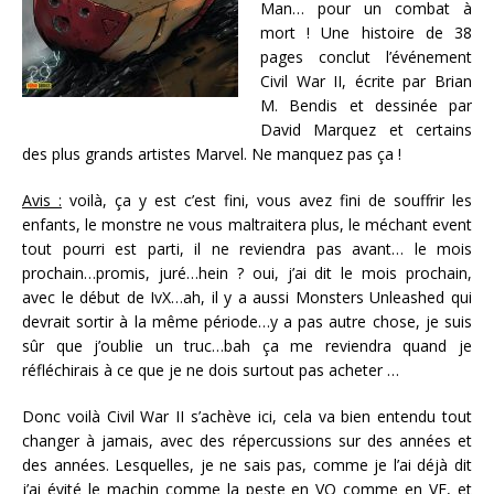
Man… pour un combat à
mort ! Une histoire de 38
pages conclut l’événement
Civil War II, écrite par Brian
M. Bendis et dessinée par
David Marquez et certains
des plus grands artistes Marvel. Ne manquez pas ça !
Avis :
voilà, ça y est c’est fini, vous avez fini de souffrir les
enfants, le monstre ne vous maltraitera plus, le méchant event
tout pourri est parti, il ne reviendra pas avant… le mois
prochain…promis, juré…hein ? oui, j’ai dit le mois prochain,
avec le début de IvX…ah, il y a aussi Monsters Unleashed qui
devrait sortir à la même période…y a pas autre chose, je suis
sûr que j’oublie un truc…bah ça me reviendra quand je
réfléchirais à ce que je ne dois surtout pas acheter …
Donc voilà Civil War II s’achève ici, cela va bien entendu tout
changer à jamais, avec des répercussions sur des années et
des années. Lesquelles, je ne sais pas, comme je l’ai déjà dit
j’ai évité le machin comme la peste en VO comme en VF, et