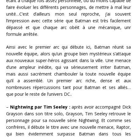
étant à chaque fois assez personnelle, ou du moins capable de
faire évoluer les différents personnages, de mettre à mal leur
unité…C’est d’ailleurs mon seul reproche, j’ai souvent
l’impression avec cette série que Batman est très facilement
dépassé et que chaque arc obéit à une mécanique, unr
formule arrêtée.
Ainsi avec le premier arc qui débute ici, Batman réunit sa
nouvelle équipe, alors qu’un groupe bien mystérieux s’attaque
aux nouveaux super-héros agissant dans la ville. Une menace
d’une ampleur inédite, qui va sérieusement irriter Batman,
mais aussi sacrément chambouler la toute nouvelle équipe
qu’il a assemblé. Un premier arc riche, dense et aux
nombreuses répercussions tant pour Batman et ses alliés…
que pour le reste de l’univers DC..
–
Nightwing par Tim Seeley :
après avoir accompagné Dick
Grayson dans son titre solo, Grayson, Tim Seeley retrouve le
personnage pour sa nouvelle série Nightwing. Et comme ses
confrères, il débute le titre avec une nouvelle menace, Raptor,
qui bien évidemment surpasse Batman dans tous les