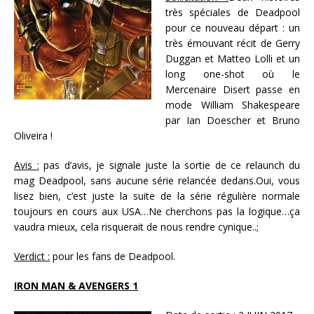
très spéciales de Deadpool
pour ce nouveau départ : un
très émouvant récit de Gerry
Duggan et Matteo Lolli et un
long one-shot où le
Mercenaire Disert passe en
mode William Shakespeare
par Ian Doescher et Bruno
Oliveira !
Avis :
pas d’avis, je signale juste la sortie de ce relaunch du
mag Deadpool, sans aucune série relancée dedans.Oui, vous
lisez bien, c’est juste la suite de la série régulière normale
toujours en cours aux USA…Ne cherchons pas la logique…ça
vaudra mieux, cela risquerait de nous rendre cynique..;
Verdict :
pour les fans de Deadpool.
IRON MAN & AVENGERS 1