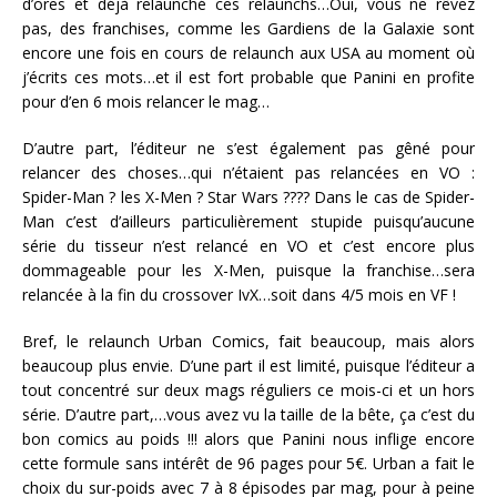
d’ores et déjà relaunché ces relaunchs…Oui, vous ne rêvez
pas, des franchises, comme les Gardiens de la Galaxie sont
encore une fois en cours de relaunch aux USA au moment où
j’écrits ces mots…et il est fort probable que Panini en profite
pour d’en 6 mois relancer le mag…
D’autre part, l’éditeur ne s’est également pas gêné pour
relancer des choses…qui n’étaient pas relancées en VO :
Spider-Man ? les X-Men ? Star Wars ???? Dans le cas de Spider-
Man c’est d’ailleurs particulièrement stupide puisqu’aucune
série du tisseur n’est relancé en VO et c’est encore plus
dommageable pour les X-Men, puisque la franchise…sera
relancée à la fin du crossover IvX…soit dans 4/5 mois en VF !
Bref, le relaunch Urban Comics, fait beaucoup, mais alors
beaucoup plus envie. D’une part il est limité, puisque l’éditeur a
tout concentré sur deux mags réguliers ce mois-ci et un hors
série. D’autre part,…vous avez vu la taille de la bête, ça c’est du
bon comics au poids !!! alors que Panini nous inflige encore
cette formule sans intérêt de 96 pages pour 5€. Urban a fait le
choix du sur-poids avec 7 à 8 épisodes par mag, pour à peine