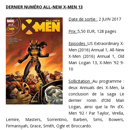
DERNIER NUMÉRO ALL-NEW X-MEN 13
Date de sortie :
2 JUIN 2017
Prix :
5,50 EUR, 128 pages
Episodes :
US Extraordinary X-
Men (2016) Annual 1, All-New
X-Men (2016) Annual 1, Old
Man Logan 13, X-Men ’92 9-
10
Sollicitation :
Au programme :
deux Annuals des X-Men, la
conclusion de la saga Le
dernier ronin d’Old Man
Logan, ainsi que la fin d’X-
Men ’92 ! Par Taylor, Virella,
Lemire, Masters, Sorrentino, Barberi, Sims, Bowers,
Firmansyah, Grace, Smith, Ogle et Broccardo.