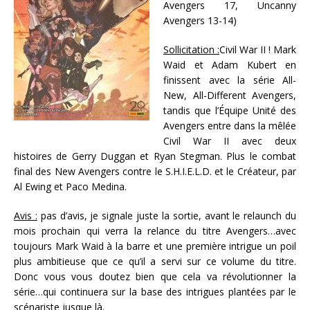
Avengers 17, Uncanny
Avengers 13-14)
Sollicitation :
Civil War II ! Mark
Waid et Adam Kubert en
finissent avec la série All-
New, All-Different Avengers,
tandis que l’Équipe Unité des
Avengers entre dans la mêlée
Civil War II avec deux
histoires de Gerry Duggan et Ryan Stegman. Plus le combat
final des New Avengers contre le S.H.I.E.L.D. et le Créateur, par
Al Ewing et Paco Medina.
Avis :
pas d’avis, je signale juste la sortie, avant le relaunch du
mois prochain qui verra la relance du titre Avengers…avec
toujours Mark Waid à la barre et une première intrigue un poil
plus ambitieuse que ce qu’il a servi sur ce volume du titre.
Donc vous vous doutez bien que cela va révolutionner la
série…qui continuera sur la base des intrigues plantées par le
scénariste jusque là.