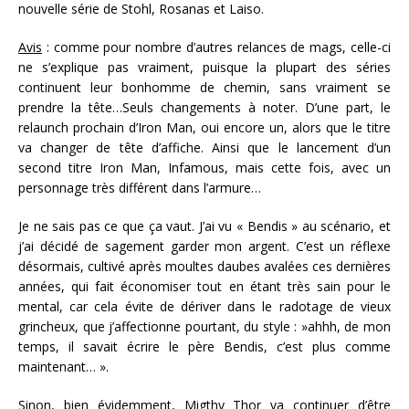
nouvelle série de Stohl, Rosanas et Laiso.
Avis
: comme pour nombre d’autres relances de mags, celle-ci
ne s’explique pas vraiment, puisque la plupart des séries
continuent leur bonhomme de chemin, sans vraiment se
prendre la tête…Seuls changements à noter. D’une part, le
relaunch prochain d’Iron Man, oui encore un, alors que le titre
va changer de tête d’affiche. Ainsi que le lancement d’un
second titre Iron Man, Infamous, mais cette fois, avec un
personnage très différent dans l’armure…
Je ne sais pas ce que ça vaut. J’ai vu « Bendis » au scénario, et
j’ai décidé de sagement garder mon argent. C’est un réflexe
désormais, cultivé après moultes daubes avalées ces dernières
années, qui fait économiser tout en étant très sain pour le
mental, car cela évite de dériver dans le radotage de vieux
grincheux, que j’affectionne pourtant, du style : »ahhh, de mon
temps, il savait écrire le père Bendis, c’est plus comme
maintenant… ».
Sinon, bien évidemment, Migthy Thor va continuer d’être