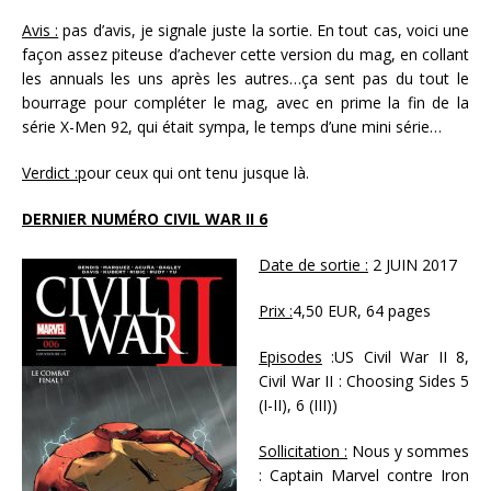
Avis :
pas d’avis, je signale juste la sortie. En tout cas, voici une
façon assez piteuse d’achever cette version du mag, en collant
les annuals les uns après les autres…ça sent pas du tout le
bourrage pour compléter le mag, avec en prime la fin de la
série X-Men 92, qui était sympa, le temps d’une mini série…
Verdict :p
our ceux qui ont tenu jusque là.
DERNIER NUMÉRO CIVIL WAR II 6
Date de sortie :
2 JUIN 2017
Prix :
4,50 EUR, 64 pages
Episodes
:US Civil War II 8,
Civil War II : Choosing Sides 5
(I-II), 6 (III))
Sollicitation :
Nous y sommes
: Captain Marvel contre Iron