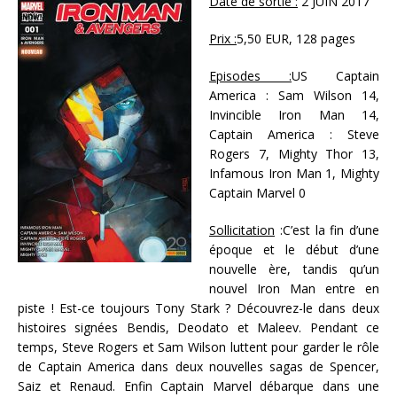
Date de sortie :
2 JUIN 2017
Prix :
5,50 EUR, 128 pages
Episodes :
US Captain
America : Sam Wilson 14,
Invincible Iron Man 14,
Captain America : Steve
Rogers 7, Mighty Thor 13,
Infamous Iron Man 1, Mighty
Captain Marvel 0
Sollicitation
:C’est la fin d’une
époque et le début d’une
nouvelle ère, tandis qu’un
nouvel Iron Man entre en
piste ! Est-ce toujours Tony Stark ? Découvrez-le dans deux
histoires signées Bendis, Deodato et Maleev. Pendant ce
temps, Steve Rogers et Sam Wilson luttent pour garder le rôle
de Captain America dans deux nouvelles sagas de Spencer,
Saiz et Renaud. Enfin Captain Marvel débarque dans une