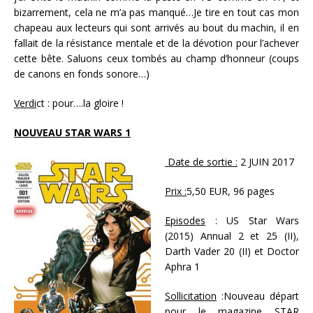
bizarrement, cela ne m’a pas manqué…Je tire en tout cas mon
chapeau aux lecteurs qui sont arrivés au bout du machin, il en
fallait de la résistance mentale et de la dévotion pour l’achever
cette bête. Saluons ceux tombés au champ d’honneur (coups
de canons en fonds sonore…)
Verdi
ct : pour….la gloire !
NOUVEAU STAR WARS 1
Date de sortie :
2 JUIN 2017
Prix :
5,50 EUR, 96 pages
Episodes
: US Star Wars
(2015) Annual 2 et 25 (II),
Darth Vader 20 (II) et Doctor
Aphra 1
Sollicitation
:Nouveau départ
pour le magazine STAR