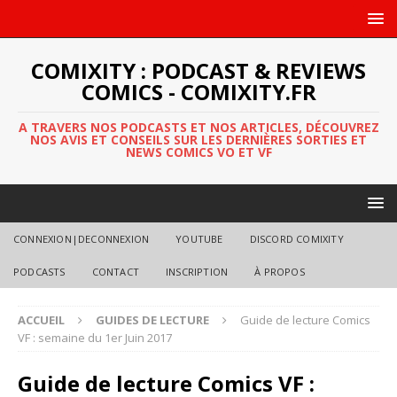
COMIXITY : PODCAST & REVIEWS
COMICS - COMIXITY.FR
A TRAVERS NOS PODCASTS ET NOS ARTICLES, DÉCOUVREZ
NOS AVIS ET CONSEILS SUR LES DERNIÈRES SORTIES ET
NEWS COMICS VO ET VF
CONNEXION|DECONNEXION
YOUTUBE
DISCORD COMIXITY
PODCASTS
CONTACT
INSCRIPTION
À PROPOS
ACCUEIL
GUIDES DE LECTURE
Guide de lecture Comics
VF : semaine du 1er Juin 2017
Guide de lecture Comics VF :