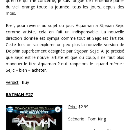
qu’en ce qui me concerne, je suis fatigué de n’entendre parler
du vieil orange toute la journée…tous les jours…depuis des
mois.
Bref, pour revenir au sujet du jour. Aquaman a Stjepan Sejic
comme artiste, cela en fait un indispensable. La nouvelle
direction donnée est sympa comme tout et Sejic est l’artiste.
Cette fois on va explorer un peu plus la nouvelle version de
Dolphin superbement désignée par Stjepan Sejic. Ai je précisé
que Sejic est le nouvel artiste et que du coup, il ne faut plus
manquer le titre Aquaman ? oui…rappelons le quand même :
Sejic = bien = acheter.
Verdict
: Buy
BATMAN #27
Prix :
$2.99
Scénario :
Tom King