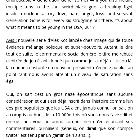
multiple trips to the sun, weird black goo, a breakup fight
inside a nuclear factory, love, hate, anger, loss…and survival.
Generation Gone is for every kid struggling out there. It’s about
what it means to be young in the USA, 2017.
Avis :
nouvelle série d’Ales Kot lancée chez Image qui de toute
évidence mélange politique et super-pouvoirs. Autant le dire
tout de suite, le commentaire social derrière le titre me rebute
d’entrée de jeu étant donné que comme je l’ai déjà dit ici ou là,
la critique constante du nouveau président m’ennuie au plus au
point tant nous avons atteint un niveau de saturation sans
égal.
Oui, on sait c’est un gros naze égocentrique sans aucune
considération et qui s’est déjà inscrit dans l’histoire comme l’un
des pire populistes que les USA aient jamais connu, on sait on
a compris au bout de la 10 000e fois où vous nous l’avez dit et
même sans vous on aurait compris rien qu’en écoutant ses
commentaires journaliers (sérieux, on dirait que son compte
twitter est tenu par un gamin de 13 ans…).