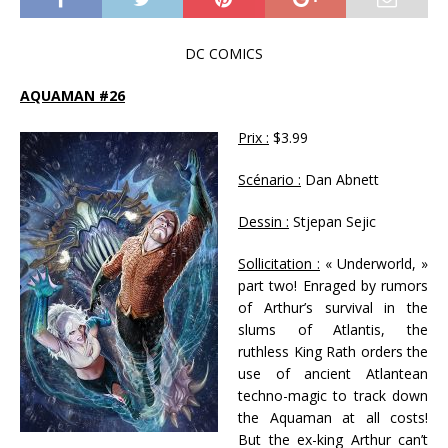
DC COMICS
AQUAMAN #26
Prix :
$3.99
Scénario :
Dan Abnett
Dessin :
Stjepan Sejic
Sollicitation :
« Underworld, »
part two! Enraged by rumors
of Arthur’s survival in the
slums of Atlantis, the
ruthless King Rath orders the
use of ancient Atlantean
techno-magic to track down
the Aquaman at all costs!
But the ex-king Arthur can’t