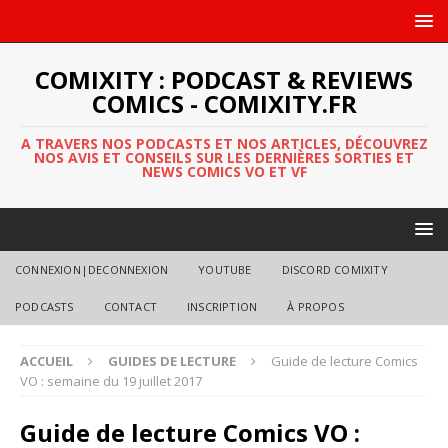
COMIXITY : PODCAST & REVIEWS
COMICS - COMIXITY.FR
A TRAVERS NOS PODCASTS ET NOS ARTICLES, DÉCOUVREZ
NOS AVIS ET CONSEILS SUR LES DERNIÈRES SORTIES ET
NEWS COMICS VO ET VF
CONNEXION|DECONNEXION
YOUTUBE
DISCORD COMIXITY
PODCASTS
CONTACT
INSCRIPTION
À PROPOS
ACCUEIL
GUIDES DE LECTURE
Guide de lecture Comics
VO : semaine du 19 juillet 2017
Guide de lecture Comics VO :