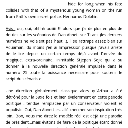
hide for long when his fate
collides with that of a mysterious young woman on the run
from Rath’s own secret police. Her name: Dolphin.
Avis :
oui, oui, ohhhh ouiiiiii !!!! alors que j’ai de plus en plus de
doutes sur les scénarios de Dan Abnett sur Titans (les derniers
numéros ne volaient pas haut…), il se rattrape assez bien sur
Aquaman…du moins j’en ai l’impression puisque j’avais arrêté
de le lire depuis un certain temps déjà avant l’arrivée du
magique, extra-ordinaire, inimitable Stjepan Sejic qui a su
donner à la nouvelle direction générale impulsée dans le
numéro 25 toute la puissance nécessaire pour soutenir le
script du scénariste.
Une direction globalement classique alors qu’Arthur a été
détrôné pour la 589e fois et bien évidemment en cette période
politique …tendue remplacée par un conservateur violent et
populiste. Oui, Dan Abnett est allé chercher son inspiration très
loin…Bon, vous me direz le modèle réel est déjà une parodie
de président…mais évitons de faire de la politique étant donné