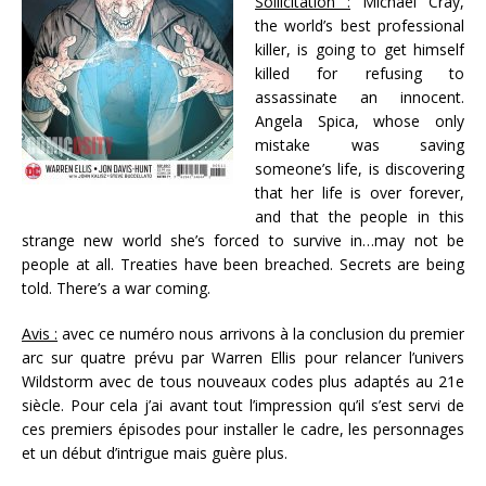
Sollicitation :
Michael Cray,
the world’s best professional
killer, is going to get himself
killed for refusing to
assassinate an innocent.
Angela Spica, whose only
mistake was saving
someone’s life, is discovering
that her life is over forever,
and that the people in this
strange new world she’s forced to survive in…may not be
people at all. Treaties have been breached. Secrets are being
told. There’s a war coming.
Avis :
avec ce numéro nous arrivons à la conclusion du premier
arc sur quatre prévu par Warren Ellis pour relancer l’univers
Wildstorm avec de tous nouveaux codes plus adaptés au 21e
siècle. Pour cela j’ai avant tout l’impression qu’il s’est servi de
ces premiers épisodes pour installer le cadre, les personnages
et un début d’intrigue mais guère plus.