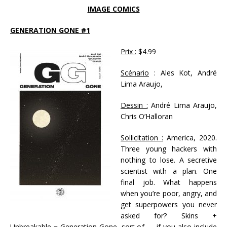
IMAGE COMICS
GENERATION GONE #1
Prix :
$4.99
Scénario
: Ales Kot, André
Lima Araujo,
Dessin :
André Lima Araujo,
Chris O’Halloran
Sollicitation :
America, 2020.
Three young hackers with
nothing to lose. A secretive
scientist with a plan. One
final job. What happens
when you’re poor, angry, and
get superpowers you never
asked for? Skins +
Unbreakable = Generation Gone, sort of — if you also include