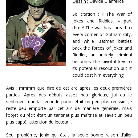
Dessin :
Davide Gianfelice
Sollicitation :
« The War of
Jokes and Riddles, » part
three! The war has spread to
every corner of Gotham City,
and while Batman battles
back the forces of Joker and
Riddler, an unlikely criminal
becomes the pivotal key to
its potential resolution but it
could cost him everything.
Avis :
mmmm que dire de cet arc après les deux premières
parties. Après des débuts assez peu glorieux, j’ai eu le
sentiment que la seconde partie était un peu plus réussie. Je
reste peu emporté par cet arc de manière générale, mais
l’objet du récit était un tantinet plus maîtrisé et savait un peu
plus capté l’attention du lecteur…
Seul problème, Jenin qui était la seule bonne raison d’aller