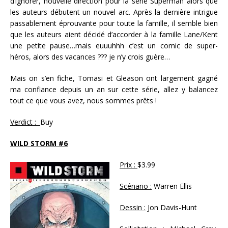
d’ignorer, nouvelle direction pour la série Superman alors que
les auteurs débutent un nouvel arc. Après la dernière intrigue
passablement éprouvante pour toute la famille, il semble bien
que les auteurs aient décidé d’accorder à la famille Lane/Kent
une petite pause…mais euuuhhh c’est un comic de super-
héros, alors des vacances ??? je n’y crois guère…
Mais on s’en fiche, Tomasi et Gleason ont largement gagné
ma confiance depuis un an sur cette série, allez y balancez
tout ce que vous avez, nous sommes prêts !
Verdict :
Buy
WILD STORM #6
Prix :
$3.99
Scénario :
Warren Ellis
Dessin :
Jon Davis-Hunt