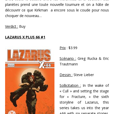
planètes prend une toute nouvelle tournure et on a hâte de
découvrir ce que Kirkman a encore sous le coude pour nous
choquer de nouveau…
Verdict :
Buy
LAZARUS X PLUS 66 #1
Prix
: $3.99
Scénario :
Greg Rucka & Eric
Trautmann
Dessin :
Steve Lieber
Sollicitation :
In the wake of
« Cull » and setting the stage
for « Fracture, » the sixth
storyline of Lazarus, this
series takes us into the year
+66 with six separate stories.