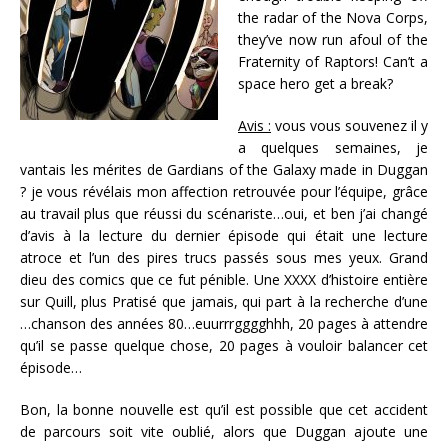
the radar of the Nova Corps,
they’ve now run afoul of the
Fraternity of Raptors! Can’t a
space hero get a break?
Avis :
vous vous souvenez il y
a quelques semaines, je
vantais les mérites de Gardians of the Galaxy made in Duggan
? je vous révélais mon affection retrouvée pour l’équipe, grâce
au travail plus que réussi du scénariste…oui, et ben j’ai changé
d’avis à la lecture du dernier épisode qui était une lecture
atroce et l’un des pires trucs passés sous mes yeux. Grand
dieu des comics que ce fut pénible. Une XXXX d’histoire entière
sur Quill, plus Pratisé que jamais, qui part à la recherche d’une
…chanson des années 80…euurrrgggghhh, 20 pages à attendre
qu’il se passe quelque chose, 20 pages à vouloir balancer cet
épisode…
Bon, la bonne nouvelle est qu’il est possible que cet accident
de parcours soit vite oublié, alors que Duggan ajoute une