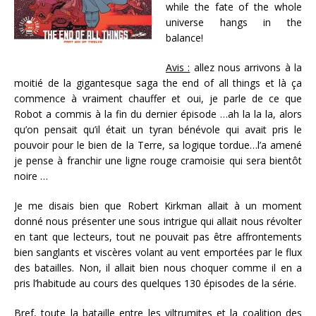
while the fate of the whole
universe hangs in the
balance!
Avis :
allez nous arrivons à la
moitié de la gigantesque saga the end of all things et là ça
commence à vraiment chauffer et oui, je parle de ce que
Robot a commis à la fin du dernier épisode …ah la la la, alors
qu’on pensait qu’il était un tyran bénévole qui avait pris le
pouvoir pour le bien de la Terre, sa logique tordue…l’a amené
je pense à franchir une ligne rouge cramoisie qui sera bientôt
noire …
Je me disais bien que Robert Kirkman allait à un moment
donné nous présenter une sous intrigue qui allait nous révolter
en tant que lecteurs, tout ne pouvait pas être affrontements
bien sanglants et viscères volant au vent emportées par le flux
des batailles. Non, il allait bien nous choquer comme il en a
pris l’habitude au cours des quelques 130 épisodes de la série.
Bref, toute la bataille entre les viltrumites et la coalition des