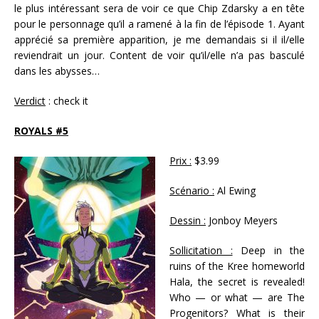
le plus intéressant sera de voir ce que Chip Zdarsky a en tête
pour le personnage qu’il a ramené à la fin de l’épisode 1. Ayant
apprécié sa première apparition, je me demandais si il il/elle
reviendrait un jour. Content de voir qu’il/elle n’a pas basculé
dans les abysses…
Verdict
: check it
ROYALS #5
Prix :
$3.99
Scénario :
Al Ewing
Dessin :
Jonboy Meyers
Sollicitation :
Deep in the
ruins of the Kree homeworld
Hala, the secret is revealed!
Who — or what — are The
Progenitors? What is their