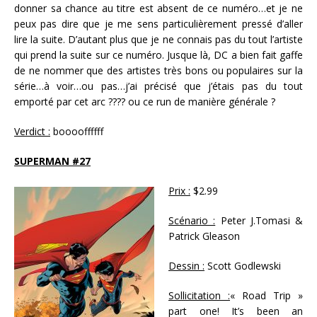
donner sa chance au titre est absent de ce numéro…et je ne
peux pas dire que je me sens particulièrement pressé d’aller
lire la suite. D’autant plus que je ne connais pas du tout l’artiste
qui prend la suite sur ce numéro. Jusque là, DC a bien fait gaffe
de ne nommer que des artistes très bons ou populaires sur la
série…à voir…ou pas…j’ai précisé que j’étais pas du tout
emporté par cet arc ???? ou ce run de manière générale ?
Verdict :
booooffffff
SUPERMAN #27
Prix :
$2.99
Scénario :
Peter J.Tomasi &
Patrick Gleason
Dessin :
Scott Godlewski
Sollicitation :
« Road Trip »
part one! It’s been an