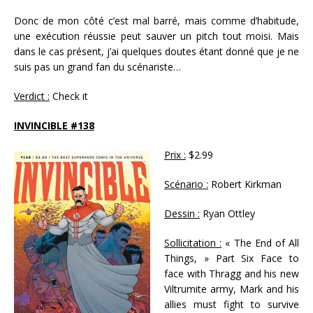
Donc de mon côté c’est mal barré, mais comme d’habitude,
une exécution réussie peut sauver un pitch tout moisi. Mais
dans le cas présent, j’ai quelques doutes étant donné que je ne
suis pas un grand fan du scénariste…
Verdict :
Check it
INVINCIBLE #138
Prix :
$2.99
Scénario :
Robert Kirkman
Dessin :
Ryan Ottley
Sollicitation :
« The End of All
Things, » Part Six Face to
face with Thragg and his new
Viltrumite army, Mark and his
allies must fight to survive