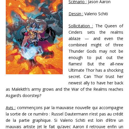
Scénario :
Jason Aaron
Dessin :
Valerio Schiti
Sollicitation :
The Queen of
Cinders sets the realms
ablaze — and even the
combined might of three
Thunder Gods may not be
enough to put out the
flames! But the all-new
Ultimate Thor has a shocking
secret. Can Thor trust her
newest ally to have her back
as Malekith’s army grows and the War of the Realms reaches
Asgard’s doorstep?
Avis :
commençons par la mauvaise nouvelle qui accompagne
la sortie de ce numéro : Russel Dautermann n’est pas au crédit
de la partie graphique. Si Valerio Schiti est loin d’être un
mauvais artiste (et le fait qu’avec Aaron il retrouve enfin un