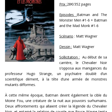
Prix :
28€/352 pages
Episodes :
Batman and The
Monster Men #1-6 + Batman
and the Mad Monk #1-6
Scénario
: Matt Wagner
Dessin :
Matt Wagner
Sollicitation :
Au début de sa
carrière, le Chevalier Noir
s’opposa aux manigances du
professeur Hugo Strange, un psychiatre doublé d’un
scientifique dément, à la tête d’une armée de monstres
mutants difformes.
À cette même époque, Batman devint également la cible du
Moine Fou, une créature de la nuit aux pouvoirs surhumains.
Deux affrontements qui allaient créer la légende du Chevalier
Noir, et entamé la relation de couple que Bruce Wayne tenta