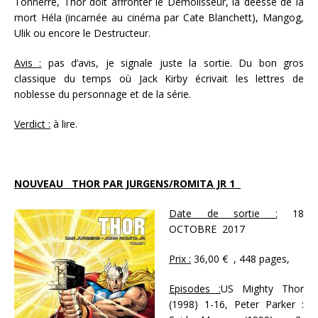
Tonnerre, Thor doit affronter le Démolisseur,
la déesse de la
mort Héla (incarnée au cinéma par Cate Blanchett), Mangog,
Ulik ou encore le Destructeur.
Avis :
pas d’avis, je signale juste la sortie. Du bon gros
classique du temps où Jack Kirby écrivait les lettres de
noblesse du personnage et de la série.
Verdict :
à lire.
NOUVEAU THOR PAR JURGENS/ROMITA JR 1
Date de sortie :
18
OCTOBRE 2017
Prix :
36,00 € , 448 pages,
Episodes :
US Mighty Thor
(1998) 1-16, Peter Parker :