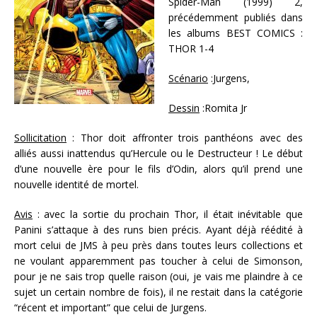
Spider-Man (1999) 2,
précédemment publiés dans
les albums BEST COMICS :
THOR 1-4
Scénario
:Jurgens,
Dessin
:Romita Jr
Sollicitation
: Thor doit affronter trois panthéons avec des
alliés aussi inattendus qu’Hercule ou le Destructeur ! Le début
d’une nouvelle ère pour le fils d’Odin, alors qu’il prend une
nouvelle identité de mortel.
Avis
: avec la sortie du prochain Thor, il était inévitable que
Panini s’attaque à des runs bien précis. Ayant déjà réédité à
mort celui de JMS à peu près dans toutes leurs collections et
ne voulant apparemment pas toucher à celui de Simonson,
pour je ne sais trop quelle raison (oui, je vais me plaindre à ce
sujet un certain nombre de fois), il ne restait dans la catégorie
“récent et important” que celui de Jurgens.