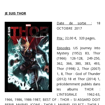
JE SUIS THOR
Date de sortie :
18
OCTOBRE 2017
Prix :
22,00 €, 320 pages,
Episodes
:US Journey Into
Mystery (1952) 83, Thor
(1966) 126-128, 249-250,
362, 366, 380, 383, 493,
Thor (1998) 2, Thor (2007)
1, 8, Thor : God of Thunder
(2012) 18 et Thor (2014) 1,
précédemment publiés dans
les albums THOR :
L’INTEGRALE 1962-63,
1966, 1986, 1986-1987, BEST OF : THOR – SI ASGARD DOIT
PERIR, MARVEL ICONS : THOR 1, MARVEL SELECT : THOR 1,