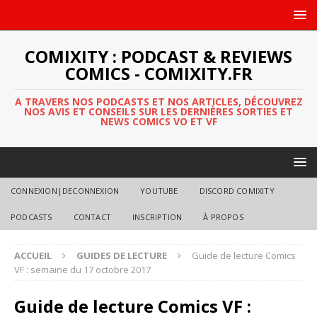
COMIXITY : PODCAST & REVIEWS
COMICS - COMIXITY.FR
A TRAVERS NOS PODCASTS ET NOS ARTICLES, DÉCOUVREZ
NOS AVIS ET CONSEILS SUR LES DERNIÈRES SORTIES ET
NEWS COMICS VO ET VF
CONNEXION|DECONNEXION
YOUTUBE
DISCORD COMIXITY
PODCASTS
CONTACT
INSCRIPTION
À PROPOS
ACCUEIL
GUIDES DE LECTURE
Guide de lecture Comics
VF : semaine du 17 octobre 2017
Guide de lecture Comics VF :