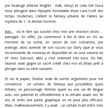
Joe Keatinge (Marvel Knights : Hulk, Glory) et Leila Del Duca
nous plongent dans l’épopée formidable d’une Lara Croft des
temps modernes, mêlant la fantasy urbaine de Fables au
mystère de Y : le dernier homme.
Avis :
où le titre qui suscite chez moi une réaction assez …
partagée. En effet, j’ai commencé à lire le titre en VO au
moment de sa sortie, en raison de son scénariste, Joe
Jeatinge, alors auréolé de son succès sur Glory (que je vous
recommande de nouveau et disponible en un seul volume en
VF chez Delcourt, allez y c’est vraiment très bon). De fait,
l’auteur avait gagné un sacré crédit chez moi et j’étais prêt à
plonger dans sa série suivante.
Et sur le papier, Shutter avait de sacrés arguments pour me
convaincre : un univers de fantasy aux possibilités quasi
infinies, un personnage féminin ayant eu une vie de dingue
avec son paternel et officiellement à la retraite avant ses 30
ans et enfin une partie graphique on ne peut plus efficace.
Mais, malheureusement, il y avait …un certain écart entre mes