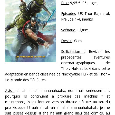
Prix :
9,95 € 96 pages,
Episodes
:US Thor Ragnarok
Prelude 1-4, inédits
Scénario
:Pilgrim,
Dessin
:Giles
Sollicitation :
Revivez les
précédentes aventures
cinématographiques de
Thor, Hulk et Loki dans cette
adaptation en bande-dessinée de l’Incroyable Hulk et de Thor –
Le Monde des Ténèbres.
Avis :
ah ah ah ah ahahahahaaha, non mais sérieusement,
pourquoi ils continuent à produire ces machins ? et
maintenant, ils les font en version librairie ? à 10€ au lieu du
prix kiosque !!!! aah ah ah ah ah ahahahahaahahahah, je me
suis pissés dessus !!! aha ha ahh grand dieu des comics, au