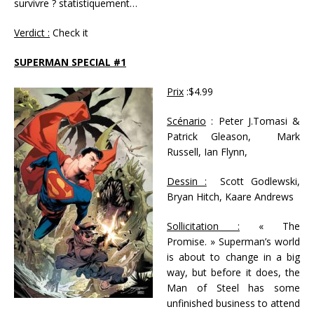
survivre ? statistiquement…
Verdict :
Check it
SUPERMAN SPECIAL #1
Prix
:$4.99
Scénario
: Peter J.Tomasi &
Patrick Gleason, Mark
Russell, Ian Flynn,
Dessin :
Scott Godlewski,
Bryan Hitch, Kaare Andrews
Sollicitation :
« The
Promise. » Superman’s world
is about to change in a big
way, but before it does, the
Man of Steel has some
unfinished business to attend