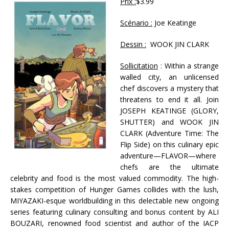
Prix :
$3.99
Scénario :
Joe Keatinge
Dessin :
WOOK JIN CLARK
Sollicitation
: Within a strange
walled city, an unlicensed
chef discovers a mystery that
threatens to end it all. Join
JOSEPH KEATINGE (GLORY,
SHUTTER) and WOOK JIN
CLARK (Adventure Time: The
Flip Side) on this culinary epic
adventure—FLAVOR—where
chefs are the ultimate
celebrity and food is the most valued commodity. The high-
stakes competition of Hunger Games collides with the lush,
MIYAZAKI-esque worldbuilding in this delectable new ongoing
series featuring culinary consulting and bonus content by ALI
BOUZARI, renowned food scientist and author of the IACP