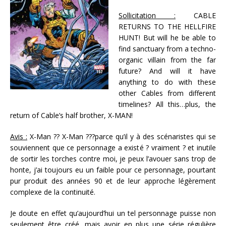
Sollicitation :
CABLE
RETURNS TO THE HELLFIRE
HUNT! But will he be able to
find sanctuary from a techno-
organic villain from the far
future? And will it have
anything to do with these
other Cables from different
timelines? All this…plus, the
return of Cable’s half brother, X-MAN!
Avis :
X-Man ?? X-Man ???parce qu’il y à des scénaristes qui se
souviennent que ce personnage a existé ? vraiment ? et inutile
de sortir les torches contre moi, je peux l’avouer sans trop de
honte, j’ai toujours eu un faible pour ce personnage, pourtant
pur produit des années 90 et de leur approche légèrement
complexe de la continuité.
Je doute en effet qu’aujourd’hui un tel personnage puisse non
seulement être créé, mais avoir en plus une série régulière