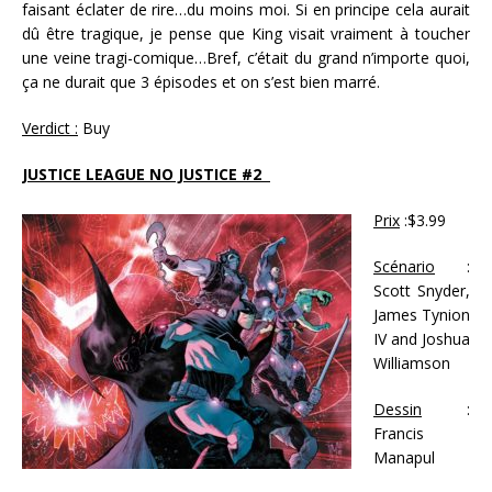
faisant éclater de rire…du moins moi. Si en principe cela aurait
dû être tragique, je pense que King visait vraiment à toucher
une veine tragi-comique…Bref, c’était du grand n’importe quoi,
ça ne durait que 3 épisodes et on s’est bien marré.
Verdict :
Buy
JUSTICE LEAGUE NO JUSTICE #2
Prix
:$3.99
Scénario
:
Scott Snyder,
James Tynion
IV and Joshua
Williamson
Dessin
:
Francis
Manapul