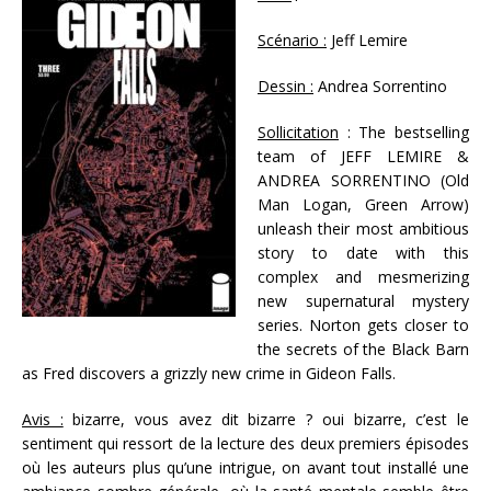
Scénario :
Jeff Lemire
Dessin :
Andrea Sorrentino
Sollicitation
: The bestselling
team of JEFF LEMIRE &
ANDREA SORRENTINO (Old
Man Logan, Green Arrow)
unleash their most ambitious
story to date with this
complex and mesmerizing
new supernatural mystery
series. Norton gets closer to
the secrets of the Black Barn
as Fred discovers a grizzly new crime in Gideon Falls.
Avis :
bizarre, vous avez dit bizarre ? oui bizarre, c’est le
sentiment qui ressort de la lecture des deux premiers épisodes
où les auteurs plus qu’une intrigue, on avant tout installé une