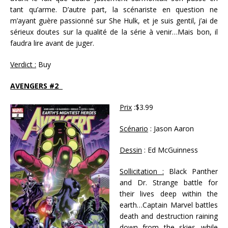
tant qu’arme. D’autre part, la scénariste en question ne
m’ayant guère passionné sur She Hulk, et je suis gentil, j’ai de
sérieux doutes sur la qualité de la série à venir…Mais bon, il
faudra lire avant de juger.
Verdict :
Buy
AVENGERS #2
Prix
:$3.99
Scénario
: Jason Aaron
Dessin
: Ed McGuinness
Sollicitation :
Black Panther
and Dr. Strange battle for
their lives deep within the
earth…Captain Marvel battles
death and destruction raining
down from the skies…while