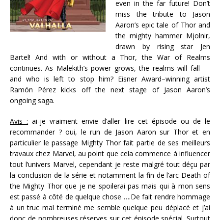
even in the far future! Don’t
miss the tribute to Jason
Aaron’s epic tale of Thor and
the mighty hammer Mjolnir,
drawn by rising star Jen
Bartel! And with or without a Thor, the War of Realms
continues. As Malekith’s power grows, the realms will fall —
and who is left to stop him? Eisner Award–winning artist
Ramón Pérez kicks off the next stage of Jason Aaron’s
ongoing saga.
Avis :
ai-je vraiment envie d’aller lire cet épisode ou de le
recommander ? oui, le run de Jason Aaron sur Thor et en
particulier le passage Mighty Thor fait partie de ses meilleurs
travaux chez Marvel, au point que cela commence à influencer
tout l’univers Marvel, cependant je reste malgré tout déçu par
la conclusion de la série et notamment la fin de l’arc Death of
the Mighty Thor que je ne spoilerai pas mais qui à mon sens
est passé à côté de quelque chose ….De fait rendre hommage
à un truc mal terminé me semble quelque peu déplacé et j’ai
donc de nombreuses réserves sur cet épisode spécial. Surtout