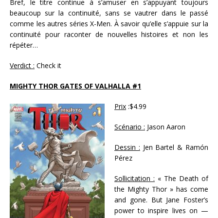
Bref, le titre continue à s’amuser en s’appuyant toujours
beaucoup sur la continuité, sans se vautrer dans le passé
comme les autres séries X-Men. À savoir qu’elle s’appuie sur la
continuité pour raconter de nouvelles histoires et non les
répéter…
Verdict :
Check it
MIGHTY THOR GATES OF VALHALLA #1
Prix
:$4.99
Scénario :
Jason Aaron
Dessin :
Jen Bartel & Ramón
Pérez
Sollicitation :
« The Death of
the Mighty Thor » has come
and gone. But Jane Foster’s
power to inspire lives on —