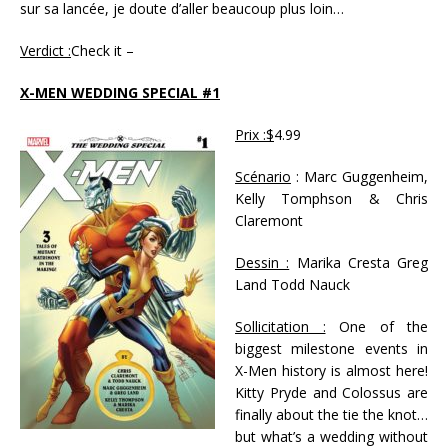
sur sa lancée, je doute d’aller beaucoup plus loin…
Verdict :
Check it –
X-MEN WEDDING SPECIAL #1
Prix :$
4.99
Scénario
: Marc Guggenheim,
Kelly Tomphson & Chris
Claremont
Dessin :
Marika Cresta Greg
Land Todd Nauck
Sollicitation :
One of the
biggest milestone events in
X-Men history is almost here!
Kitty Pryde and Colossus are
finally about the tie the knot…
but what’s a wedding without