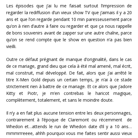
Les épisodes que j’ai lu me faisait surtout l’impression de
regarder la rediffusion d’un vieux show TV que j’aimais il y a 20
ans et que l’on regarde pendant 10 min paresseusement parce
qu’on à rien d’autre à faire ou regarder et que ça nous rappelle
de bons souvenirs avant de zapper sur une autre chaîne, parce
qu’on se rend compte que le show en question n’a pas bien
vieilli.
Outre ce défaut prégnant de manque d’originalité, dans le cas
de ce mariage, grand dieu que cela à été mal amené, mal écrit,
mal construit, mal développé. De fait, alors que j’ai arrêté le
titre X-Men Gold depuis un certain temps, je n’ai à ce stade
strictement rien à battre de ce mariage. Et ce alors que j’adore
Kitty et Piotr, je m’en contrebas le haricot magique,
complètement, totalement, et sans le moindre doute.
Il n’y a en fait plus aucune tension entre les deux personnages,
contrairement à l’époque de Claremont ou récemment de
Whedon et…attends le run de Whedon date d’il y a 10 ans…
mmmrrreeee, ahhh pourquoi vous me faites sentir aussi vieux