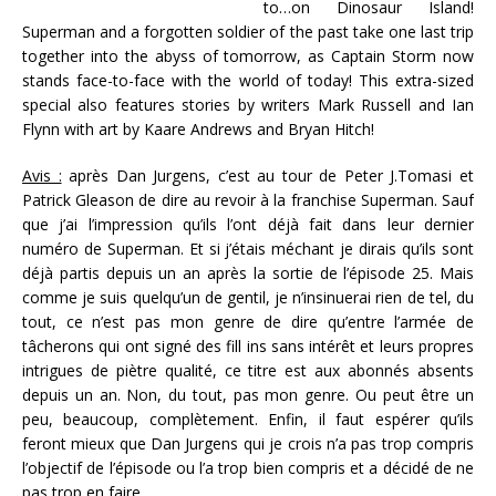
to…on Dinosaur Island!
Superman and a forgotten soldier of the past take one last trip
together into the abyss of tomorrow, as Captain Storm now
stands face-to-face with the world of today! This extra-sized
special also features stories by writers Mark Russell and Ian
Flynn with art by Kaare Andrews and Bryan Hitch!
Avis :
après Dan Jurgens, c’est au tour de Peter J.Tomasi et
Patrick Gleason de dire au revoir à la franchise Superman. Sauf
que j’ai l’impression qu’ils l’ont déjà fait dans leur dernier
numéro de Superman. Et si j’étais méchant je dirais qu’ils sont
déjà partis depuis un an après la sortie de l’épisode 25. Mais
comme je suis quelqu’un de gentil, je n’insinuerai rien de tel, du
tout, ce n’est pas mon genre de dire qu’entre l’armée de
tâcherons qui ont signé des fill ins sans intérêt et leurs propres
intrigues de piètre qualité, ce titre est aux abonnés absents
depuis un an. Non, du tout, pas mon genre. Ou peut être un
peu, beaucoup, complètement. Enfin, il faut espérer qu’ils
feront mieux que Dan Jurgens qui je crois n’a pas trop compris
l’objectif de l’épisode ou l’a trop bien compris et a décidé de ne
pas trop en faire…