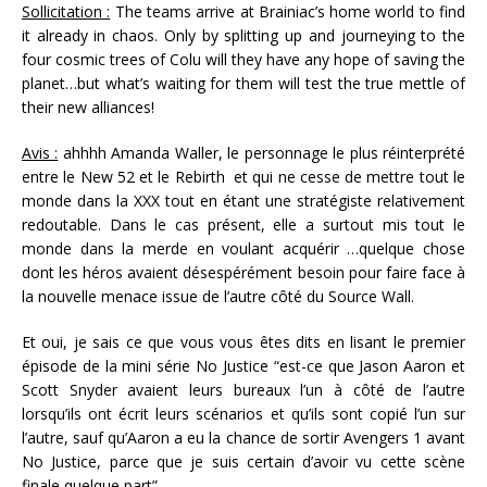
Sollicitation :
The teams arrive at Brainiac’s home world to find
it already in chaos. Only by splitting up and journeying to the
four cosmic trees of Colu will they have any hope of saving the
planet…but what’s waiting for them will test the true mettle of
their new alliances!
Avis :
ahhhh Amanda Waller, le personnage le plus réinterprété
entre le New 52 et le Rebirth et qui ne cesse de mettre tout le
monde dans la XXX tout en étant une stratégiste relativement
redoutable. Dans le cas présent, elle a surtout mis tout le
monde dans la merde en voulant acquérir …quelque chose
dont les héros avaient désespérément besoin pour faire face à
la nouvelle menace issue de l’autre côté du Source Wall.
Et oui, je sais ce que vous vous êtes dits en lisant le premier
épisode de la mini série No Justice “est-ce que Jason Aaron et
Scott Snyder avaient leurs bureaux l’un à côté de l’autre
lorsqu’ils ont écrit leurs scénarios et qu’ils sont copié l’un sur
l’autre, sauf qu’Aaron a eu la chance de sortir Avengers 1 avant
No Justice, parce que je suis certain d’avoir vu cette scène
finale quelque part”.