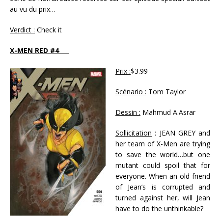
au vu du prix…
Verdict :
Check it
X-MEN RED #4
Prix :
$3.99
Scénario :
Tom Taylor
Dessin :
Mahmud A.Asrar
Sollicitation
: JEAN GREY and
her team of X-Men are trying
to save the world…but one
mutant could spoil that for
everyone. When an old friend
of Jean’s is corrupted and
turned against her, will Jean
have to do the unthinkable?