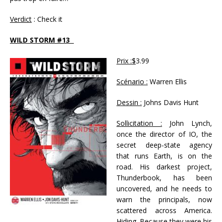
Verdict
: Check it
WILD STORM #13
Prix :$
3.99
Scénario :
Warren Ellis
Dessin :
Johns Davis Hunt
Sollicitation :
John Lynch,
once the director of IO, the
secret deep-state agency
that runs Earth, is on the
road. His darkest project,
Thunderbook, has been
uncovered, and he needs to
warn the principals, now
scattered across America.
Hiding. Because they were his