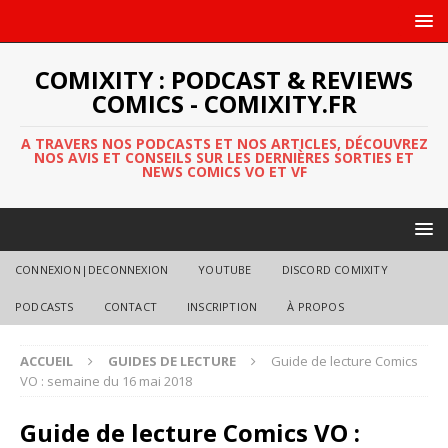
COMIXITY : PODCAST & REVIEWS
COMICS - COMIXITY.FR
A TRAVERS NOS PODCASTS ET NOS ARTICLES, DÉCOUVREZ
NOS AVIS ET CONSEILS SUR LES DERNIÈRES SORTIES ET
NEWS COMICS VO ET VF
CONNEXION|DECONNEXION
YOUTUBE
DISCORD COMIXITY
PODCASTS
CONTACT
INSCRIPTION
À PROPOS
ACCUEIL
GUIDES DE LECTURE
Guide de lecture Comics
VO : semaine du 16 mai 2018
Guide de lecture Comics VO :