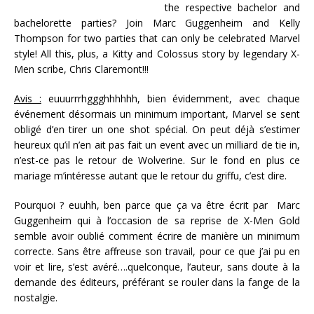
the respective bachelor and
bachelorette parties? Join Marc Guggenheim and Kelly
Thompson for two parties that can only be celebrated Marvel
style! All this, plus, a Kitty and Colossus story by legendary X-
Men scribe, Chris Claremont!!!
Avis :
euuurrrhggghhhhhh, bien évidemment, avec chaque
événement désormais un minimum important, Marvel se sent
obligé d’en tirer un one shot spécial. On peut déjà s’estimer
heureux qu’il n’en ait pas fait un event avec un milliard de tie in,
n’est-ce pas le retour de Wolverine. Sur le fond en plus ce
mariage m’intéresse autant que le retour du griffu, c’est dire.
Pourquoi ? euuhh, ben parce que ça va être écrit par Marc
Guggenheim qui à l’occasion de sa reprise de X-Men Gold
semble avoir oublié comment écrire de manière un minimum
correcte. Sans être affreuse son travail, pour ce que j’ai pu en
voir et lire, s’est avéré….quelconque, l’auteur, sans doute à la
demande des éditeurs, préférant se rouler dans la fange de la
nostalgie.