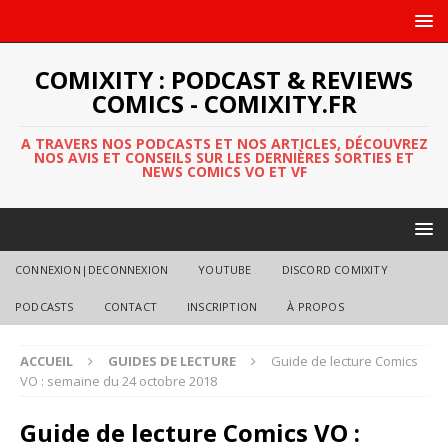
COMIXITY : PODCAST & REVIEWS
COMICS - COMIXITY.FR
A TRAVERS NOS PODCASTS ET NOS ARTICLES, DÉCOUVREZ
NOS AVIS ET CONSEILS SUR LES DERNIÈRES SORTIES ET
NEWS COMICS VO ET VF
CONNEXION|DECONNEXION
YOUTUBE
DISCORD COMIXITY
PODCASTS
CONTACT
INSCRIPTION
À PROPOS
ACCUEIL
GUIDES DE LECTURE
Guide de lecture Comics
VO : semaine du 24 octobre 2018
Guide de lecture Comics VO :