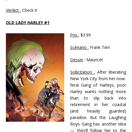
Verdict :
Check it
OLD LADY HARLEY #1
Prix :
$3.99
Scénario :
Frank Tieri
Dessin
: Mauricet
Sollicitation :
After liberating
New York City from her now-
feral Gang of Harleys, poor
Harley wants nothing more
than to slip back into
retirement in her coastal
(and heavily guarded)
paradise. But the Laughing
Boys Gang has another idea
— they’ll follow her to the