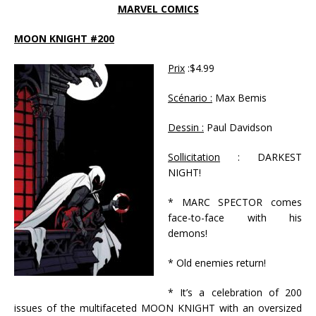
MARVEL COMICS
MOON KNIGHT #200
Prix
:$4.99
Scénario :
Max Bemis
Dessin :
Paul Davidson
Sollicitation
: DARKEST
NIGHT!
* MARC SPECTOR comes
face-to-face with his
demons!
* Old enemies return!
* It’s a celebration of 200
issues of the multifaceted MOON KNIGHT with an oversized