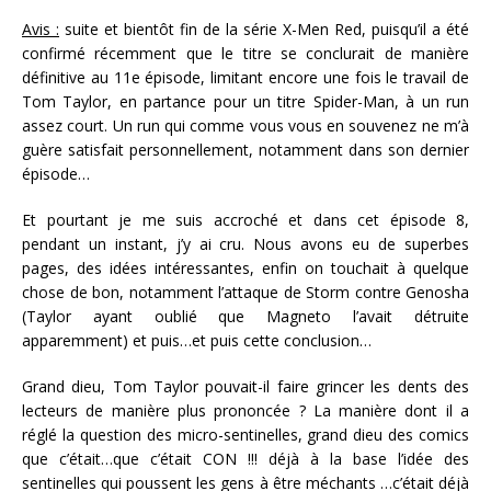
Avis :
suite et bientôt fin de la série X-Men Red, puisqu’il a été
confirmé récemment que le titre se conclurait de manière
définitive au 11e épisode, limitant encore une fois le travail de
Tom Taylor, en partance pour un titre Spider-Man, à un run
assez court. Un run qui comme vous vous en souvenez ne m’à
guère satisfait personnellement, notamment dans son dernier
épisode…
Et pourtant je me suis accroché et dans cet épisode 8,
pendant un instant, j’y ai cru. Nous avons eu de superbes
pages, des idées intéressantes, enfin on touchait à quelque
chose de bon, notamment l’attaque de Storm contre Genosha
(Taylor ayant oublié que Magneto l’avait détruite
apparemment) et puis…et puis cette conclusion…
Grand dieu, Tom Taylor pouvait-il faire grincer les dents des
lecteurs de manière plus prononcée ? La manière dont il a
réglé la question des micro-sentinelles, grand dieu des comics
que c’était…que c’était CON !!! déjà à la base l’idée des
sentinelles qui poussent les gens à être méchants …c’était déjà