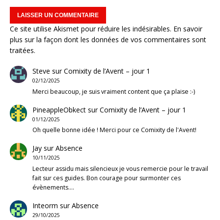
Ce site utilise Akismet pour réduire les indésirables.
En savoir
plus sur la façon dont les données de vos commentaires sont
traitées
.
Steve
sur
Comixity de l’Avent – jour 1
02/12/2025
Merci beaucoup, je suis vraiment content que ça plaise :-)
PineappleObkect
sur
Comixity de l’Avent – jour 1
01/12/2025
Oh quelle bonne idée ! Merci pour ce Comixity de l'Avent!
Jay
sur
Absence
10/11/2025
Lecteur assidu mais silencieux je vous remercie pour le travail
fait sur ces guides. Bon courage pour surmonter ces
évènements.…
Inteorm
sur
Absence
29/10/2025