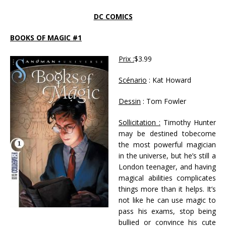
DC COMICS
BOOKS OF MAGIC #1
Prix :
$3.99
Scénario
: Kat Howard
Dessin
: Tom Fowler
Sollicitation :
Timothy Hunter
may be destined tobecome
the most powerful magician
in the universe, but he’s still a
London teenager, and having
magical abilities complicates
things more than it helps. It’s
not like he can use magic to
pass his exams, stop being
bullied or convince his cute