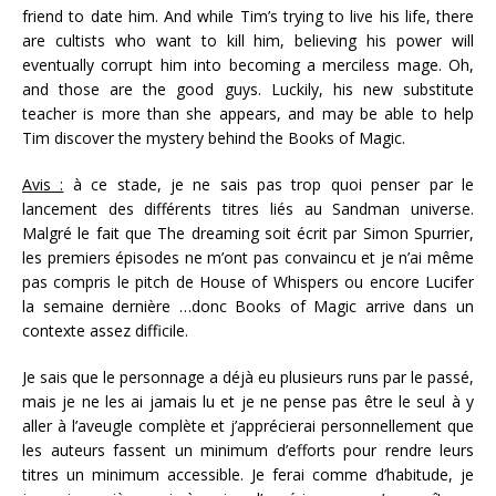
friend to date him. And while Tim’s trying to live his life, there
are cultists who want to kill him, believing his power will
eventually corrupt him into becoming a merciless mage. Oh,
and those are the good guys. Luckily, his new substitute
teacher is more than she appears, and may be able to help
Tim discover the mystery behind the Books of Magic.
Avis :
à ce stade, je ne sais pas trop quoi penser par le
lancement des différents titres liés au Sandman universe.
Malgré le fait que The dreaming soit écrit par Simon Spurrier,
les premiers épisodes ne m’ont pas convaincu et je n’ai même
pas compris le pitch de House of Whispers ou encore Lucifer
la semaine dernière …donc Books of Magic arrive dans un
contexte assez difficile.
Je sais que le personnage a déjà eu plusieurs runs par le passé,
mais je ne les ai jamais lu et je ne pense pas être le seul à y
aller à l’aveugle complète et j’apprécierai personnellement que
les auteurs fassent un minimum d’efforts pour rendre leurs
titres un minimum accessible. Je ferai comme d’habitude, je