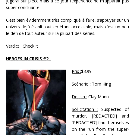
jugerai sur pièce mais à ce jour l’expérience ne m’apparaît pas
super concluante.
C’est bien évidemment très compliqué à faire, s’appuyer sur un
univers déjà établi tout en étant accessible, mais c’est un peu
le défi de tout auteur sur la plupart des séries.
Verdict :
Check it
HEROES IN CRISIS #2
Prix :
$3.99
Scénario
: Tom King
Dessin :
Clay Mann
Sollicitation :
Suspected of
murder, [REDACTED] and
[REDACTED] find themselves
on the run from the super-