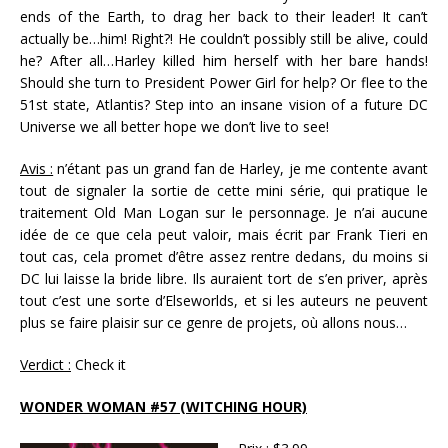
ends of the Earth, to drag her back to their leader! It can’t
actually be…him! Right?! He couldn’t possibly still be alive, could
he? After all…Harley killed him herself with her bare hands!
Should she turn to President Power Girl for help? Or flee to the
51st state, Atlantis? Step into an insane vision of a future DC
Universe we all better hope we don’t live to see!
Avis :
n’étant pas un grand fan de Harley, je me contente avant
tout de signaler la sortie de cette mini série, qui pratique le
traitement Old Man Logan sur le personnage. Je n’ai aucune
idée de ce que cela peut valoir, mais écrit par Frank Tieri en
tout cas, cela promet d’être assez rentre dedans, du moins si
DC lui laisse la bride libre. Ils auraient tort de s’en priver, après
tout c’est une sorte d’Elseworlds, et si les auteurs ne peuvent
plus se faire plaisir sur ce genre de projets, où allons nous…
Verdict :
Check it
WONDER WOMAN #57 (WITCHING HOUR)