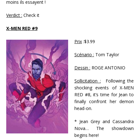
moins ils essayent !
Verdict :
Check it
X-MEN RED #9
Prix
:$3.99
Scénario :
Tom Taylor
Dessin :
ROGE ANTONIO
Sollicitation :
Following the
shocking events of X-MEN
RED #8, it’s time for Jean to
finally confront her demon
head-on.
* Jean Grey and Cassandra
Nova… The showdown
begins here!