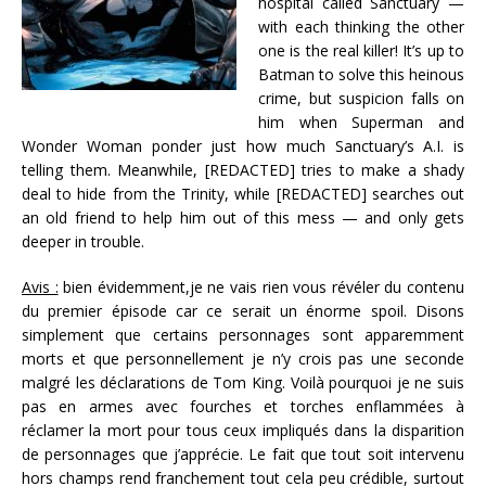
hospital called Sanctuary —
with each thinking the other
one is the real killer! It’s up to
Batman to solve this heinous
crime, but suspicion falls on
him when Superman and
Wonder Woman ponder just how much Sanctuary’s A.I. is
telling them. Meanwhile, [REDACTED] tries to make a shady
deal to hide from the Trinity, while [REDACTED] searches out
an old friend to help him out of this mess — and only gets
deeper in trouble.
Avis :
bien évidemment,je ne vais rien vous révéler du contenu
du premier épisode car ce serait un énorme spoil. Disons
simplement que certains personnages sont apparemment
morts et que personnellement je n’y crois pas une seconde
malgré les déclarations de Tom King. Voilà pourquoi je ne suis
pas en armes avec fourches et torches enflammées à
réclamer la mort pour tous ceux impliqués dans la disparition
de personnages que j’apprécie. Le fait que tout soit intervenu
hors champs rend franchement tout cela peu crédible, surtout