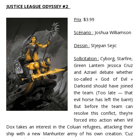
JUSTICE LEAGUE ODYSSEY #2
Prix
:$3.99
Scénario :
Joshua Williamson
Dessin :
Stjepan Sejic
Sollicitation :
Cyborg, Starfire,
Green Lantern Jessica Cruz
and Azrael debate whether
so-called « God of Evil »
Darkseid should have joined
the team. (Too late — that
evil horse has left the barn!)
But before the team can
resolve this conflict, they’re
forced into action when Vril
Dox takes an interest in the Coluan refugees, attacking their
ship with a new Manhunter army of his own creation. ‘Cuz