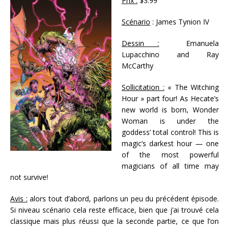
Prix :
$3.99
Scénario
: James Tynion IV
Dessin :
Emanuela
Lupacchino and Ray
McCarthy
Sollicitation :
« The Witching
Hour » part four! As Hecate’s
new world is born, Wonder
Woman is under the
goddess’ total control! This is
magic’s darkest hour — one
of the most powerful
magicians of all time may
not survive!
Avis :
alors tout d’abord, parlons un peu du précédent épisode.
Si niveau scénario cela reste efficace, bien que j’ai trouvé cela
classique mais plus réussi que la seconde partie, ce que l’on