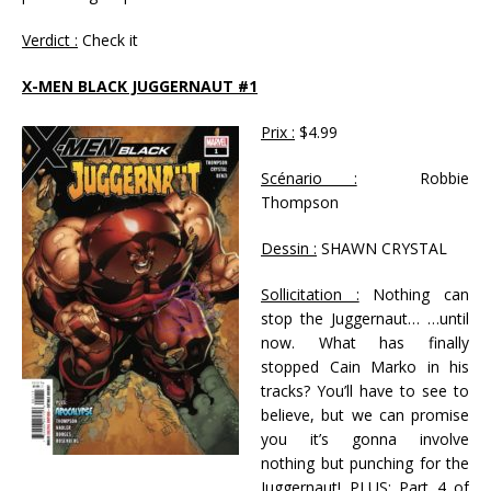
Verdict :
Check it
X-MEN BLACK JUGGERNAUT #1
Prix :
$4.99
Scénario :
Robbie
Thompson
Dessin :
SHAWN CRYSTAL
Sollicitation :
Nothing can
stop the Juggernaut… …until
now. What has finally
stopped Cain Marko in his
tracks? You’ll have to see to
believe, but we can promise
you it’s gonna involve
nothing but punching for the
Juggernaut! PLUS: Part 4 of