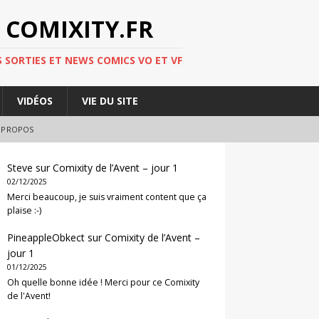
 COMIXITY.FR
 SORTIES ET NEWS COMICS VO ET VF
VIDÉOS
VIE DU SITE
 PROPOS
Steve
sur
Comixity de l’Avent – jour 1
02/12/2025
Merci beaucoup, je suis vraiment content que ça
plaise :-)
PineappleObkect
sur
Comixity de l’Avent –
jour 1
01/12/2025
Oh quelle bonne idée ! Merci pour ce Comixity
de l'Avent!