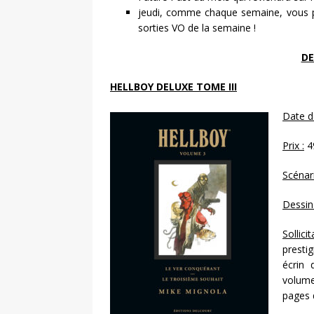
jeudi, comme chaque semaine, vous po
sorties VO de la semaine !
DE
HELLBOY DELUXE TOME III
Date de
Prix :
4
Scénari
Dessin 
Sollici
presti
écrin 
volume
pages d