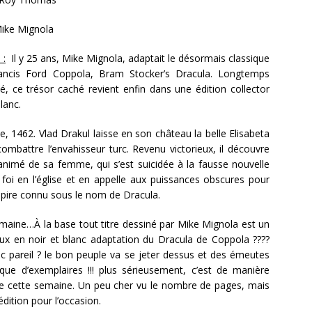
ike Mignola
 :
Il y 25 ans, Mike Mignola, adaptait le désormais classique
rancis Ford Coppola, Bram Stocker’s Dracula. Longtemps
é, ce trésor caché revient enfin dans une édition collector
lanc.
e, 1462. Vlad Drakul laisse en son château la belle Elisabeta
combattre l’envahisseur turc. Revenu victorieux, il découvre
nanimé de sa femme, qui s’est suicidée à la fausse nouvelle
 foi en l’église et en appelle aux puissances obscures pour
mpire connu sous le nom de Dracula.
semaine…À la base tout titre dessiné par Mike Mignola est un
ux en noir et blanc adaptation du Dracula de Coppola ????
c pareil ? le bon peuple va se jeter dessus et des émeutes
ue d’exemplaires !!! plus sérieusement, c’est de manière
 de cette semaine. Un peu cher vu le nombre de pages, mais
dition pour l’occasion.