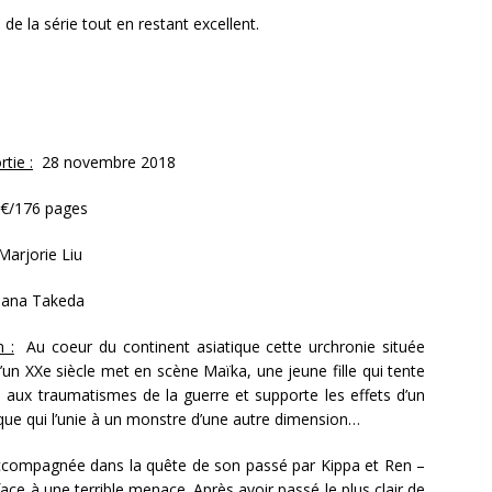
 de la série tout en restant excellent.
tie :
28 novembre 2018
€/176 pages
arjorie Liu
ana Takeda
n :
Au coeur du continent asiatique cette urchronie située
’un XXe siècle met en scène Maïka, une jeune fille qui tente
e aux traumatismes de la guerre et supporte les effets d’un
ique qui l’unie à un monstre d’une autre dimension…
ccompagnée dans la quête de son passé par Kippa et Ren –
face à une terrible menace. Après avoir passé le plus clair de