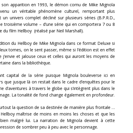
 son apparition en 1993, le démon cornu de Mike Mignola
venu un véritable phénomène culturel, remportant plus
 un univers complet décliné sur plusieurs séries (B.P.R.D.,
Ce troisième volume – d’une série qui en comportera 7 ou 8
 du film Hellboy (réalisé par Neil Marshall).
dition du Hellboy de Mike Mignola dans ce format Deluxe si
eux tomes, on le sent passer, même si l’édition est en effet
ue j’envie et jalouse ceux et celles qui auront les moyens de
rtaine dans la bibliothèque.
nt capital de la série puisque Mignola bouleverse ici en
rs que jusque là on restait dans le cadre d’enquêtes pour le
ie d’aventures à travers le globe qui s’intègrent plus dans le
onnage. La tonalité de fond change également en profondeur.
urtout la question de sa destinée de manière plus frontale …
 Hellboy maîtrise de moins en moins les choses et que les
ien malgré lui. La narration de Mignola devient à cette
’impression de sombrer peu à peu avec le personnage.