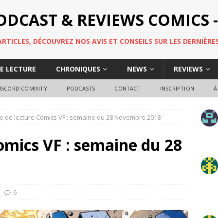
PODCAST & REVIEWS COMICS -
TICLES, DÉCOUVREZ NOS AVIS ET CONSEILS SUR LES DERNIÈRES
DE LECTURE
CHRONIQUES
NEWS
REVIEWS
ISCORD COMIXITY
PODCASTS
CONTACT
INSCRIPTION
À
e de lecture Comics VF : semaine du 28 Novembre 2018
omics VF : semaine du 28
6