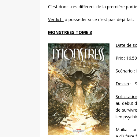
C’est donc très différent de la première partie
Verdict :
à posséder si ce n’est pas déjà fait.
MONSTRESS TOME 3
Date de sor
Prix :
16.50
Scénario :
M
Dessin
: S
Sollicitatio
au début d
de survivr
lien psych
Maika – a
a dû faire 