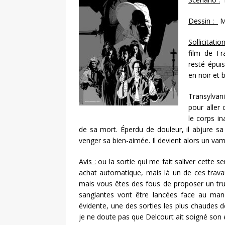
Dessin :
M
Sollicitation
film de F
resté épuis
en noir et b
Transylvani
pour aller 
le corps i
de sa mort. Éperdu de douleur, il abjure sa
venger sa bien-aimée. Il devient alors un va
Avis :
ou la sortie qui me fait saliver cette 
achat automatique, mais là un de ces trava
mais vous êtes des fous de proposer un tru
sanglantes vont être lancées face au manq
évidente, une des sorties les plus chaudes
je ne doute pas que Delcourt ait soigné son é