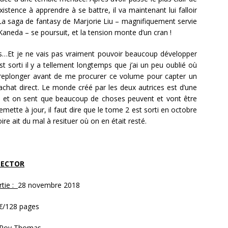
istence à apprendre à se battre, il va maintenant lui falloir
! La saga de fantasy de Marjorie Liu – magnifiquement servie
Kaneda – se poursuit, et la tension monte d’un cran !
s…Et je ne vais pas vraiment pouvoir beaucoup développer
t sorti il y a tellement longtemps que j’ai un peu oublié où
 replonger avant de me procurer ce volume pour capter un
achat direct. Le monde créé par les deux autrices est d’une
s et on sent que beaucoup de choses peuvent et vont être
ette à jour, il faut dire que le tome 2 est sorti en octobre
 ait du mal à resituer où on en était resté.
LECTOR
rtie :
28 novembre 2018
€/128 pages
Roy
Thomas