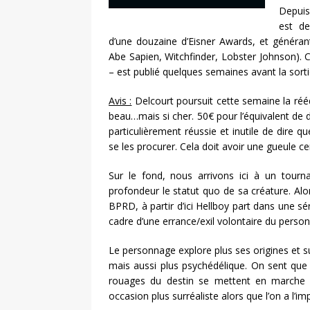
Depuis
est de
d’une douzaine d’Eisner Awards, et générant
Abe Sapien, Witchfinder, Lobster Johnson). 
– est publié quelques semaines avant la sortie
Avis :
Delcourt poursuit cette semaine la réé
beau…mais si cher. 50€ pour l’équivalent de d
particulièrement réussie et inutile de dire q
se les procurer. Cela doit avoir une gueule ce
Sur le fond, nous arrivons ici à un tourna
profondeur le statut quo de sa créature. Alo
BPRD, à partir d’ici Hellboy part dans une sér
cadre d’une errance/exil volontaire du pers
Le personnage explore plus ses origines et s
mais aussi plus psychédélique. On sent que
rouages du destin se mettent en marche b
occasion plus surréaliste alors que l’on a l