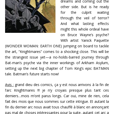
dreams and coming out the
other side. But is he ready
for the culprit waiting
through the veil of terror?
And what lasting effects
might this whole ordeal have
on Bruce Wayne’s psyche?
With artist Yanick Paquette
(WONDER WOMAN: EARTH ONE) jumping on board to tackle
the art, “Knightmares” comes to a shocking close. This will be
the strangest issue yet—a no-holds-barred journey through
Bat-man’s psyche via the inner workings of Arkham Asylum,
setting up the next big chapter of Tom King’s epic BATMAN
tale. Batman’s future starts now!
Avis :
grand dieu des comics, ça y est nous arrivons à la fin de
l’arc Knightmares !!! je n’y croyais presque plus tant ces
derniers…mois m’ont parus longs. Car oui, mine de rien, cela
fait des mois que nous sommes sur cette intrigue. Et autant la
fin du dernier arc nous avait tous chauffé à blanc en annonçant
pas mal de choses intéressantes pour la suite, autant cet arc a