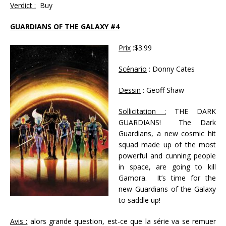
Verdict :
Buy
GUARDIANS OF THE GALAXY #4
Prix
:$3.99
Scénario
: Donny Cates
Dessin
: Geoff Shaw
Sollicitation :
THE DARK
GUARDIANS! The Dark
Guardians, a new cosmic hit
squad made up of the most
powerful and cunning people
in space, are going to kill
Gamora. It’s time for the
new Guardians of the Galaxy
to saddle up!
Avis :
alors grande question, est-ce que la série va se remuer