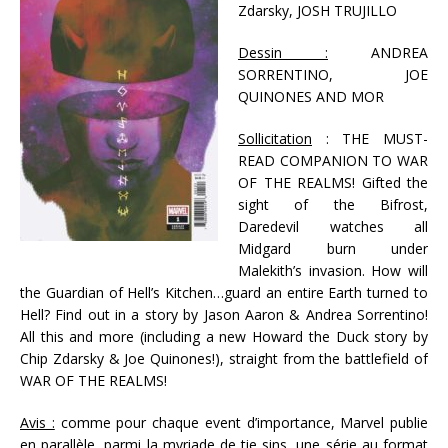
Zdarsky, JOSH TRUJILLO
Dessin :
ANDREA
SORRENTINO, JOE
QUINONES AND MOR
Sollicitation
: THE MUST-
READ COMPANION TO WAR
OF THE REALMS! Gifted the
sight of the Bifrost,
Daredevil watches all
Midgard burn under
Malekith’s invasion. How will
the Guardian of Hell’s Kitchen…guard an entire Earth turned to
Hell? Find out in a story by Jason Aaron & Andrea Sorrentino!
All this and more (including a new Howard the Duck story by
Chip Zdarsky & Joe Quinones!), straight from the battlefield of
WAR OF THE REALMS!
Avis :
comme pour chaque event d’importance, Marvel publie
en parallèle, parmi la myriade de tie sins, une série au format