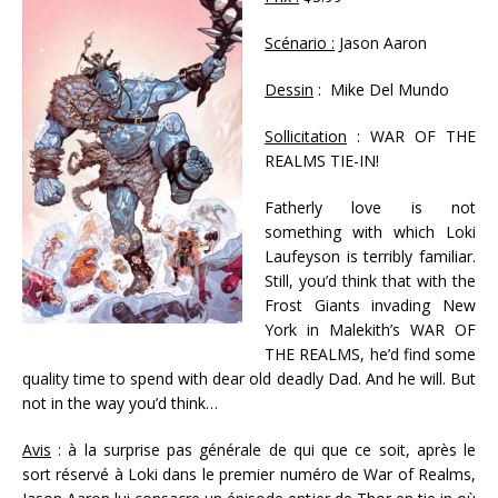
Scénario :
Jason Aaron
Dessin
: Mike Del Mundo
Sollicitation
: WAR OF THE
REALMS TIE-IN!
Fatherly love is not
something with which Loki
Laufeyson is terribly familiar.
Still, you’d think that with the
Frost Giants invading New
York in Malekith’s WAR OF
THE REALMS, he’d find some
quality time to spend with dear old deadly Dad. And he will. But
not in the way you’d think…
Avis
: à la surprise pas générale de qui que ce soit, après le
sort réservé à Loki dans le premier numéro de War of Realms,