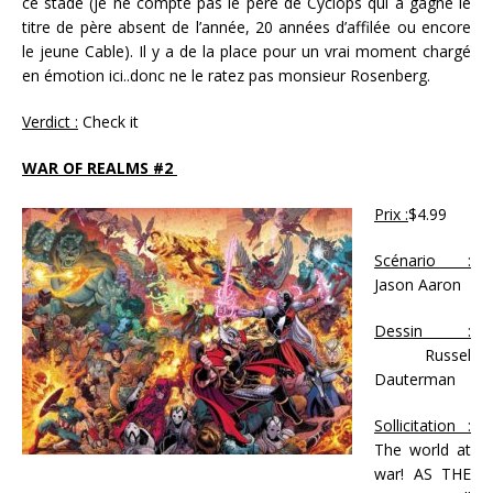
ce stade (je ne compte pas le père de Cyclops qui a gagné le
titre de père absent de l’année, 20 années d’affilée ou encore
le jeune Cable). Il y a de la place pour un vrai moment chargé
en émotion ici..donc ne le ratez pas monsieur Rosenberg.
Verdict :
Check it
WAR OF REALMS #2
Prix :
$4.99
Scénario :
Jason Aaron
Dessin :
Russel
Dauterman
Sollicitation :
The world at
war! AS THE