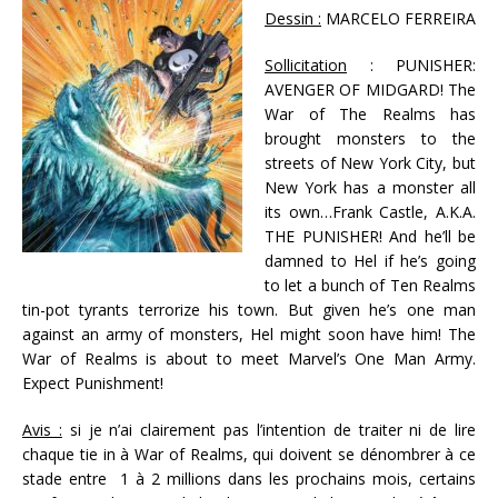
Dessin :
MARCELO FERREIRA
Sollicitation
: PUNISHER:
AVENGER OF MIDGARD! The
War of The Realms has
brought monsters to the
streets of New York City, but
New York has a monster all
its own…Frank Castle, A.K.A.
THE PUNISHER! And he’ll be
damned to Hel if he’s going
to let a bunch of Ten Realms
tin-pot tyrants terrorize his town. But given he’s one man
against an army of monsters, Hel might soon have him! The
War of Realms is about to meet Marvel’s One Man Army.
Expect Punishment!
Avis :
si je n’ai clairement pas l’intention de traiter ni de lire
chaque tie in à War of Realms, qui doivent se dénombrer à ce
stade entre 1 à 2 millions dans les prochains mois, certains