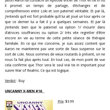
Jason Aaron lui consacre un épisode entier de Thor en tie in où
il promet un temps de partage, d’échanges et de
compréhension entre Loki et son paternel véritable. Et par là,
j’entends qu’il est fort probable qu’il lui ait joué un tour après ce
que ce dernier lui a fait il y a quelques semaines. Et par là
j’entends bien que le paternel va option 1/ mourrir dans
d’atroces souffrances ou option 2/ très vite regretter d’être
encore en vie au terme de cette petite séance de thérapie
familiale. En ce qui me concerne, je suis assez content que
Aaron ne maintienne pas une sorte de faux suspense sur le
sort de Loki. Nous sommes de vieux routards à présent, on ne
nous l’a fait plus après tout. En tout cas, de mon point de vue
cela confirme que Thor sera le seul vrai tie in important pour
suivre War of Realms. Ce qui est logique.
Verdict
: Buy
UNCANNY X-MEN #16
Prix
:$3.99