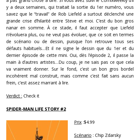
à pas grand chose à dire. SI vous avez suivi le Comixweekly d’il
y a deux semaines, qui traitait la sortie du 1er numéro, vous
savez que le “travail” de Rob Liefeld a surtout déclenché une
grande crise d’hilarité entre Steve et moi. C’est du bon gros
nanar en somme. À ce stade, il faut accepter que Liefeld
n’évoluera plus, ou ne veut pas évoluer, que ce soit en termes
de scénario ou de dessin, puisque l’on retrouve tous ses
défauts habituels…Et il ne signe le dessin que du 1er et du
dernier épisode de cette mini. Oui, dès l’épisode 2, il passe la
main à d’autres artistes…Du coup, je ne sais pas ce que cela
va vraiment donner. Sur le fond, c’est un bon gros bordel
incohérent mal construit, mais comme c’est fait sans aucun
frein, c’est assez marrant à lire.
Verdict :
Check it
SPIDER-MAN LIFE STORY #2
Prix
:$4.99
Scénario
: Chip Zdarsky