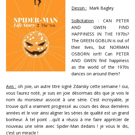
Dessin :
Mark Bagley
Sollicitation
: CAN PETER
AND GWEN FIND
HAPPINESS IN THE 1970s?
The GREEN GOBLIN is out of
their lives, but NORMAN
OSBORN isn’t! Can PETER
AND GWEN find happiness
as the world of the 1970s
dances on around them?
Avis :
oh joie, un autre titre signé Zdarsky cette semaine ! oui,
vous l’aurez noté, je suis en joie désormais dès que je vois le
nom du monsieur associé à une série. C’est incroyable, je
trouve qu’il a vraiment progressé au cours des deux dernières
années et le voir ainsi aligner les séries de qualité est un grand
bonheur. À tel point …qu’il a réussi à me faire apprécier de
nouveau une série avec Spider-Man dedans ! je vous le dis,
c’est un miracle !