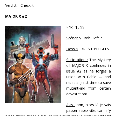
Verdict :
Check it
MAJOR X #2
Prix :
$3.99
Scénario
: Rob Liefeld
Dessin
: BRENT PEEBLES
Sollicitation :
The Mystery
of MAJOR X continues in
issue #2 as he forges a
union with Cable — and
races against time to save
mutantkind from certain
devastation!
Avis :
bon, alors là je vais
passer assez vite, car il n’y