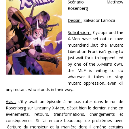
Scénario :
Matthew
Rosenberg
Dessin :
Salvador Larroca
Sollicitation :
Cyclops and the
X-Men have set out to save
mutantkind…but the Mutant
Liberation Front isn’t going to
just wait for it to happen! Led
by one of the X-Men’s own,
the MLF is willing to do
whatever it takes to stop
mutant oppression…even kill
any mutant who stands in their way…
Avis :
s’il y avait un épisode à ne pas rater dans le run de
Rosenberg sur Uncanny X-Men, c’était bien le dernier, riche en
évènements, retours, transformations, changements et
conséquences. Si j’ai encore beaucoup de problèmes avec
l’écriture du monsieur et la manière dont il amène certains