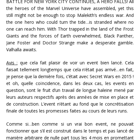
BATTLE FOR NEW YORK CITY CONTINUES, A HERO FALLS! All
the heroes of the Marvel Universe have assembled, yet this
still might not be enough to stop Malekith’s endless war. And
the one hero who could turn the tide…is stranded where no
one can reach him. With Thor trapped in the land of the Frost
Giants and the forces of Earth overwhelmed, Black Panther,
Jane Foster and Doctor Strange make a desperate gamble.
Valhalla awaits.
Avis :
que cela fait plaisir de voir un event bien lancé. Cela
faisait tellement longtemps que cela n’était pas arrivé…en fait,
je pense que la dernière fois, c’était avec Secret Wars en 2015 !
et oh, quelle coïncidence, dans les deux cas, les events en
question, sont le fruit d’un travail de longue haleine mené par
leurs auteurs respectifs après des années de mise en place et
de construction. L’event n’étant au fond que le concrétisation
finale de toutes les promesses faites au cours de leurs runs.
Comme si…ben comme si un vrai bon event, ne pouvait
fonctionner que s’il est construit dans le temps et pas lancé de
manière arbitraire de nulle part tous les 4 mois en promettant