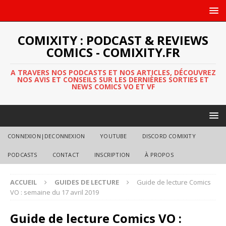
COMIXITY : PODCAST & REVIEWS
COMICS - COMIXITY.FR
A TRAVERS NOS PODCASTS ET NOS ARTICLES, DÉCOUVREZ
NOS AVIS ET CONSEILS SUR LES DERNIÈRES SORTIES ET
NEWS COMICS VO ET VF
CONNEXION|DECONNEXION
YOUTUBE
DISCORD COMIXITY
PODCASTS
CONTACT
INSCRIPTION
À PROPOS
ACCUEIL
GUIDES DE LECTURE
Guide de lecture Comics
VO : semaine du 17 avril 2019
Guide de lecture Comics VO :