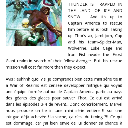
THUNDER IS TRAPPED IN
THE LAND OF ICE AND
SNOW… …And it’s up to
Captain America to rescue
him before all is lost! Taking
up Thor’s ax, Jarnbjorn, Cap
and his team–Spider-Man,
Wolverine, Luke Cage and
Iron Fist–invade the Frost
Giant realm in search of their fellow Avenger. But this rescue
mission will cost far more than they expect.
Avis :
euhhhh quoi ? si je comprends bien cette mini série tie in
à War of Realms est censée développer l’intrigue qui voyait
une équipe formée autour de Captain America partir au pays
des géants des glaces pour sauver Thor…Ce qui est arrivé
dans les épisodes 3-4 de l’event…Donc concrètement, Marvel
nous propose un tie in…une mini série entière !!! sur une
intrigue déjà achevée ! la vache, ça c’est du timing ?!!! Ce qui
est dommage, car j’ai bien envie de lui donner sa chance à