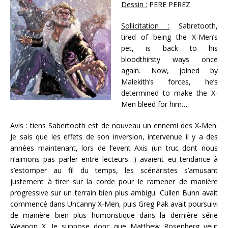
Dessin :
PERE PEREZ
Sollicitation :
Sabretooth,
tired of being the X-Men’s
pet, is back to his
bloodthirsty ways once
again. Now, joined by
Malekith’s forces, he’s
determined to make the X-
Men bleed for him…
Avis :
tiens Sabertooth est de nouveau un ennemi des X-Men.
Je sais que les effets de son inversion, intervenue il y a des
années maintenant, lors de l’event Axis (un truc dont nous
n’aimons pas parler entre lecteurs…) avaient eu tendance à
s’estomper au fil du temps, les scénaristes s’amusant
justement à tirer sur la corde pour le ramener de manière
progressive sur un terrain bien plus ambigu. Cullen Bunn avait
commencé dans Uncanny X-Men, puis Greg Pak avait poursuivi
de manière bien plus humoristique dans la dernière série
Weapon X. Je suppose donc que Matthew Rosenberg veut