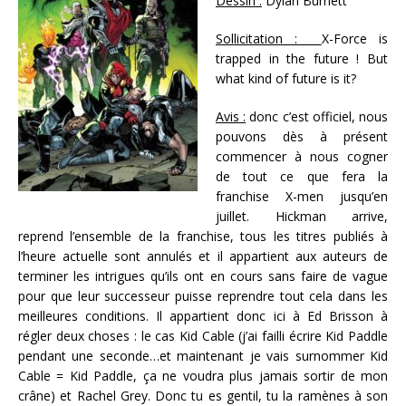
Dessin :
Dylan Burnett
Sollicitation :
X-Force is
trapped in the future ! But
what kind of future is it?
Avis :
donc c’est officiel, nous
pouvons dès à présent
commencer à nous cogner
de tout ce que fera la
franchise X-men jusqu’en
juillet. Hickman arrive,
reprend l’ensemble de la franchise, tous les titres publiés à
l’heure actuelle sont annulés et il appartient aux auteurs de
terminer les intrigues qu’ils ont en cours sans faire de vague
pour que leur successeur puisse reprendre tout cela dans les
meilleures conditions. Il appartient donc ici à Ed Brisson à
régler deux choses : le cas Kid Cable (j’ai failli écrire Kid Paddle
pendant une seconde…et maintenant je vais surnommer Kid
Cable = Kid Paddle, ça ne voudra plus jamais sortir de mon
crâne) et Rachel Grey. Donc tu es gentil, tu la ramènes à son