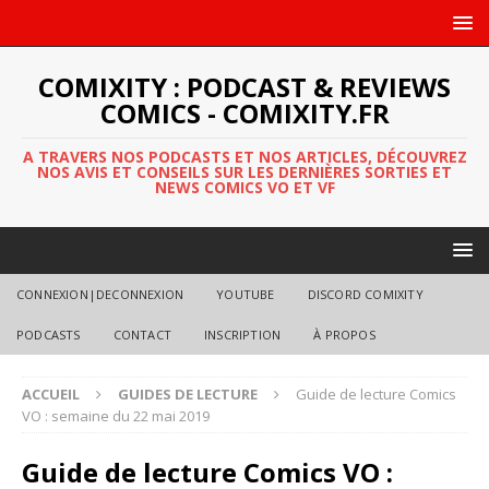
COMIXITY : PODCAST & REVIEWS
COMICS - COMIXITY.FR
A TRAVERS NOS PODCASTS ET NOS ARTICLES, DÉCOUVREZ
NOS AVIS ET CONSEILS SUR LES DERNIÈRES SORTIES ET
NEWS COMICS VO ET VF
CONNEXION|DECONNEXION
YOUTUBE
DISCORD COMIXITY
PODCASTS
CONTACT
INSCRIPTION
À PROPOS
ACCUEIL
GUIDES DE LECTURE
Guide de lecture Comics
VO : semaine du 22 mai 2019
Guide de lecture Comics VO :