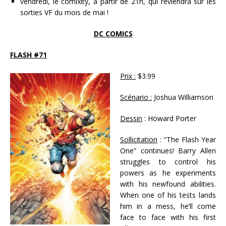
vendredi, le comixity, à partir de 21h, qui reviendra sur les
sorties VF du mois de mai !
DC COMICS
FLASH #71
Prix :
$3.99
Scénario :
Joshua Williamson
Dessin
: Howard Porter
Sollicitation
: “The Flash Year
One” continues! Barry Allen
struggles to control his
powers as he experiments
with his newfound abilities.
When one of his tests lands
him in a mess, he’ll come
face to face with his first