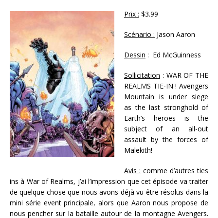
Prix :
$3.99
Scénario :
Jason Aaron
Dessin
: Ed McGuinness
Sollicitation
: WAR OF THE
REALMS TIE-IN ! Avengers
Mountain is under siege
as the last stronghold of
Earth’s heroes is the
subject of an all-out
assault by the forces of
Malekith!
Avis :
comme d’autres ties
ins à War of Realms, j’ai l’impression que cet épisode va traiter
de quelque chose que nous avons déjà vu être résolus dans la
mini série event principale, alors que Aaron nous propose de
nous pencher sur la bataille autour de la montagne Avengers.