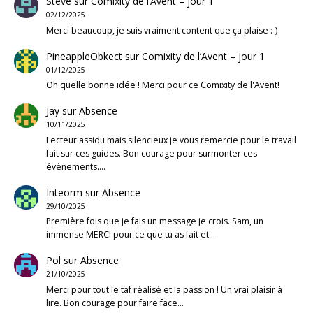
Steve
sur
Comixity de l’Avent – jour 1
02/12/2025
Merci beaucoup, je suis vraiment content que ça plaise :-)
PineappleObkect
sur
Comixity de l’Avent – jour 1
01/12/2025
Oh quelle bonne idée ! Merci pour ce Comixity de l'Avent!
Jay
sur
Absence
10/11/2025
Lecteur assidu mais silencieux je vous remercie pour le travail
fait sur ces guides. Bon courage pour surmonter ces
évènements.…
Inteorm
sur
Absence
29/10/2025
Première fois que je fais un message je crois. Sam, un
immense MERCI pour ce que tu as fait et…
Pol
sur
Absence
21/10/2025
Merci pour tout le taf réalisé et la passion ! Un vrai plaisir à
lire. Bon courage pour faire face…