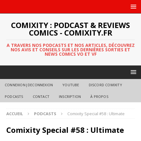
COMIXITY : PODCAST & REVIEWS
COMICS - COMIXITY.FR
A TRAVERS NOS PODCASTS ET NOS ARTICLES, DÉCOUVREZ
NOS AVIS ET CONSEILS SUR LES DERNIÈRES SORTIES ET
NEWS COMICS VO ET VF
CONNEXION|DECONNEXION
YOUTUBE
DISCORD COMIXITY
PODCASTS
CONTACT
INSCRIPTION
À PROPOS
ACCUEIL
PODCASTS
Comixity Special #58 : Ultimate
Comixity Special #58 : Ultimate