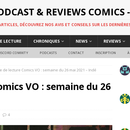
PODCAST & REVIEWS COMICS -
TICLES, DÉCOUVREZ NOS AVIS ET CONSEILS SUR LES DERNIÈRES
DE LECTURE
CHRONIQUES
NEWS
REVIEWS
ISCORD COMIXITY
PODCASTS
CONTACT
INSCRIPTION
À
e de lecture Comics VO : semaine du 26 mai 2021 – Indé
omics VO : semaine du 26
4