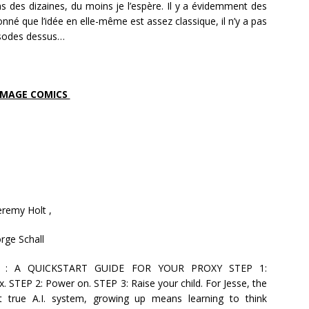
as des dizaines, du moins je l’espère. Il y a évidemment des
nné que l’idée en elle-même est assez classique, il n’y a pas
pisodes dessus…
IMAGE COMICS
Jeremy Holt ,
rge Schall
tion : A QUICKSTART GUIDE FOR YOUR PROXY STEP 1:
 STEP 2: Power on. STEP 3: Raise your child. For Jesse, the
rst true A.I. system, growing up means learning to think