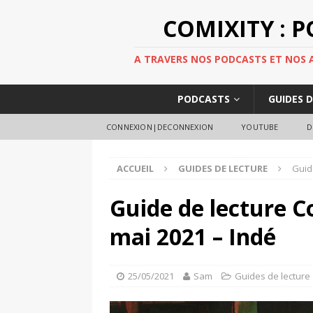
COMIXITY : 
A TRAVERS NOS PODCASTS ET NOS AR
PODCASTS
GUIDES 
CONNEXION|DECONNEXION
YOUTUBE
D
ACCUEIL
GUIDES DE LECTURE
Guid
Guide de lecture C
mai 2021 – Indé
25/05/2021
Sam
Guides de lecture