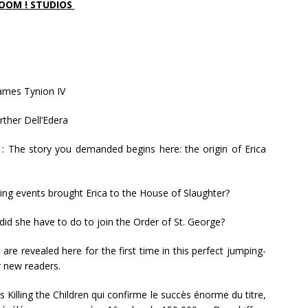
OOM ! STUDIOS
6
James Tynion IV
rther Dell’Edera
on : The story you demanded begins here: the origin of Erica
ng events brought Erica to the House of Slaughter?
id she have to do to join the Order of St. George?
 are revealed here for the first time in this perfect jumping-
r new readers.
s Killing the Children qui confirme le succès énorme du titre,