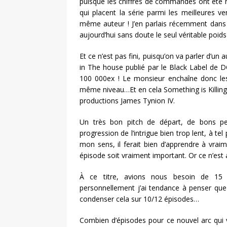
puisque les chiffres de commandes ont été r
qui placent la série parmi les meilleure
même auteur ! J’en parlais récemment dans 
aujourd’hui sans doute le seul véritable poi
Et ce n’est pas fini, puisqu’on va parler d’u
in The house publié par le Black Label de 
100 000ex ! Le monsieur enchaîne donc les
même niveau…Et en cela Something is Killing 
productions James Tynion IV.
Un très bon pitch de départ, de bons p
progression de l’intrigue bien trop lent, à te
mon sens, il ferait bien d’apprendre à vra
épisode soit vraiment important. Or ce n’est 
À ce titre, avions nous besoin de 15 é
personnellement j’ai tendance à penser que
condenser cela sur 10/12 épisodes…
Combien d’épisodes pour ce nouvel arc qui va