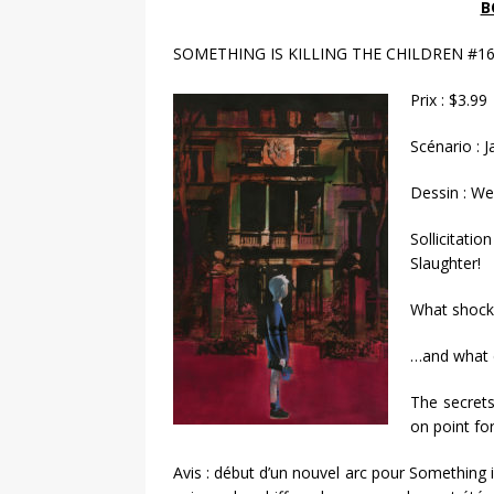
B
SOMETHING IS KILLING THE CHILDREN #1
Prix : $3.99
Scénario : 
Dessin : We
Sollicitati
Slaughter!
What shocki
…and what d
The secrets
on point fo
Avis : début d’un nouvel arc pour Something i