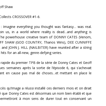
eoff Shaw
 Collects CROSSOVER #1-6.
on : Imagine everything you thought was fantasy… was real.
in us, in a world where reality is dead…and anything is
The powerhouse creative team of DONNY CATES (Venom,
OFF SHAW (GOD COUNTRY, Thanos Wins), DEE CUNNIFFE
and JOHN J. HILL (NAILBITER) have reunited after a string
hits for an all-new, genre-defying series.
ie rapide du premier TPB de la série de Donny Cates et Geoff
ues semaines après la sortie de l’épisode 6, qui s’achevait
ettant en cause pas mal de choses…et mettant en place le
uccès qu’Image a réussi installé ces derniers mois et on dirait
nné que Donny Cates est désormais un nom bien établi et que
ui permettront à mon sens de durer tout en conservant un