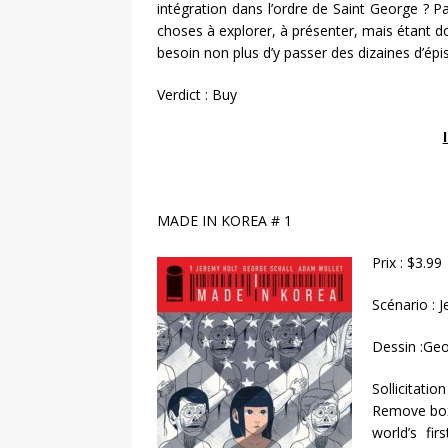
intégration dans l’ordre de Saint George ? P
choses à explorer, à présenter, mais étant do
besoin non plus d’y passer des dizaines d’é
Verdict : Buy
MADE IN KOREA # 1
Prix : $3.99
Scénario : 
Dessin :Geo
Sollicita
Remove box.
world’s fi