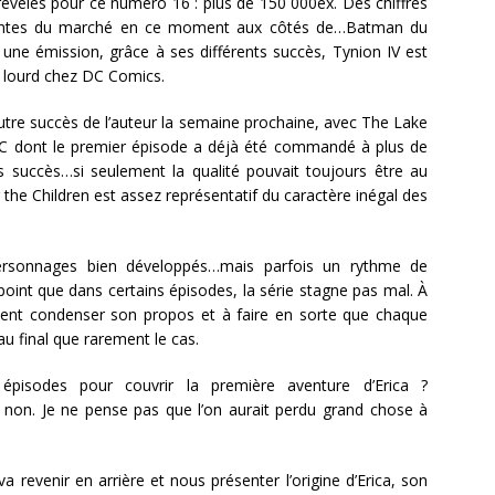
évélés pour ce numéro 16 : plus de 150 000ex. Des chiffres
s ventes du marché en ce moment aux côtés de…Batman du
une émission, grâce à ses différents succès, Tynion IV est
ds lourd chez DC Comics.
n autre succès de l’auteur la semaine prochaine, avec The Lake
DC dont le premier épisode a déjà été commandé à plus de
 succès…si seulement la qualité pouvait toujours être au
the Children est assez représentatif du caractère inégal des
ersonnages bien développés…mais parfois un rythme de
l point que dans certains épisodes, la série stagne pas mal. À
iment condenser son propos et à faire en sorte que chaque
au final que rarement le cas.
pisodes pour couvrir la première aventure d’Erica ?
 non. Je ne pense pas que l’on aurait perdu grand chose à
 revenir en arrière et nous présenter l’origine d’Erica, son