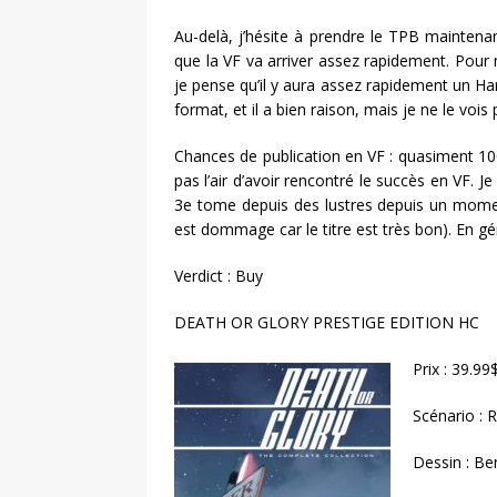
Au-delà, j’hésite à prendre le TPB maintena
que la VF va arriver assez rapidement. Pour m
je pense qu’il y aura assez rapidement un Har
format, et il a bien raison, mais je ne le voi
Chances de publication en VF : quasiment 10
pas l’air d’avoir rencontré le succès en VF
3e tome depuis des lustres depuis un moment
est dommage car le titre est très bon). En g
Verdict : Buy
DEATH OR GLORY PRESTIGE EDITION HC
Prix : 39.99
Scénario :
Dessin : B