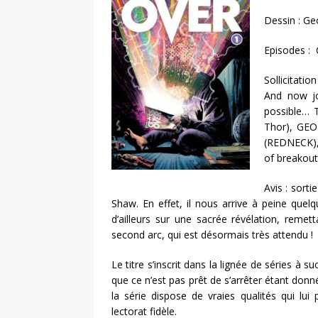
Dessin : G
Episodes :
Sollicitati
And now jo
possible… 
Thor), GE
(REDNECK), 
of breakout 
Avis : sort
Shaw. En effet, il nous arrive à peine quelq
d’ailleurs sur une sacrée révélation, rem
second arc, qui est désormais très attendu !
Le titre s’inscrit dans la lignée de séries à s
que ce n’est pas prêt de s’arrêter étant do
la série dispose de vraies qualités qui l
lectorat fidèle.