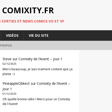
 COMIXITY.FR
 SORTIES ET NEWS COMICS VO ET VF
VIDÉOS
VIE DU SITE
 PROPOS
Steve
sur
Comixity de l’Avent – jour 1
02/12/2025
Merci beaucoup, je suis vraiment content que ça
plaise :-)
PineappleObkect
sur
Comixity de l’Avent –
jour 1
01/12/2025
Oh quelle bonne idée ! Merci pour ce Comixity
de l'Avent!