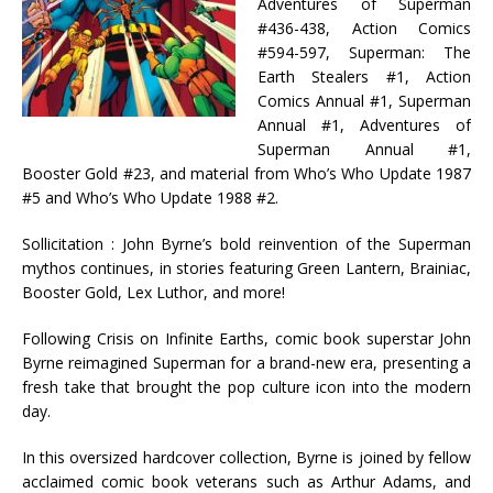
Adventures of Superman
#436-438, Action Comics
#594-597, Superman: The
Earth Stealers #1, Action
Comics Annual #1, Superman
Annual #1, Adventures of
Superman Annual #1,
Booster Gold #23, and material from Who’s Who Update 1987
#5 and Who’s Who Update 1988 #2.
Sollicitation : John Byrne’s bold reinvention of the Superman
mythos continues, in stories featuring Green Lantern, Brainiac,
Booster Gold, Lex Luthor, and more!
Following Crisis on Infinite Earths, comic book superstar John
Byrne reimagined Superman for a brand-new era, presenting a
fresh take that brought the pop culture icon into the modern
day.
In this oversized hardcover collection, Byrne is joined by fellow
acclaimed comic book veterans such as Arthur Adams, and