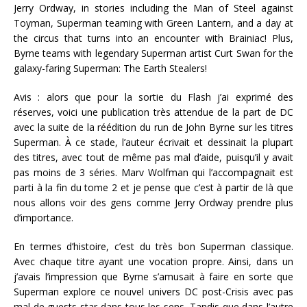
Jerry Ordway, in stories including the Man of Steel against
Toyman, Superman teaming with Green Lantern, and a day at
the circus that turns into an encounter with Brainiac! Plus,
Byrne teams with legendary Superman artist Curt Swan for the
galaxy-faring Superman: The Earth Stealers!
Avis : alors que pour la sortie du Flash j’ai exprimé des
réserves, voici une publication très attendue de la part de DC
avec la suite de la réédition du run de John Byrne sur les titres
Superman. À ce stade, l’auteur écrivait et dessinait la plupart
des titres, avec tout de même pas mal d’aide, puisqu’il y avait
pas moins de 3 séries. Marv Wolfman qui l’accompagnait est
parti à la fin du tome 2 et je pense que c’est à partir de là que
nous allons voir des gens comme Jerry Ordway prendre plus
d’importance.
En termes d’histoire, c’est du très bon Superman classique.
Avec chaque titre ayant une vocation propre. Ainsi, dans un
j’avais l’impression que Byrne s’amusait à faire en sorte que
Superman explore ce nouvel univers DC post-Crisis avec pas
mal de guests star dans tous les sens. Tandis que dans l’autre