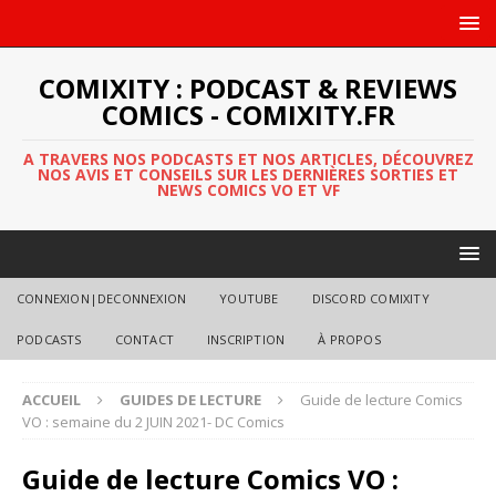
COMIXITY : PODCAST & REVIEWS
COMICS - COMIXITY.FR
A TRAVERS NOS PODCASTS ET NOS ARTICLES, DÉCOUVREZ
NOS AVIS ET CONSEILS SUR LES DERNIÈRES SORTIES ET
NEWS COMICS VO ET VF
CONNEXION|DECONNEXION
YOUTUBE
DISCORD COMIXITY
PODCASTS
CONTACT
INSCRIPTION
À PROPOS
ACCUEIL
GUIDES DE LECTURE
Guide de lecture Comics
VO : semaine du 2 JUIN 2021- DC Comics
Guide de lecture Comics VO :