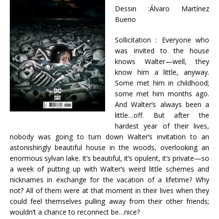
Dessin :Álvaro Martínez
Bueno
Sollicitation : Everyone who
was invited to the house
knows Walter—well, they
know him a little, anyway.
Some met him in childhood;
some met him months ago.
And Walter’s always been a
little…off. But after the
hardest year of their lives,
nobody was going to turn down Walter’s invitation to an
astonishingly beautiful house in the woods, overlooking an
enormous sylvan lake. It’s beautiful, it’s opulent, it’s private—so
a week of putting up with Walter’s weird little schemes and
nicknames in exchange for the vacation of a lifetime? Why
not? All of them were at that moment in their lives when they
could feel themselves pulling away from their other friends;
wouldn’t a chance to reconnect be…nice?