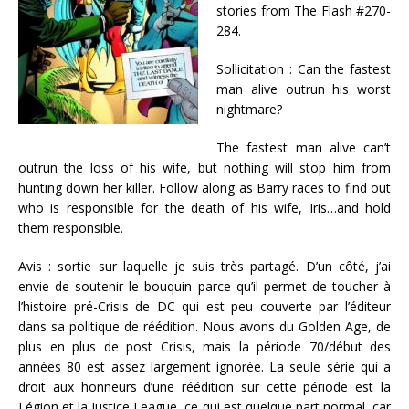
stories from The Flash #270-
284.
Sollicitation : Can the fastest
man alive outrun his worst
nightmare?
The fastest man alive can’t
outrun the loss of his wife, but nothing will stop him from
hunting down her killer. Follow along as Barry races to find out
who is responsible for the death of his wife, Iris…and hold
them responsible.
Avis : sortie sur laquelle je suis très partagé. D’un côté, j’ai
envie de soutenir le bouquin parce qu’il permet de toucher à
l’histoire pré-Crisis de DC qui est peu couverte par l’éditeur
dans sa politique de réédition. Nous avons du Golden Age, de
plus en plus de post Crisis, mais la période 70/début des
années 80 est assez largement ignorée. La seule série qui a
droit aux honneurs d’une réédition sur cette période est la
Légion et la Justice League, ce qui est quelque part normal, car