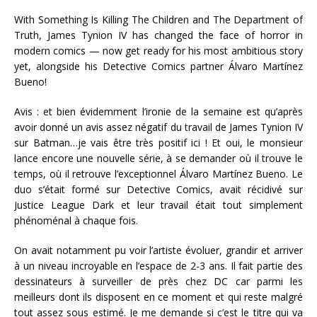
With Something Is Killing The Children and The Department of
Truth, James Tynion IV has changed the face of horror in
modern comics — now get ready for his most ambitious story
yet, alongside his Detective Comics partner Álvaro Martínez
Bueno!
Avis : et bien évidemment l’ironie de la semaine est qu’après
avoir donné un avis assez négatif du travail de James Tynion IV
sur Batman…je vais être très positif ici ! Et oui, le monsieur
lance encore une nouvelle série, à se demander où il trouve le
temps, où il retrouve l’exceptionnel Álvaro Martínez Bueno. Le
duo s’était formé sur Detective Comics, avait récidivé sur
Justice League Dark et leur travail était tout simplement
phénoménal à chaque fois.
On avait notamment pu voir l’artiste évoluer, grandir et arriver
à un niveau incroyable en l’espace de 2-3 ans. Il fait partie des
dessinateurs à surveiller de près chez DC car parmi les
meilleurs dont ils disposent en ce moment et qui reste malgré
tout assez sous estimé. Je me demande si c’est le titre qui va