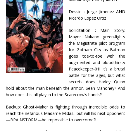
Dessin : Jorge Jimenez AND
Ricardo Lopez Ortiz
Sollicitation : Main Story:
Mayor Nakano green-lights
the Magistrate pilot program
for Gotham City as Batman
goes toe-to-toe with the
augmented and bloodthirsty
Peacekeeper-01! It’s a brutal
battle for the ages, but what
secrets does Harley Quinn
hold about the man beneath the armor, Sean Mahoney? And
how does this all play in to the Scarecrow’s hands?!
Backup: Ghost-Maker is fighting through incredible odds to
reach the nefarious Madame Midas…but will his next opponent
—BRAINSTORM—be impossible to overcome?!