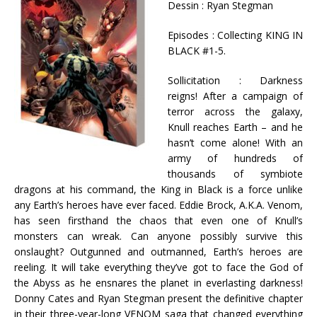
Dessin : Ryan Stegman
Episodes : Collecting KING IN
BLACK #1-5.
Sollicitation : Darkness
reigns! After a campaign of
terror across the galaxy,
Knull reaches Earth – and he
hasn’t come alone! With an
army of hundreds of
thousands of symbiote
dragons at his command, the King in Black is a force unlike
any Earth’s heroes have ever faced. Eddie Brock, A.K.A. Venom,
has seen firsthand the chaos that even one of Knull’s
monsters can wreak. Can anyone possibly survive this
onslaught? Outgunned and outmanned, Earth’s heroes are
reeling. It will take everything they’ve got to face the God of
the Abyss as he ensnares the planet in everlasting darkness!
Donny Cates and Ryan Stegman present the definitive chapter
in their three-year-long VENOM saga that changed everything