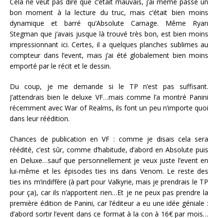
Cela ne veut pas dire que c’était mauvais, j’ai même passé un
bon moment à la lecture du truc, mais c’était bien moins
dynamique et barré qu’Absolute Carnage. Même Ryan
Stegman que j’avais jusque là trouvé très bon, est bien moins
impressionnant ici. Certes, il a quelques planches sublimes au
compteur dans l’event, mais j’ai été globalement bien moins
emporté par le récit et le dessin.
Du coup, je me demande si le TP n’est pas suffisant.
J’attendrais bien le deluxe VF…mais comme l’a montré Panini
récemment avec War of Realms, ils font un peu n’importe quoi
dans leur réédition.
Chances de publication en VF : comme je disais cela sera
réédité, c’est sûr, comme d’habitude, d’abord en Absolute puis
en Deluxe…sauf que personnellement je veux juste l’event en
lui-même et les épisodes ties ins dans Venom. Le reste des
ties ins m’indiffère (à part pour Valkyrie, mais je prendrais le TP
pour ça), car ils n’apportent rien…Et je ne peux pas prendre la
première édition de Panini, car l’éditeur a eu une idée géniale :
d’abord sortir l’event dans ce format à la con à 16€ par mois…