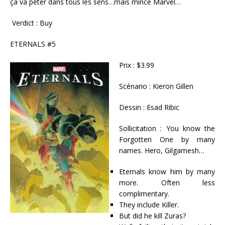
ça va péter dans tous les sens…mais mince Marvel…
Verdict : Buy
ETERNALS #5
Prix : $3.99
Scénario : Kieron Gillen
Dessin : Esad Ribic
Sollicitation : You know the
Forgotten One by many
names. Hero, Gilgamesh…
Eternals know him by many
more. Often less
complimentary.
They include Killer.
But did he kill Zuras?