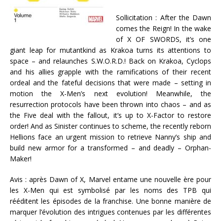
Sollicitation : After the Dawn
comes the Reign! In the wake
of X OF SWORDS, it’s one
giant leap for mutantkind as Krakoa turns its attentions to
space – and relaunches S.W.O.R.D.! Back on Krakoa, Cyclops
and his allies grapple with the ramifications of their recent
ordeal and the fateful decisions that were made – setting in
motion the X-Men’s next evolution! Meanwhile, the
resurrection protocols have been thrown into chaos – and as
the Five deal with the fallout, it’s up to X-Factor to restore
order! And as Sinister continues to scheme, the recently reborn
Hellions face an urgent mission to retrieve Nanny’s ship and
build new armor for a transformed – and deadly – Orphan-
Maker!
Avis : après Dawn of X, Marvel entame une nouvelle ère pour
les X-Men qui est symbolisé par les noms des TPB qui
rééditent les épisodes de la franchise. Une bonne manière de
marquer l’évolution des intrigues contenues par les différentes