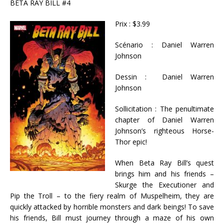
BETA RAY BILL #4
Prix : $3.99
Scénario : Daniel Warren
Johnson
Dessin : Daniel Warren
Johnson
Sollicitation : The penultimate
chapter of Daniel Warren
Johnson’s righteous Horse-
Thor epic!
When Beta Ray Bill’s quest
brings him and his friends –
Skurge the Executioner and
Pip the Troll – to the fiery realm of Muspelheim, they are
quickly attacked by horrible monsters and dark beings! To save
his friends, Bill must journey through a maze of his own