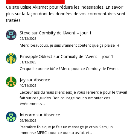
Ce site utilise Akismet pour réduire les indésirables.
En savoir
plus sur la façon dont les données de vos commentaires sont
traitées
.
Steve
sur
Comixity de l’Avent – jour 1
02/12/2025
Merci beaucoup, je suis vraiment content que ça plaise :-)
PineappleObkect
sur
Comixity de l’Avent – jour 1
01/12/2025
Oh quelle bonne idée ! Merci pour ce Comixity de l'Avent!
Jay
sur
Absence
10/11/2025
Lecteur assidu mais silencieux je vous remercie pour le travail
fait sur ces guides. Bon courage pour surmonter ces
évènements.…
Inteorm
sur
Absence
29/10/2025
Première fois que je fais un message je crois. Sam, un
immense MERCI pour ce que tu as fait et…