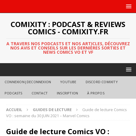
COMIXITY : PODCAST & REVIEWS
COMICS - COMIXITY.FR
A TRAVERS NOS PODCASTS ET NOS ARTICLES, DÉCOUVREZ
NOS AVIS ET CONSEILS SUR LES DERNIÈRES SORTIES ET
NEWS COMICS VO ET VF
CONNEXION|DECONNEXION
YOUTUBE
DISCORD COMIXITY
PODCASTS
CONTACT
INSCRIPTION
À PROPOS
ACCUEIL
GUIDES DE LECTURE
Guide de lecture Comics
VO : semaine du 30 JUIN 2021 – Marvel Comics
Guide de lecture Comics VO :