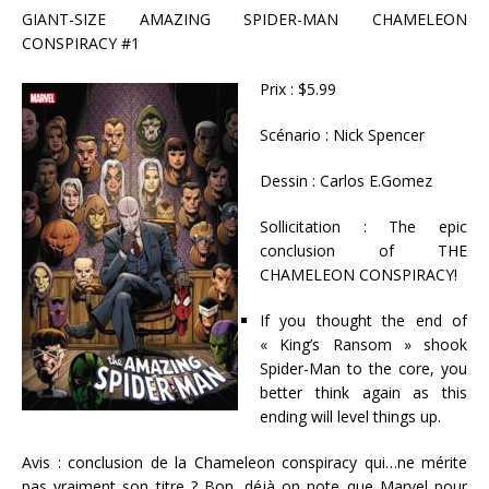
GIANT-SIZE AMAZING SPIDER-MAN CHAMELEON
CONSPIRACY #1
Prix : $5.99
Scénario : Nick Spencer
Dessin : Carlos E.Gomez
Sollicitation : The epic
conclusion of THE
CHAMELEON CONSPIRACY!
If you thought the end of
« King’s Ransom » shook
Spider-Man to the core, you
better think again as this
ending will level things up.
Avis : conclusion de la Chameleon conspiracy qui…ne mérite
pas vraiment son titre ? Bon, déjà on note que Marvel pour