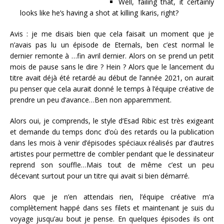
Well, failing that, it certainly
looks like he’s having a shot at killing Ikaris, right?
Avis : je me disais bien que cela faisait un moment que je
n’avais pas lu un épisode de Eternals, ben c’est normal le
dernier remonte à …fin avril dernier. Alors on se prend un petit
mois de pause sans le dire ? Hein ? Alors que le lancement du
titre avait déjà été retardé au début de l’année 2021, on aurait
pu penser que cela aurait donné le temps à l’équipe créative de
prendre un peu d’avance…Ben non apparemment.
Alors oui, je comprends, le style d’Esad Ribic est très exigeant
et demande du temps donc d’où des retards ou la publication
dans les mois à venir d’épisodes spéciaux réalisés par d’autres
artistes pour permettre de combler pendant que le dessinateur
reprend son souffle…Mais tout de même c’est un peu
décevant surtout pour un titre qui avait si bien démarré.
Alors que je n’en attendais rien, l’équipe créative m’a
complètement happé dans ses filets et maintenant je suis du
voyage jusqu’au bout je pense. En quelques épisodes ils ont