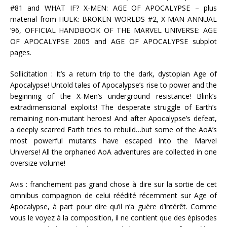
#81 and WHAT IF? X-MEN: AGE OF APOCALYPSE – plus
material from HULK: BROKEN WORLDS #2, X-MAN ANNUAL
’96, OFFICIAL HANDBOOK OF THE MARVEL UNIVERSE: AGE
OF APOCALYPSE 2005 and AGE OF APOCALYPSE subplot
pages.
Sollicitation : It’s a return trip to the dark, dystopian Age of
Apocalypse! Untold tales of Apocalypse’s rise to power and the
beginning of the X-Men’s underground resistance! Blink’s
extradimensional exploits! The desperate struggle of Earth’s
remaining non-mutant heroes! And after Apocalypse’s defeat,
a deeply scarred Earth tries to rebuild…but some of the AoA’s
most powerful mutants have escaped into the Marvel
Universe! All the orphaned AoA adventures are collected in one
oversize volume!
Avis : franchement pas grand chose à dire sur la sortie de cet
omnibus compagnon de celui réédité récemment sur Age of
Apocalypse, à part pour dire qu’il n’a guère d’intérêt. Comme
vous le voyez à la composition, il ne contient que des épisodes