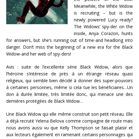
Meanwhile, the White Widow
is recruiting – but is the
newly powered Lucy ready?
The Widows’ spy-der on the
inside, Anya Corazon, hunts
for answers, but she’s running out of time-and headlong into
danger. Don’t miss the beginning of a new era for the Black
Widow-and her web of spy-ders!
Avis : suite de l’excellente série Black Widow, alors que
l’héroïne s’intéresse de près à un étrange réseau quasi
religieux, qui semble bien décidé à donner des super-pouvoirs
à certaines personnes, même si cela tue les bénéficiaires…Un
don à durée limitée, très limitée donc, qui menace une des
dernières protégées de Black Widow…
Une Black Widow qui elle même construit son petit réseau. Elle
a déjà recruté Yelena Belova comme compagne de route mais
nous avons aussi vu que Kelly Thompson se faisait plaisir et
aux lecteurs également en ramenant certains personnages qui