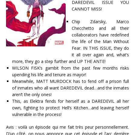
DAREDEVIL ISSUE YOU
CANNOT MISS!
Chip Zdarsky, Marco
Checchetto and all their
collaborators have redefined
the life of the Man Without
Fear. IN THIS ISSUE, they do
it all over again and, what’s
more, they go a step further and UP THE ANTE!
WILSON FISK’s gambit from the past few months risks
upending his life and tenure as mayor!
Meanwhile, MATT MURDOCK has to fend off a prison full
of inmates who all want DAREDEVIL dead…and the inmates
aren’t the only ones!
This, as Elektra fends for herself as a DAREDEVIL all her
own, fighting to protect Hell’s Kitchen…and leaving herself
vulnerable in the process!
Avis : voilà un épisode qui me fait très peur personnellement.
D’un côté, on nous annonce que cet épisode et l’arc derrière