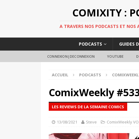
COMIXITY : 
A TRAVERS NOS PODCASTS ET NOS AR
PODCASTS
GUIDES 
CONNEXION|DECONNEXION
YOUTUBE
D
ACCUEIL
PODCASTS
COMIXWEEKL
ComixWeekly #53
LES REVIEWS DE LA SEMAINE COMICS
13/08/2021
Steve
ComixWeekly VO