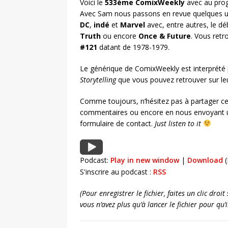
Voici le
533ème ComixWeekly
avec au prog
Avec Sam nous passons en revue quelques un
DC
,
indé
et
Marvel
avec, entre autres, le d
Truth
ou encore
Once & Future
. Vous ret
#121
datant de 1978-1979.
Le générique de ComixWeekly est interprété
Storytelling
que vous pouvez retrouver sur l
Comme toujours, n’hésitez pas à partager ce
commentaires ou encore en nous envoyant u
formulaire de contact.
Just listen to it
Podcast:
Play in new window
|
Download
(
S'inscrire au podcast :
RSS
(Pour enregistrer le fichier, faites un clic dro
vous n’avez plus qu’à lancer le fichier pour qu