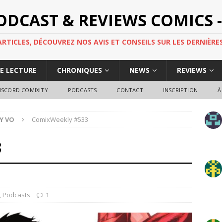
PODCAST & REVIEWS COMICS -
TICLES, DÉCOUVREZ NOS AVIS ET CONSEILS SUR LES DERNIÈRES
DE LECTURE
CHRONIQUES
NEWS
REVIEWS
ISCORD COMIXITY
PODCASTS
CONTACT
INSCRIPTION
À
Y VO
ComixWeekly #533
3
,
Podcasts
1