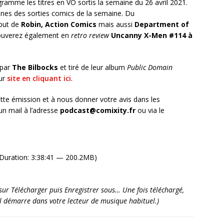
ramme les titres en VO sortis la semaine du 26 avril 2021.
es des sorties comics de la semaine. Du
ébut de
Robin,
Action Comics
mais aussi
Department of
rouverez également en
retro review
Uncanny X-Men #114 à
 par
The Bilbocks
et tiré de leur album
Public Domain
eur
site en cliquant ici
.
tte émission et à nous donner votre avis dans les
n mail à l’adresse
podcast@comixity.fr
ou via le
Duration: 3:38:41 — 200.2MB)
it sur Télécharger puis Enregistrer sous… Une fois téléchargé,
’il démarre dans votre lecteur de musique habituel.)