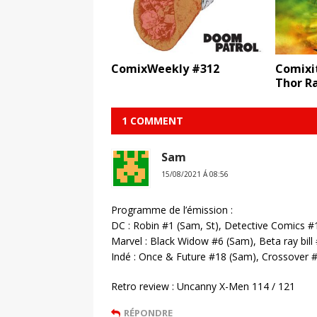
ComixWeekly #312
Comixit
Thor R
1 COMMENT
Sam
15/08/2021 Á 08:56
Programme de l’émission :
DC : Robin #1 (Sam, St), Detective Comics #
Marvel : Black Widow #6 (Sam), Beta ray bill
Indé : Once & Future #18 (Sam), Crossover #
Retro review : Uncanny X-Men 114 / 121
RÉPONDRE