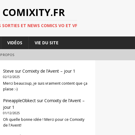
 COMIXITY.FR
 SORTIES ET NEWS COMICS VO ET VF
VIDÉOS
VIE DU SITE
 PROPOS
Steve
sur
Comixity de l’Avent – jour 1
02/12/2025
Merci beaucoup, je suis vraiment content que ça
plaise :-)
PineappleObkect
sur
Comixity de l’Avent –
jour 1
01/12/2025
Oh quelle bonne idée ! Merci pour ce Comixity
de l'Avent!