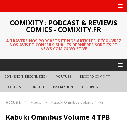
COMIXITY : PODCAST & REVIEWS
COMICS - COMIXITY.FR
A TRAVERS NOS PODCASTS ET NOS ARTICLES, DÉCOUVREZ
NOS AVIS ET CONSEILS SUR LES DERNIÈRES SORTIES ET
NEWS COMICS VO ET VF
CONNEXION|DECONNEXION
YOUTUBE
DISCORD COMIXITY
PODCASTS
CONTACT
INSCRIPTION
À PROPOS
ACCUEIL
Média
Kabuki Omnibus Volume 4 TPB
Kabuki Omnibus Volume 4 TPB