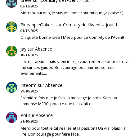
Steve
sur
Comixity de l’Avent – jour 1
02/12/2025
Merci beaucoup, je suis vraiment content que ça plaise :-)
PineappleObkect
sur
Comixity de l’Avent – jour 1
01/12/2025
Oh quelle bonne idée ! Merci pour ce Comixity de l'Avent!
Jay
sur
Absence
10/11/2025
Lecteur assidu mais silencieux je vous remercie pour le travail
fait sur ces guides. Bon courage pour surmonter ces
évènements.…
Inteorm
sur
Absence
29/10/2025
Première fois que je fais un message je crois. Sam, un
immense MERCI pour ce que tu as fait et…
Pol
sur
Absence
21/10/2025
Merci pour tout le taf réalisé et la passion ! Un vrai plaisir à
lire. Bon courage pour faire face…