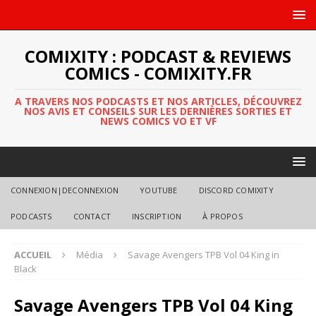
COMIXITY : PODCAST & REVIEWS
COMICS - COMIXITY.FR
A TRAVERS NOS PODCASTS ET NOS ARTICLES, DÉCOUVREZ
NOS AVIS ET CONSEILS SUR LES DERNIÈRES SORTIES ET
NEWS COMICS VO ET VF
CONNEXION|DECONNEXION
YOUTUBE
DISCORD COMIXITY
PODCASTS
CONTACT
INSCRIPTION
À PROPOS
ACCUEIL
Média
Savage Avengers TPB Vol 04 King in
Black
Savage Avengers TPB Vol 04 King