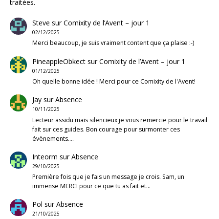
traitées
.
Steve
sur
Comixity de l’Avent – jour 1
02/12/2025
Merci beaucoup, je suis vraiment content que ça plaise :-)
PineappleObkect
sur
Comixity de l’Avent – jour 1
01/12/2025
Oh quelle bonne idée ! Merci pour ce Comixity de l'Avent!
Jay
sur
Absence
10/11/2025
Lecteur assidu mais silencieux je vous remercie pour le travail
fait sur ces guides. Bon courage pour surmonter ces
évènements.…
Inteorm
sur
Absence
29/10/2025
Première fois que je fais un message je crois. Sam, un
immense MERCI pour ce que tu as fait et…
Pol
sur
Absence
21/10/2025