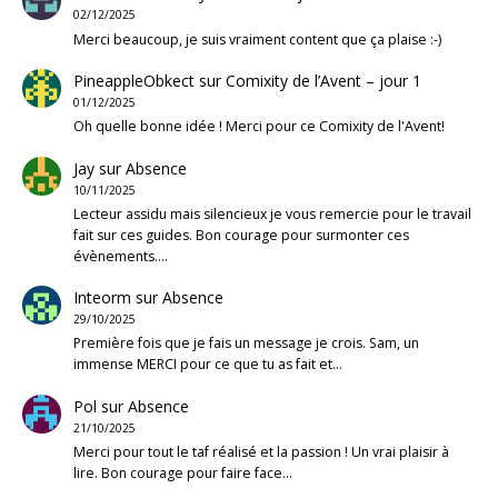
02/12/2025
Merci beaucoup, je suis vraiment content que ça plaise :-)
PineappleObkect
sur
Comixity de l’Avent – jour 1
01/12/2025
Oh quelle bonne idée ! Merci pour ce Comixity de l'Avent!
Jay
sur
Absence
10/11/2025
Lecteur assidu mais silencieux je vous remercie pour le travail
fait sur ces guides. Bon courage pour surmonter ces
évènements.…
Inteorm
sur
Absence
29/10/2025
Première fois que je fais un message je crois. Sam, un
immense MERCI pour ce que tu as fait et…
Pol
sur
Absence
21/10/2025
Merci pour tout le taf réalisé et la passion ! Un vrai plaisir à
lire. Bon courage pour faire face…