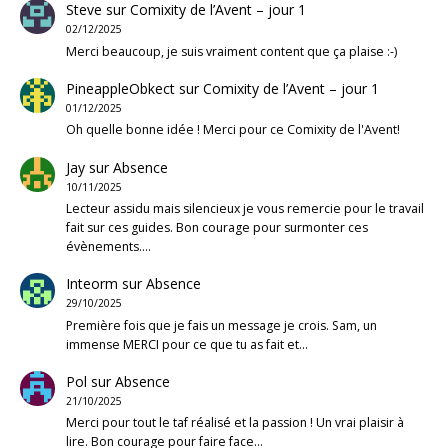
Steve
sur
Comixity de l’Avent – jour 1
02/12/2025
Merci beaucoup, je suis vraiment content que ça plaise :-)
PineappleObkect
sur
Comixity de l’Avent – jour 1
01/12/2025
Oh quelle bonne idée ! Merci pour ce Comixity de l'Avent!
Jay
sur
Absence
10/11/2025
Lecteur assidu mais silencieux je vous remercie pour le travail
fait sur ces guides. Bon courage pour surmonter ces
évènements.…
Inteorm
sur
Absence
29/10/2025
Première fois que je fais un message je crois. Sam, un
immense MERCI pour ce que tu as fait et…
Pol
sur
Absence
21/10/2025
Merci pour tout le taf réalisé et la passion ! Un vrai plaisir à
lire. Bon courage pour faire face…