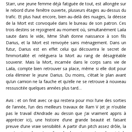
Starr, une jeune femme déjà fatiguée de tout, est allongée sur
le rebord d’une fenêtre ouverte, plusieurs étages au-dessus du
trafic. Et plus haut encore, bien au-delà des nuages, la déesse
de la Mort est convoquée dans le bureau de son patron. Ces
trois destins se rejoignent au moment où, simultanément Laila
saute dans le vide, Mme Shah donne naissance à son fils
Darius, et la Mort est renvoyée sans ménagement. Dans un
futur, Darius est en effet celui qui découvrira le secret de
l’immortalité et reléguera la Mort au rang de désagréable
souvenir. Mais la Mort, incarnée dans le corps sans vie de
Laila, compte bien retrouver sa place, même si elle doit pour
cela éliminer le jeune Darius. Du moins, c’était le plan avant
qu’un camion ne la fauche et qu’elle ne se retrouve à nouveau
ressuscitée quelques années plus tard…
Avis : et on finit avec ce qui restera pour moi l’une des sorties
de l’année, l’un des meilleurs travaux de Ram V (et je n’oublie
pas le travail d’Andrade au dessin que j’ai vraiment appris à
apprécier ici), une histoire d’une grande beauté et faisant
preuve d’une vraie sensibilité. A partir d’un pitch assez drôle, la