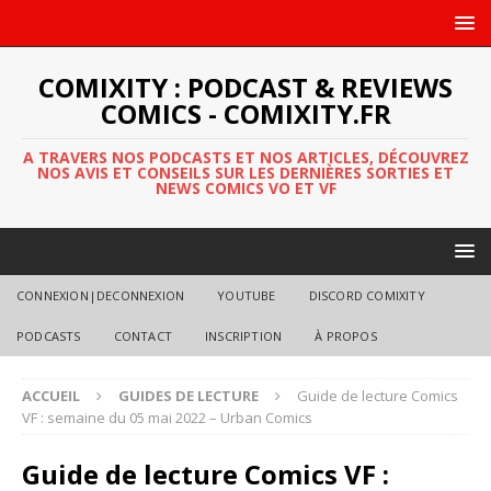
COMIXITY : PODCAST & REVIEWS
COMICS - COMIXITY.FR
A TRAVERS NOS PODCASTS ET NOS ARTICLES, DÉCOUVREZ
NOS AVIS ET CONSEILS SUR LES DERNIÈRES SORTIES ET
NEWS COMICS VO ET VF
CONNEXION|DECONNEXION
YOUTUBE
DISCORD COMIXITY
PODCASTS
CONTACT
INSCRIPTION
À PROPOS
ACCUEIL
GUIDES DE LECTURE
Guide de lecture Comics
VF : semaine du 05 mai 2022 – Urban Comics
Guide de lecture Comics VF :