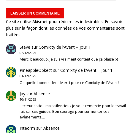
Ce site utilise Akismet pour réduire les indésirables.
En savoir
plus sur la façon dont les données de vos commentaires sont
traitées
.
Steve
sur
Comixity de l’Avent – jour 1
02/12/2025
Merci beaucoup, je suis vraiment content que ça plaise :-)
PineappleObkect
sur
Comixity de l’Avent – jour 1
01/12/2025
Oh quelle bonne idée ! Merci pour ce Comixity de l'Avent!
Jay
sur
Absence
10/11/2025
Lecteur assidu mais silencieux je vous remercie pour le travail
fait sur ces guides. Bon courage pour surmonter ces
évènements.…
Inteorm
sur
Absence