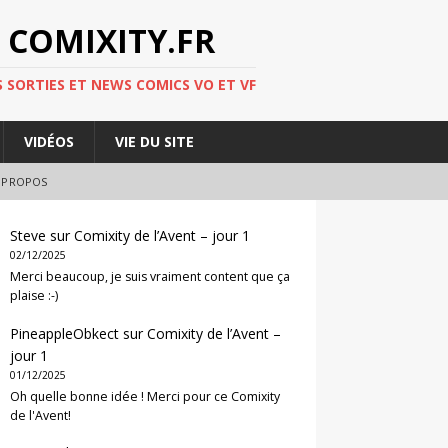
 COMIXITY.FR
 SORTIES ET NEWS COMICS VO ET VF
VIDÉOS
VIE DU SITE
 PROPOS
Steve
sur
Comixity de l’Avent – jour 1
02/12/2025
Merci beaucoup, je suis vraiment content que ça
plaise :-)
PineappleObkect
sur
Comixity de l’Avent –
jour 1
01/12/2025
Oh quelle bonne idée ! Merci pour ce Comixity
de l'Avent!