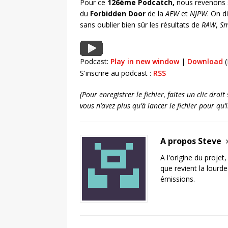
Pour ce
126ème Podcatch,
nous revenons s
du
Forbidden Door
de la
AEW
et
NJPW
. On d
sans oublier bien sûr les résultats de
RAW
,
S
Podcast:
Play in new window
|
Download
(
S'inscrire au podcast :
RSS
(Pour enregistrer le fichier, faites un clic dro
vous n’avez plus qu’à lancer le fichier pour qu
A propos Steve
A l'origine du projet
que revient la lourd
émissions.