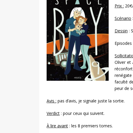
Prix :
20€
Scénario
Dessin
: 
Episodes
Sollicitati
Oliver et
réconfor
renégate
faculté d
peur de se
Avis :
pas d’avis, je signale juste la sortie.
Verdict
: pour ceux qui suivent.
À lire avant
: les 8 premiers tomes.