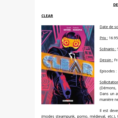
DE
CLEAR
Date de so
Prix :
16.95
Scénario :
Dessin :
Fr
Episodes :
Sollicitatio
(Démons, B
Dans un a
manière ne
Il est dev
(modes steampunk, porno, médieval, etc.), 