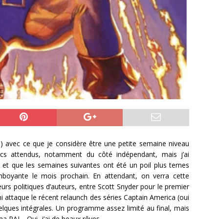
à) avec ce que je considère être une petite semaine niveau
rucs attendus, notamment du côté indépendant, mais j’ai
 et que les semaines suivantes ont été un poil plus ternes
boyante le mois prochain. En attendant, on verra cette
rs politiques d’auteurs, entre Scott Snyder pour le premier
i attaque le récent relaunch des séries Captain America (oui
elques intégrales. Un programme assez limité au final, mais
ma PAL…Oui, j’ai de beaux rêves.