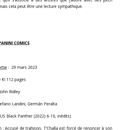
 mais cela peut être une lecture sympathique.
PANINI COMICS
rtie
: 29 mars 2023
 €I 112 pages
John Ridley
tefano Landini, Germán Peralta
 US Black Panther (2022) 6-10, inédits)
n
: Accusé de trahison, T’Challa est forcé de renoncer à son