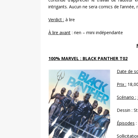
intrigants. Aucun ne sera comics de l’année,
Verdict :
à lire
À lire avant
: rien – mini indépendante
100% MARVEL : BLACK PANTHER T02
Date de so
Prix :
18,00
Scénario :
Dessin : S
Épisodes
:
Sollicitatio