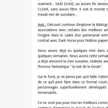
vraiment… SAM DUNE, un ancien flic devenu 
CLEAR, sans aucun filtre. Il voit le monde t
n’avait rien de suicidaire…
Avis :
Delcourt continue d’explorer la bibliog
associations avec certains des meilleurs a
l’origine dans le cadre d’un partenariat en
contrat avec Dark Horse pour l’édition papie
Nous avons déjà eu quelques mini dans c
quelques semaines. Nous avons cette semain
a déjà annoncé la mini suivante, réalisée av
l’horreur fantastique “ la nuit de la Goule”.
Sur le fond, je ne pense pas qu’il faille s’
de ce qu’il peut faire dans ce format court
personnages superficiellement développés
renversante.
Ce ne sont pas pour moi les meilleurs comic
continue d’apprécier le travail de l’auteur 