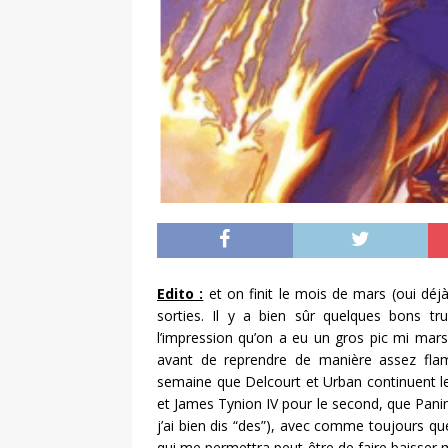
Edito :
et on finit le mois de mars (oui déj
sorties. Il y a bien sûr quelques bons t
l’impression qu’on a eu un gros pic mi mars
avant de reprendre de manière assez flam
semaine que Delcourt et Urban continuent leu
et James Tynion IV pour le second, que Panin
j’ai bien dis “des”), avec comme toujours qu
qui me permettra peut-être de faire baisser 