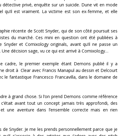
détective privé, enquête sur un suicide. Dune vit en mode
el qu’il est vraiment. La victime est son ex-femme, et elle
raphie récente de Scott Snyder, qui de son côté poursuit ses
rtistes du marché. Ces mini en question ont été publiées à
tre Snyder et Comixology originals, avant qu’il ne passe un
r. Une décision sage, vu ce qui est arrivé à Comixology…
e cadre, le premier exemple étant Demons publié il y a
e droit à Clear avec Francis Manapul au dessin et Delcourt
ec le fantastique Francesco Francavilla, dans le domaine de
attendre à grand chose. Si l’on prend Demons comme référence
, c’était avant tout un concept jamais très approfondi, des
 et une aventure dans l’ensemble correcte mais en rien
s de Snyder. Je me les prends personnellement parce que je
et qu’il s’associe à des artistes que j’adore avec des pitch