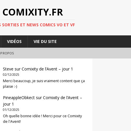
 COMIXITY.FR
 SORTIES ET NEWS COMICS VO ET VF
VIDÉOS
VIE DU SITE
 PROPOS
Steve
sur
Comixity de l’Avent – jour 1
02/12/2025
Merci beaucoup, je suis vraiment content que ça
plaise :-)
PineappleObkect
sur
Comixity de l’Avent –
jour 1
01/12/2025
Oh quelle bonne idée ! Merci pour ce Comixity
de l'Avent!