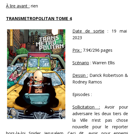
À lire avant :
rien
TRANSMETROPOLITAN TOME 4
Date de sortie
: 19 mai
2023
Prix :
7.9€/296 pages
Scénario
: Warren Ellis
Dessin :
Darick Robertson &
Rodney Ramos
Episodes :
Sollicitation :
Avoir pour
adversaire les deux tiers de
la Ville n’est pas chose
nouvelle pour le reporter
hors-la-loi Spider Jerusalem. Ceci dit, avoir pour ennemi