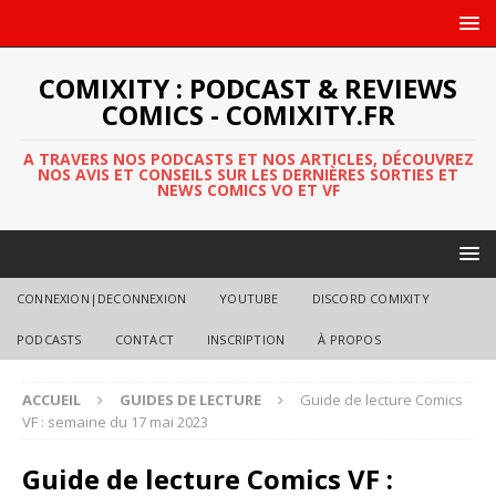
COMIXITY : PODCAST & REVIEWS
COMICS - COMIXITY.FR
A TRAVERS NOS PODCASTS ET NOS ARTICLES, DÉCOUVREZ
NOS AVIS ET CONSEILS SUR LES DERNIÈRES SORTIES ET
NEWS COMICS VO ET VF
CONNEXION|DECONNEXION
YOUTUBE
DISCORD COMIXITY
PODCASTS
CONTACT
INSCRIPTION
À PROPOS
ACCUEIL
GUIDES DE LECTURE
Guide de lecture Comics
VF : semaine du 17 mai 2023
Guide de lecture Comics VF :