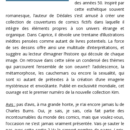
des années 50. Inspiré par
cette esthétique souvent
romanesque, l’auteur de Dédales s’est amusé à créer une
collection de couvertures de comics fictifs dans laquelle il
intègre des éléments propres à son univers étrange et
organique. Dans Caprice, il dévoile une trentaine d’illustrations
inédites pensées comme autant de livres potentiels. La force
de ses dessins offre ainsi une multitude d’interprétations, et
suggère au lecteur d’imaginer l’histoire qui découle de chaque
image. On retrouve dans cette série un condensé des thèmes
qui parcourent l’ensemble de son oeuvre?: l’adolescence, la
métamorphose, les cauchemars ou encore la sexualité, qui
sont ici autant de prétextes à la création d’une imagerie
mystérieuse et envoûtante. Publié en exclusivité mondiale, cet
ouvrage est le premier numéro de la nouvelle collection Kim.
Avis :
pas d’avis, à ma grande honte, je n’ai encore jamais lu de
Charles Burns. Oui, je sais, je sais, cela fait partie des
incontournables du monde des comics, mais que voulez-vous,
l’occasion ne s’est jamais vraiment présentée. Vais-je sauter le
pas avec cette sortie ? Vu le rapport nombre de pages / prix,