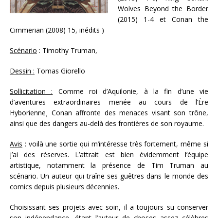
Wolves Beyond the Border
(2015) 1-4 et Conan the
Cimmerian (2008) 15, inédits )
Scénario
: Timothy Truman,
Dessin :
Tomas Giorello
Sollicitation :
Comme roi d’Aquilonie, à la fin d’une vie
d’aventures extraordinaires menée au cours de l’Ère
Hyborienne¸ Conan affronte des menaces visant son trône,
ainsi que des dangers au-delà des frontières de son royaume.
Avis
: voilà une sortie qui m’intéresse très fortement, même si
j’ai des réserves. L’attrait est bien évidemment l’équipe
artistique, notamment la présence de Tim Truman au
scénario. Un auteur qui traîne ses guêtres dans le monde des
comics depuis plusieurs décennies.
Choisissant ses projets avec soin, il a toujours su conserver
son indépendance, étant l’auteur de choses assez célèbres