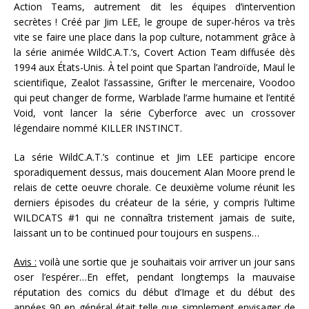
Action Teams, autrement dit les équipes d’intervention
secrètes ! Créé par Jim LEE, le groupe de super-héros va très
vite se faire une place dans la pop culture, notamment grâce à
la série animée WildC.A.T.’s, Covert Action Team diffusée dès
1994 aux États-Unis. À tel point que Spartan l’androïde, Maul le
scientifique, Zealot l’assassine, Grifter le mercenaire, Voodoo
qui peut changer de forme, Warblade l’arme humaine et l’entité
Void, vont lancer la série Cyberforce avec un crossover
légendaire nommé KILLER INSTINCT.
La série WildC.A.T.’s continue et Jim LEE participe encore
sporadiquement dessus, mais doucement Alan Moore prend le
relais de cette oeuvre chorale. Ce deuxième volume réunit les
derniers épisodes du créateur de la série, y compris l’ultime
WILDCATS #1 qui ne connaîtra tristement jamais de suite,
laissant un to be continued pour toujours en suspens…
Avis :
voilà une sortie que je souhaitais voir arriver un jour sans
oser l’espérer…En effet, pendant longtemps la mauvaise
réputation des comics du début d’Image et du début des
années 90 en général était telle que simplement envisager de