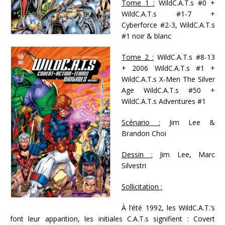
Tome 1 :
WildC.A.T.s #0 +
WildC.A.T.s #1-7 +
Cyberforce #2-3, WildC.A.T.s
#1 noir & blanc
Tome 2 :
WildC.A.T.s #8-13
+ 2006 WildC.A.T.s #1 +
WildC.A.T.s X-Men The Silver
Age WildC.A.T.s #50 +
WildC.A.T.s Adventures #1
Scénario :
Jim Lee &
Brandon Choi
Dessin :
Jim Lee, Marc
Silvestri
Sollicitation :
À l’été 1992, les WildC.A.T.’s
font leur apparition, les initiales C.A.T.s signifient : Covert