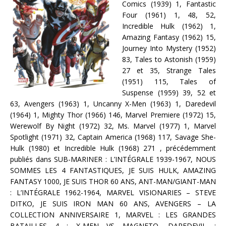
Comics (1939) 1, Fantastic
Four (1961) 1, 48, 52,
Incredible Hulk (1962) 1,
Amazing Fantasy (1962) 15,
Journey Into Mystery (1952)
83, Tales to Astonish (1959)
27 et 35, Strange Tales
(1951) 115, Tales of
Suspense (1959) 39, 52 et
63, Avengers (1963) 1, Uncanny X-Men (1963) 1, Daredevil
(1964) 1, Mighty Thor (1966) 146, Marvel Premiere (1972) 15,
Werewolf By Night (1972) 32, Ms. Marvel (1977) 1, Marvel
Spotlight (1971) 32, Captain America (1968) 117, Savage She-
Hulk (1980) et Incredible Hulk (1968) 271 , précédemment
publiés dans SUB-MARINER : L’INTÉGRALE 1939-1967, NOUS
SOMMES LES 4 FANTASTIQUES, JE SUIS HULK, AMAZING
FANTASY 1000, JE SUIS THOR 60 ANS, ANT-MAN/GIANT-MAN
: L’INTÉGRALE 1962-1964, MARVEL VISIONARIES – STEVE
DITKO, JE SUIS IRON MAN 60 ANS, AVENGERS – LA
COLLECTION ANNIVERSAIRE 1, MARVEL : LES GRANDES
BATAILLES 4 : X-MEN VS MAGNETO, DAREDEVIL :