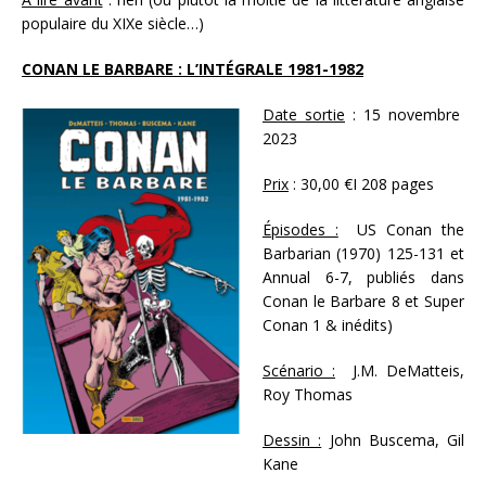
populaire du XIXe siècle…)
CONAN LE BARBARE : L’INTÉGRALE 1981-1982
Date sortie
: 15 novembre
2023
Prix
: 30,00 €I 208 pages
Épisodes :
US Conan the
Barbarian (1970) 125-131 et
Annual 6-7, publiés dans
Conan le Barbare 8 et Super
Conan 1 & inédits)
Scénario :
J.M. DeMatteis,
Roy Thomas
Dessin :
John Buscema, Gil
Kane