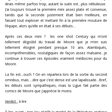
dirais même parfois trop, autant la suite est…plus nébuleuse.
J’ai toujours trouvé la première mini assez plate et convenue,
tandis que la seconde justement était bien meilleure, en
faisant tout exploser et mettant fin à la première mouture de
l’équipe, alors qu’elle en était à ses débuts…
Après ces deux mini ? les one shot Century qui m’ont
tellement dégoûté du travail de Moore que je m’en suis
tellement éloigné pendant presque 10 ans. Alambiqués,
incompréhensibles, nostalgiques de façon assez malsaine…je
continue à trouver ces épisodes vraiment médiocres pour du
Moore.
La fin est…ouch ? On en reparlera lors de la sortie du second
omnibus, mais …dire que c’est dense est une lapalissade…Bref,
les débuts sont sympathiques, mais la Ligue fait partie des
comics de Moore que j’apprécie le moins.
Verdict :
à lire
À lire avant
: rien (ou plutôt la moitié de la littérature anglaise