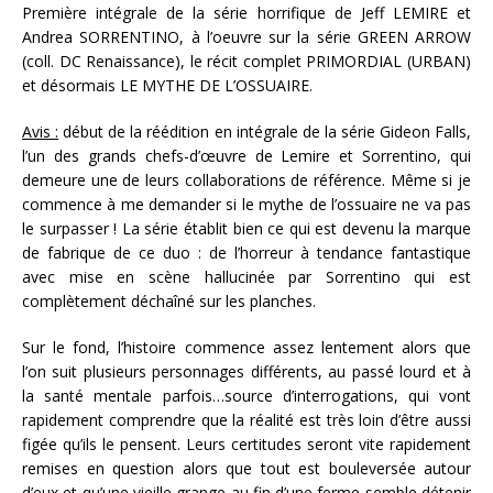
Première intégrale de la série horrifique de Jeff LEMIRE et
Andrea SORRENTINO, à l’oeuvre sur la série GREEN ARROW
(coll. DC Renaissance), le récit complet PRIMORDIAL (URBAN)
et désormais LE MYTHE DE L’OSSUAIRE.
Avis :
début de la réédition en intégrale de la série Gideon Falls,
l’un des grands chefs-d’œuvre de Lemire et Sorrentino, qui
demeure une de leurs collaborations de référence. Même si je
commence à me demander si le mythe de l’ossuaire ne va pas
le surpasser ! La série établit bien ce qui est devenu la marque
de fabrique de ce duo : de l’horreur à tendance fantastique
avec mise en scène hallucinée par Sorrentino qui est
complètement déchaîné sur les planches.
Sur le fond, l’histoire commence assez lentement alors que
l’on suit plusieurs personnages différents, au passé lourd et à
la santé mentale parfois…source d’interrogations, qui vont
rapidement comprendre que la réalité est très loin d’être aussi
figée qu’ils le pensent. Leurs certitudes seront vite rapidement
remises en question alors que tout est bouleversée autour
d’eux et qu’une vieille grange au fin d’une ferme semble détenir