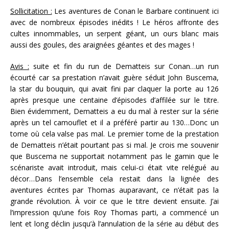
Sollicitation :
Les aventures de Conan le Barbare continuent ici
avec de nombreux épisodes inédits ! Le héros affronte des
cultes innommables, un serpent géant, un ours blanc mais
aussi des goules, des araignées géantes et des mages !
Avis :
suite et fin du run de Dematteis sur Conan…un run
écourté car sa prestation n’avait guère séduit John Buscema,
la star du bouquin, qui avait fini par claquer la porte au 126
après presque une centaine d’épisodes d’affilée sur le titre.
Bien évidemment, Dematteis a eu du mal à rester sur la série
après un tel camouflet et il a préféré partir au 130…Donc un
tome où cela valse pas mal. Le premier tome de la prestation
de Dematteis n’était pourtant pas si mal. Je crois me souvenir
que Buscema ne supportait notamment pas le gamin que le
scénariste avait introduit, mais celui-ci était vite relégué au
décor…Dans l’ensemble cela restait dans la lignée des
aventures écrites par Thomas auparavant, ce n’était pas la
grande révolution. À voir ce que le titre devient ensuite. J’ai
l’impression qu’une fois Roy Thomas parti, a commencé un
lent et long déclin jusqu’à l’annulation de la série au début des