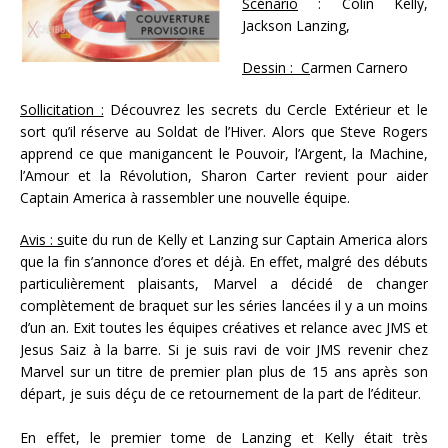
Scénario
: Colin Kelly,
Jackson Lanzing,
Dessin : C
armen Carnero
Sollicitation :
Découvrez les secrets du Cercle Extérieur et le
sort qu’il réserve au Soldat de l’Hiver. Alors que Steve Rogers
apprend ce que manigancent le Pouvoir, l’Argent, la Machine,
l’Amour et la Révolution, Sharon Carter revient pour aider
Captain America à rassembler une nouvelle équipe.
Avis : s
uite du run de Kelly et Lanzing sur Captain America alors
que la fin s’annonce d’ores et déjà. En effet, malgré des débuts
particulièrement plaisants, Marvel a décidé de changer
complètement de braquet sur les séries lancées il y a un moins
d’un an. Exit toutes les équipes créatives et relance avec JMS et
Jesus Saiz à la barre. Si je suis ravi de voir JMS revenir chez
Marvel sur un titre de premier plan plus de 15 ans après son
départ, je suis déçu de ce retournement de la part de l’éditeur.
En effet, le premier tome de Lanzing et Kelly était très