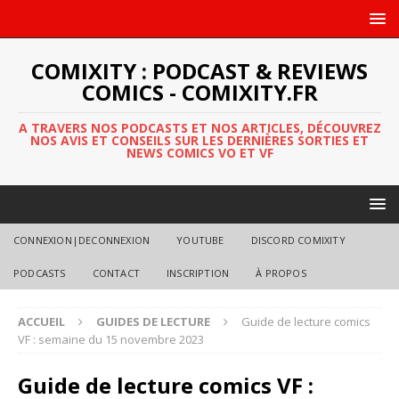
COMIXITY : PODCAST & REVIEWS
COMICS - COMIXITY.FR
A TRAVERS NOS PODCASTS ET NOS ARTICLES, DÉCOUVREZ
NOS AVIS ET CONSEILS SUR LES DERNIÈRES SORTIES ET
NEWS COMICS VO ET VF
CONNEXION|DECONNEXION
YOUTUBE
DISCORD COMIXITY
PODCASTS
CONTACT
INSCRIPTION
À PROPOS
ACCUEIL
GUIDES DE LECTURE
Guide de lecture comics
VF : semaine du 15 novembre 2023
Guide de lecture comics VF :