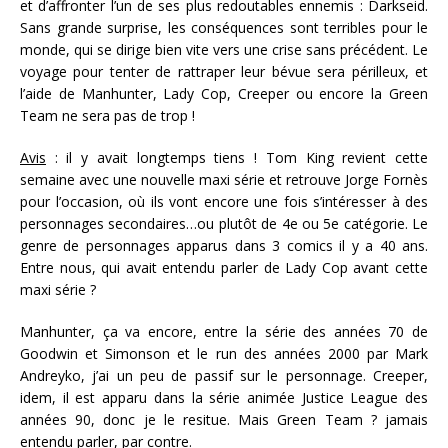
et d’affronter l’un de ses plus redoutables ennemis : Darkseid.
Sans grande surprise, les conséquences sont terribles pour le
monde, qui se dirige bien vite vers une crise sans précédent. Le
voyage pour tenter de rattraper leur bévue sera périlleux, et
l’aide de Manhunter, Lady Cop, Creeper ou encore la Green
Team ne sera pas de trop !
Avis
: il y avait longtemps tiens ! Tom King revient cette
semaine avec une nouvelle maxi série et retrouve Jorge Fornès
pour l’occasion, où ils vont encore une fois s’intéresser à des
personnages secondaires…ou plutôt de 4e ou 5e catégorie. Le
genre de personnages apparus dans 3 comics il y a 40 ans.
Entre nous, qui avait entendu parler de Lady Cop avant cette
maxi série ?
Manhunter, ça va encore, entre la série des années 70 de
Goodwin et Simonson et le run des années 2000 par Mark
Andreyko, j’ai un peu de passif sur le personnage. Creeper,
idem, il est apparu dans la série animée Justice League des
années 90, donc je le resitue. Mais Green Team ? jamais
entendu parler, par contre.