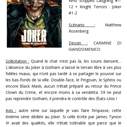
Who Stopped Laughing #1-
12 + Knight Terrors : Joker
#1-2
Scénario :
Matthew
Rosenberg
Dessin :
CARMINE DI
GIANDOMENICO
Sollicitation :
Quand le chat n’est pas là, les souris dansent…
L’absence du Joker à Gotham a laissé le terrain libre à ses plus
fidèles rivaux, qui n’ont pas tardé à se partager le pouvoir sur
les bas-fonds de la ville. Double-face, le Pingouin, le Sphinx ou
encore Black Mask, aucun n’était préparé au retour du Prince
Clown du Crime, et encore moins à sa vendetta. S’il ne peut
pas reprendre Gotham, il prendra le contrôle des États-Unis !
Avis :
autre série sur laquelle je vais faire l’impasse, cette
énième série dédiée au Joker. Si celle écrite par James Tynion
IV avait des qualités, elle n’était tolérable que parce que le