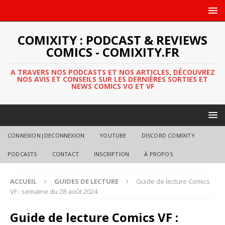
COMIXITY : PODCAST & REVIEWS
COMICS - COMIXITY.FR
A TRAVERS NOS PODCASTS ET NOS ARTICLES, DÉCOUVREZ
NOS AVIS ET CONSEILS SUR LES DERNIÈRES SORTIES ET
NEWS COMICS VO ET VF
CONNEXION|DECONNEXION
YOUTUBE
DISCORD COMIXITY
PODCASTS
CONTACT
INSCRIPTION
À PROPOS
ACCUEIL
GUIDES DE LECTURE
Guide de lecture Comics
VF : semaine du 28 août 2024
Guide de lecture Comics VF :