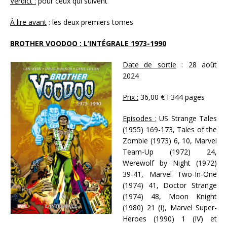
Verdict :
pour ceux qui suivent
À lire avant
: les deux premiers tomes
BROTHER VOODOO : L’INTÉGRALE 1973-1990
Date de sortie
: 28 août
2024
Prix :
36,00 € I 344 pages
Episodes :
US Strange Tales
(1955) 169-173, Tales of the
Zombie (1973) 6, 10, Marvel
Team-Up (1972) 24,
Werewolf by Night (1972)
39-41, Marvel Two-In-One
(1974) 41, Doctor Strange
(1974) 48, Moon Knight
(1980) 21 (I), Marvel Super-
Heroes (1990) 1 (IV) et