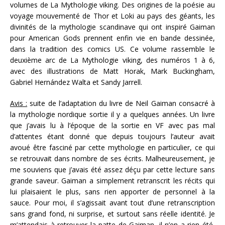
volumes de La Mythologie viking. Des origines de la poésie au
voyage mouvementé de Thor et Loki au pays des géants, les
divinités de la mythologie scandinave qui ont inspiré Gaiman
pour American Gods prennent enfin vie en bande dessinée,
dans la tradition des comics US. Ce volume rassemble le
deuxième arc de La Mythologie viking, des numéros 1 à 6,
avec des illustrations de Matt Horak, Mark Buckingham,
Gabriel Hernández Walta et Sandy Jarrell.
Avis :
suite de l’adaptation du livre de Neil Gaiman consacré à
la mythologie nordique sortie il y a quelques années. Un livre
que j’avais lu à l’époque de la sortie en VF avec pas mal
d’attentes étant donné que depuis toujours l’auteur avait
avoué être fasciné par cette mythologie en particulier, ce qui
se retrouvait dans nombre de ses écrits. Malheureusement, je
me souviens que j’avais été assez déçu par cette lecture sans
grande saveur. Gaiman a simplement retranscrit les récits qui
lui plaisaient le plus, sans rien apporter de personnel à la
sauce. Pour moi, il s’agissait avant tout d’une retranscription
sans grand fond, ni surprise, et surtout sans réelle identité. Je
m’attendais à retrouver la patte de Gaiman, il n’en a rien été,