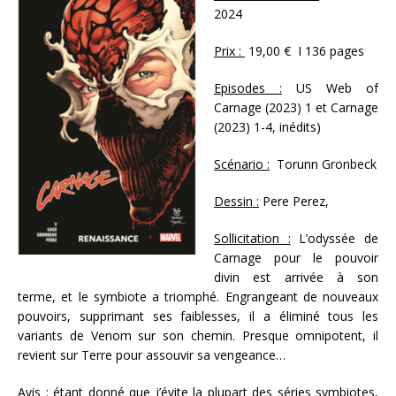
2024
Prix :
19,00 € I 136 pages
Episodes :
US Web of
Carnage (2023) 1 et Carnage
(2023) 1-4, inédits)
Scénario :
Torunn Gronbeck
Dessin :
Pere Perez,
Sollicitation :
L’odyssée de
Carnage pour le pouvoir
divin est arrivée à son
terme, et le symbiote a triomphé. Engrangeant de nouveaux
pouvoirs, supprimant ses faiblesses, il a éliminé tous les
variants de Venom sur son chemin. Presque omnipotent, il
revient sur Terre pour assouvir sa vengeance…
Avis :
étant donné que j’évite la plupart des séries symbiotes,