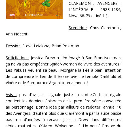
CLAREMONT, AVENGERS :
L’INTÉGRALE 1983-1984,
Nova 68-79 et inédit)
Scénario :
Chris Claremont,
Ann Nocenti
Dessin :
Steve Leialoha, Brian Postman
Sollicitation :
Jessica Drew a déménagé à San Franciso, mais
ça ne va pas empêcher Spider-Woman de vivre des aventures !
Les Yakuza veulent sa peau, Morgane la Fée a bien l’intention
de comprendre le lien de l’héroïne avec le terrible Darkhold et
Vipère et le Samouraï d’Argent interviennent !
Avis :
pas d’avis, je signale juste la sortie.Cette intégrale
contient les derniers épisodes de la première série consacrée
au personnage. Bonne idée par ailleurs de rééditer l’annual 10
des Avengers, d’autant plus que Claremont à par la suite passé
pas mal d’années à recaser Jessica Drew dans différentes
séries mutantes (X-Men, Wolverine, …). Un peu à l’image du