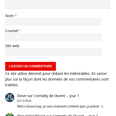
Nom
*
Courriel
*
Site web
Ce site utilise Akismet pour réduire les indésirables.
En savoir
plus sur la façon dont les données de vos commentaires sont
traitées
.
Steve
sur
Comixity de l’Avent – jour 1
02/12/2025
Merci beaucoup, je suis vraiment content que ça plaise :-)
PineappleObkect
sur
Comixity de l’Avent – jour 1