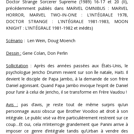
Doctor Strange Sorcerer Supreme (1989) 16-17 et 20 (II),
précédemment publiés dans MARVEL OMNIBUS : MARVEL
HORROR, MARVEL TWO-IN-ONE : L’INTÉGRALE 1978,
DOCTOR STRANGE : L’INTÉGRALE 1981-1983, MOON
KNIGHT : L’INTÉGRALE 1981-1982 et inédits)
Scénario
: Len Wein, Doug Moench
Dessin :
Gene Colan, Don Perlin
Sollicitation
: Après des années passées aux États-Unis, le
psychologue Jericho Drumm revient sur son île natale, Haïti. Il
devient le disciple de Papa Jambo, à la demande de son frère
Daniel agonisant. Quand Papa Jambo invoque l’esprit de Daniel
pour l’unir à celui de Jericho, il se transforme en Frère Vaudou !
Avis :
pas d’avis, je reste tout de même surpris qu’un
personnage aussi obscur que Brother Voodoo ait droit à son
intégrale. Le public visé va être particulièrement restreint sur ce
coup…Et oui, cela m’interroge grandement que Panini arrive à
imposer ce genre d’intégrale tandis qu’Urban à vendre des