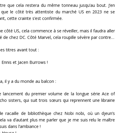
ttre que cela restera du même tonneau jusqu’au bout. J’en
s que le côté très attentiste du marché US en 2023 ne se
nt, cette crainte s’est confirmée.
que côté US, cela commence à se réveiller, mais il faudra aller
té de chez DC. Côté Marvel, cela roupille sévère par contre…
es titres avant tout :
Ennis et Jacen Burrows !
, il y a du monde au balcon :
e lancement du premier volume de la longue série Ace of
ho sisters, qui suit trois sœurs qui reprennent une librairie
 de racaille de bibliothèque chez Nobi nobi, où un djeun’s
Cela va d’autant plus me parler que je me suis relu le maître
suis dans l’ambiance !
s House !