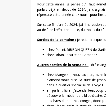
Pour cette année, je pense qu’il faut adme
parlais déjà en début de 2024, je craignai
répercute cette année chez nous…pour l’insta
Sur cette fin d’année 2024, j’ai l’impression 
au-delà de l’effet d’annonce, du moins du cô
Sorties de la semaine :
je retiendrai quelqu
chez Panini, RIBBON QUEEN de Garth 
chez Urban, la suite de Barbaric !
Autres sorties de la semaine :
côté manga
chez Mangetsu, nouveau pari, avec l
diamond !mais aussi la suite de Jimboc
dans le quartier spécialisé de Tokyo !
en parlant livre, j’attends beaucoup
découvre le métier de bibliothécaire. 
des livres durant mes congés, donc je 
chez Glénat, enfin, la suite de Shadow