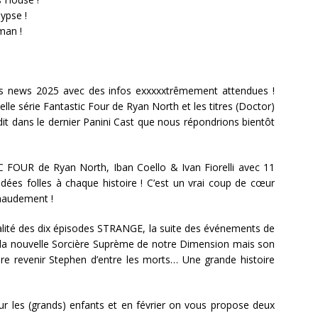
lypse !
man !
s news 2025 avec des infos exxxxxtrêmement attendues !
le série Fantastic Four de Ryan North et les titres (Doctor)
t dans le dernier Panini Cast que nous répondrions bientôt
C FOUR de Ryan North, Iban Coello & Ivan Fiorelli avec 11
es folles à chaque histoire ! C’est un vrai coup de cœur
haudement !
ralité des dix épisodes STRANGE, la suite des événements de
t la nouvelle Sorcière Suprème de notre Dimension mais son
re revenir Stephen d’entre les morts… Une grande histoire
r les (grands) enfants et en février on vous propose deux