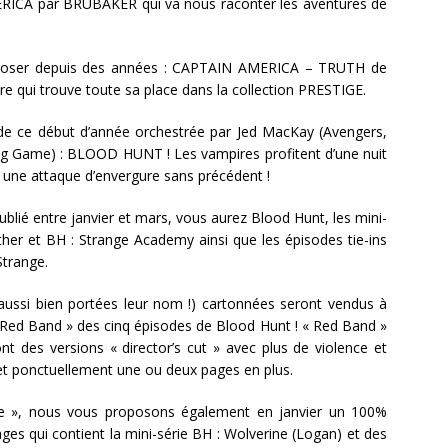
ICA par BRUBAKER qui va nous raconter les aventures de
proposer depuis des années : CAPTAIN AMERICA – TRUTH de
e qui trouve toute sa place dans la collection PRESTIGE.
e ce début d’année orchestrée par Jed MacKay (Avengers,
ig Game) : BLOOD HUNT ! Les vampires profitent d’une nuit
s une attaque d’envergure sans précédent !
lié entre janvier et mars, vous aurez Blood Hunt, les mini-
ther et BH : Strange Academy ainsi que les épisodes tie-ins
Strange.
s aussi bien portées leur nom !) cartonnées seront vendus à
« Red Band » des cinq épisodes de Blood Hunt ! « Red Band »
t des versions « director’s cut » avec plus de violence et
et ponctuellement une ou deux pages en plus.
te », nous vous proposons également en janvier un 100%
qui contient la mini-série BH : Wolverine (Logan) et des