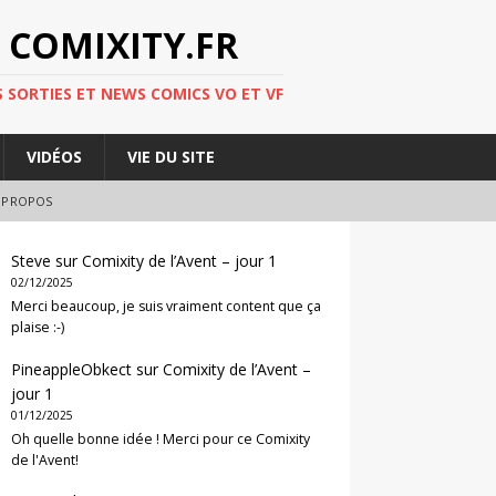
 COMIXITY.FR
 SORTIES ET NEWS COMICS VO ET VF
VIDÉOS
VIE DU SITE
 PROPOS
Steve
sur
Comixity de l’Avent – jour 1
02/12/2025
Merci beaucoup, je suis vraiment content que ça
plaise :-)
PineappleObkect
sur
Comixity de l’Avent –
jour 1
01/12/2025
Oh quelle bonne idée ! Merci pour ce Comixity
de l'Avent!