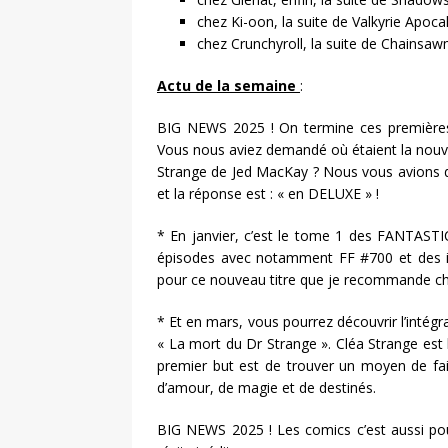
chez Ki-oon, la suite de Valkyrie Apoca
chez Crunchyroll, la suite de Chainsaw
Actu de la semaine
:
BIG NEWS 2025 ! On termine ces première
Vous nous aviez demandé où étaient la nouvel
Strange de Jed MacKay ? Nous vous avions di
et la réponse est : « en DELUXE » !
* En janvier, c’est le tome 1 des FANTASTI
épisodes avec notamment FF #700 et des idé
pour ce nouveau titre que je recommande c
* Et en mars, vous pourrez découvrir l’intég
« La mort du Dr Strange ». Cléa Strange es
premier but est de trouver un moyen de fai
d’amour, de magie et de destinés.
BIG NEWS 2025 ! Les comics c’est aussi pou