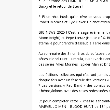
* Le 3e tome des OMNIBUS : CAPTAIN AMER
Bucky et le retour de Steve !
* Et un récit inédit qu’on rêve de vous 
Robert Morales et Kyle Baker. Un chef d’œuvr
BIG NEWS 2025 ! C’est la saga événement d
Moon Knight) et Pepe Larraz (House of X, B
éternelle pour prendre d’assaut la Terre dan
Au sommaire des 3 numéros du softcover, pub
séries Blood Hunt : Dracula, BH : Black Pan
des séries Miles Morales : Spider-Man et Dr 
Les éditions collectors (qui n’auront jamai
chaque fois avec un fascicule des versions 
? Les versions « Red Band » des comics son
d’hémoglobine, avec des cases redessinées 
Et pour compléter cette « chasse sanglan
MARVEL : X-MEN – BLOOD HUNT de 184 pages 