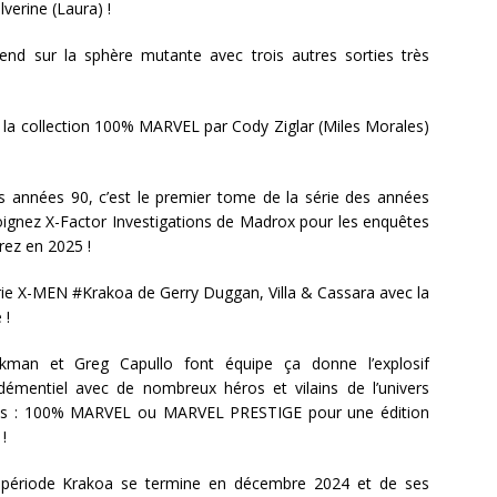
verine (Laura) !
d sur la sphère mutante avec trois autres sorties très
 la collection 100% MARVEL par Cody Ziglar (Miles Morales)
es années 90, c’est le premier tome de la série des années
nez X-Factor Investigations de Madrox pour les enquêtes
irez en 2025 !
érie X-MEN
#Krakoa
de Gerry Duggan, Villa & Cassara avec la
 !
man et Greg Capullo font équipe ça donne l’explosif
mentiel avec de nombreux héros et vilains de l’univers
ions : 100% MARVEL ou MARVEL PRESTIGE pour une édition
!
ériode Krakoa se termine en décembre 2024 et de ses