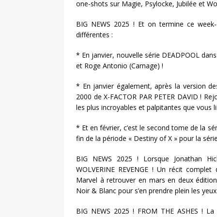
one-shots sur Magie, Psylocke, Jubilée et Wol
BIG NEWS 2025 ! Et on termine ce week-en
différentes :
* En janvier, nouvelle série DEADPOOL dans
et Roge Antonio (Carnage) !
* En janvier également, après la version d
2000 de X-FACTOR PAR PETER DAVID ! Rejoig
les plus incroyables et palpitantes que vous l
* Et en février, c’est le second tome de la s
fin de la période « Destiny of X » pour la série
BIG NEWS 2025 ! Lorsque Jonathan Hick
WOLVERINE REVENGE ! Un récit complet dé
Marvel à retrouver en mars en deux édit
Noir & Blanc pour s’en prendre plein les yeux 
BIG NEWS 2025 ! FROM THE ASHES ! La p