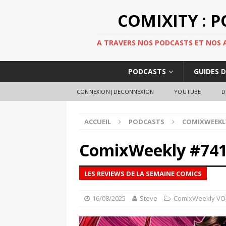
COMIXITY : 
A TRAVERS NOS PODCASTS ET NOS AR
PODCASTS
GUIDES 
CONNEXION|DECONNEXION
YOUTUBE
D
ACCUEIL
PODCASTS
COMIXWEEKL
ComixWeekly #74
LES REVIEWS DE LA SEMAINE COMICS
16/08/2025
Steve
ComixWeekly VO