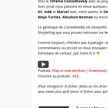
Voici le
741ème ComixWeekly
avec au prog
Avec Jonat nous passons en revue quelques 
DC
,
indé
et
Marvel
avec, entre autres, le
On
Ninja Turtles
,
Absolute Batman
ou encor
Le générique de ComixWeekly est interprété
Storytelling
que vous pouvez retrouver sur l
Comme toujours, n’hésitez pas à partager ce
commentaires ou encore en nous envoyant u
formulaire de contact.
Just listen to it
Podcast:
Play in new window
|
Download
(
S'inscrire au podcast :
RSS
(Pour enregistrer le fichier, faites un clic dro
vous n’avez plus qu’à lancer le fichier pour qu