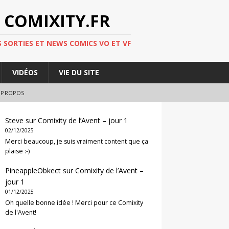
 COMIXITY.FR
 SORTIES ET NEWS COMICS VO ET VF
VIDÉOS
VIE DU SITE
 PROPOS
Steve
sur
Comixity de l’Avent – jour 1
02/12/2025
Merci beaucoup, je suis vraiment content que ça
plaise :-)
PineappleObkect
sur
Comixity de l’Avent –
jour 1
01/12/2025
Oh quelle bonne idée ! Merci pour ce Comixity
de l'Avent!