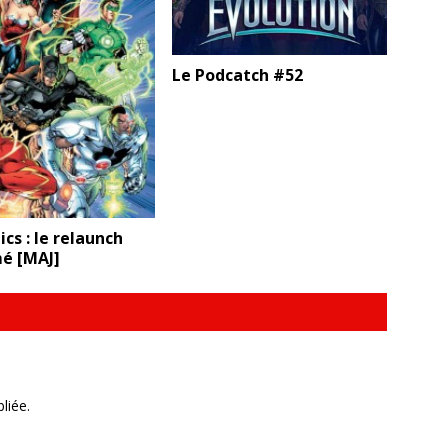
Le Podcatch #52
cs : le relaunch
mé [MAJ]
liée.