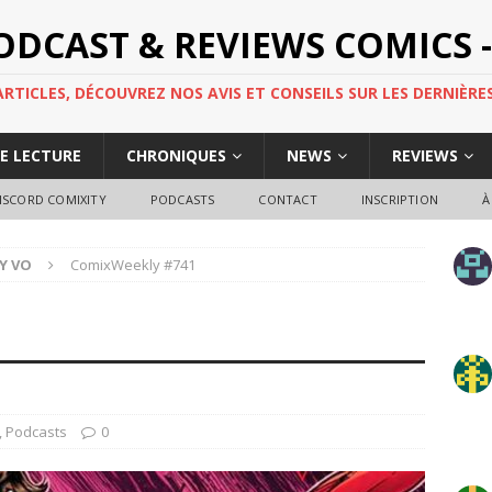
PODCAST & REVIEWS COMICS -
TICLES, DÉCOUVREZ NOS AVIS ET CONSEILS SUR LES DERNIÈRES
DE LECTURE
CHRONIQUES
NEWS
REVIEWS
ISCORD COMIXITY
PODCASTS
CONTACT
INSCRIPTION
À
Y VO
ComixWeekly #741
1
,
Podcasts
0