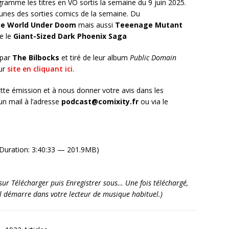
ramme les titres en VO sortis la semaine du 9 juin 2025.
unes des sorties comics de la semaine. Du
e World Under Doom
mais aussi
Teeenage Mutant
e le
Giant-Sized Dark Phoenix Saga
 par
The Bilbocks
et tiré de leur album
Public Domain
eur
site en cliquant ici
.
tte émission et à nous donner votre avis dans les
n mail à l’adresse
podcast@comixity.fr
ou via le
Duration: 3:40:33 — 201.9MB)
it sur Télécharger puis Enregistrer sous… Une fois téléchargé,
’il démarre dans votre lecteur de musique habituel.)