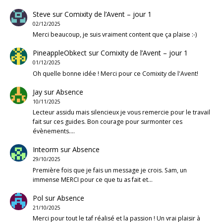
Steve
sur
Comixity de l’Avent – jour 1
02/12/2025
Merci beaucoup, je suis vraiment content que ça plaise :-)
PineappleObkect
sur
Comixity de l’Avent – jour 1
01/12/2025
Oh quelle bonne idée ! Merci pour ce Comixity de l'Avent!
Jay
sur
Absence
10/11/2025
Lecteur assidu mais silencieux je vous remercie pour le travail
fait sur ces guides. Bon courage pour surmonter ces
évènements.…
Inteorm
sur
Absence
29/10/2025
Première fois que je fais un message je crois. Sam, un
immense MERCI pour ce que tu as fait et…
Pol
sur
Absence
21/10/2025
Merci pour tout le taf réalisé et la passion ! Un vrai plaisir à